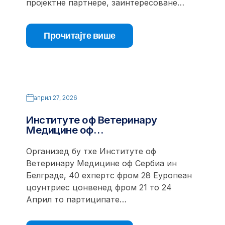
пројектне партнере, заинтересоване…
Прочитајте више
април 27, 2026
Институте оф Ветеринарy
Медицине оф…
Организед бy тхе Институте оф
Ветеринарy Медицине оф Сербиа ин
Белграде, 40 еxпертс фром 28 Еуропеан
цоунтриес цонвенед фром 21 то 24
Април то партиципате…