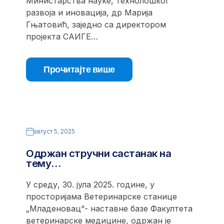
Министарства науке, технолошког
развоја и иновација, др Марија
Гњатовић, заједно са директором
пројекта САИГЕ…
Прочитајте више
август 5, 2025
Одржан стручни састанак на
тему…
У среду, 30. јула 2025. године, у
просторијама Ветеринарске станице
„Младеновац“- наставне базе Факултета
ветеринарске медицине, одржан је