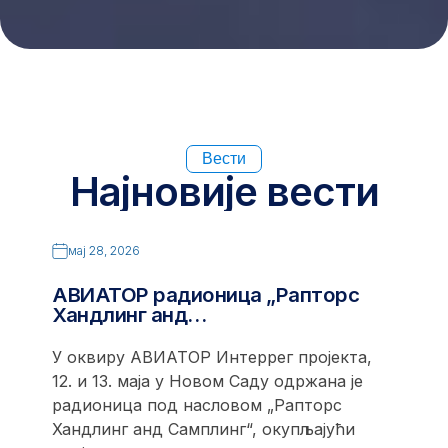
Вести
Најновије вести
мај 28, 2026
АВИАТОР радионица „Рапторс
Хандлинг анд…
У оквиру АВИАТОР Интеррег пројекта,
12. и 13. маја у Новом Саду одржана је
радионица под насловом „Рапторс
Хандлинг анд Самплинг“, окупљајући