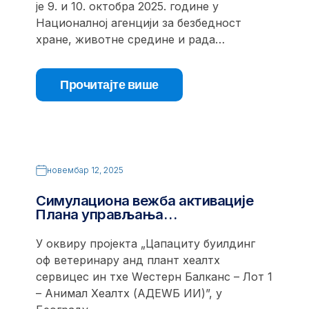
је 9. и 10. октобра 2025. године у
Националној агенцији за безбедност
хране, животне средине и рада…
Прочитајте више
новембар 12, 2025
Симулациона вежба активације
Плана управљања…
У оквиру пројекта „Цапацитy буилдинг
оф ветеринарy анд плант хеалтх
сервицес ин тхе Wестерн Балканс – Лот 1
– Анимал Хеалтх (АДЕWБ ИИ)”, у