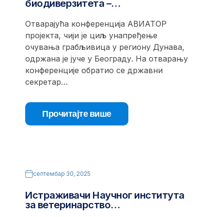
биодиверзитета –…
Отварајућа конференција АВИАТОР
пројекта, чији је циљ унапређење
очувања грабљивица у региону Дунава,
одржана је јуче у Београду. На отварању
конференције обратио се државни
секретар…
Прочитајте више
септембар 30, 2025
Истраживачи Научног института
за ветеринарство…