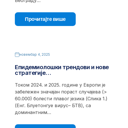
Београду…
Прочитајте више
новембар 4, 2025
Епидемиолошки трендови и нове
стратегије…
Током 2024. и 2025. године у Европи је
забележен значајан пораст случајева (>
60.000) болести плавог језика (Слика 1.)
(Енг. Блуетонгуе вирус– БТВ), са
доминантним…