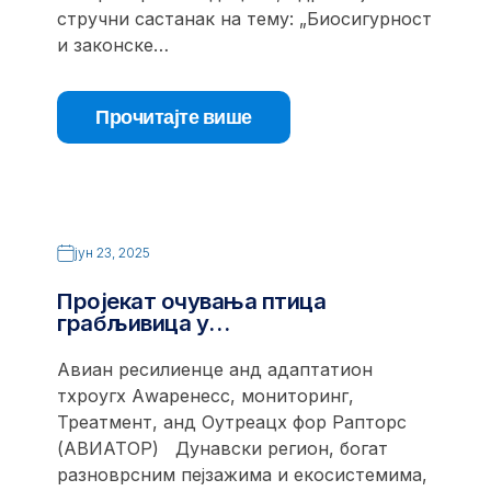
стручни састанак на тему: „Биосигурност
и законске…
Прочитајте више
јун 23, 2025
Пројекат очувања птица
грабљивица у…
Авиан ресилиенце анд адаптатион
тхроугх Аwаренесс, мониторинг,
Треатмент, анд Оутреацх фор Рапторс
(АВИАТОР) Дунавски регион, богат
разноврсним пејзажима и екосистемима,