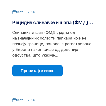
март 18, 2026
Рецидив слинавке и шапа (ФМД)…
Слинавка и шап (ФМД), једна од
најзначајнијих болести папкара које не
познају границе, поново је регистрована
у Европи након више од деценије
одсуства, што указује…
Прочитајте више
март 18, 2026