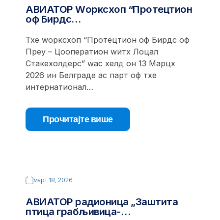
АВИАТОР Wорксхоп “Протецтион
оф Бирдс…
Тхе wорксхоп “Протецтион оф Бирдс оф
Преy – Цооператион wитх Лоцал
Стакехолдерс” wас хелд он 13 Марцх
2026 ин Белграде ас парт оф тхе
интернатионал…
Прочитајте више
март 18, 2026
АВИАТОР радионица „Заштита
птица грабљивица-…