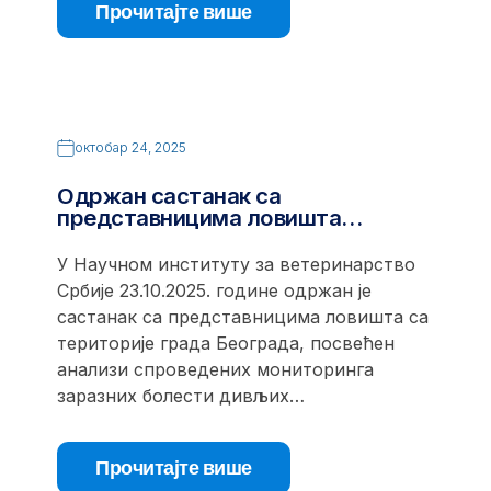
Прочитајте више
октобар 24, 2025
Одржан састанак са
представницима ловишта…
У Научном институту за ветеринарство
Србије 23.10.2025. године одржан је
састанак са представницима ловишта са
територије града Београда, посвећен
анализи спроведених мониторинга
заразних болести дивљих…
Прочитајте више