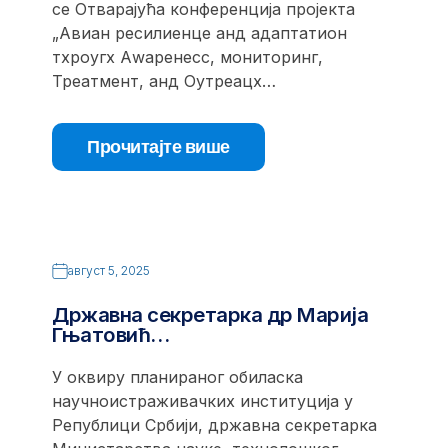
се Отварајућа конференција пројекта
„Авиан ресилиенце анд адаптатион
тхроугх Аwаренесс, мониторинг,
Треатмент, анд Оутреацх…
Прочитајте више
август 5, 2025
Државна секретарка др Марија
Гњатовић…
У оквиру планираног обиласка
научноистраживачких институција у
Републици Србији, државна секретарка