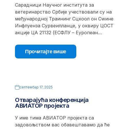
Сарадници Научног института за
ветеринарство Србије учествовали су на
међународној Траининг Сцхоол он Сwине
Инфлуенза Сурвеилланце, у оквиру ЦОСТ
акције ЦА 21132 (ЕСФЛУ – Еуропеан…
Прочитајте више
септембар 17, 2025
Отварајућа конференција
АВИАТОР пројекта
У име тима АВИАТОР пројекта са
задовољством вас обавештавамо да ће