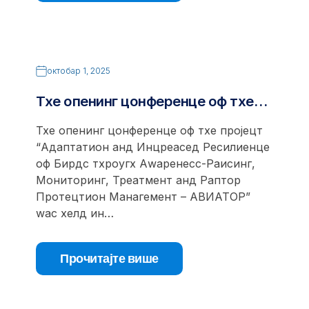
октобар 1, 2025
Тхе опенинг цонференце оф тхе…
Тхе опенинг цонференце оф тхе пројецт
“Адаптатион анд Инцреасед Ресилиенце
оф Бирдс тхроугх Аwаренесс-Раисинг,
Мониторинг, Треатмент анд Раптор
Протецтион Манагемент – АВИАТОР”
wас хелд ин…
Прочитајте више