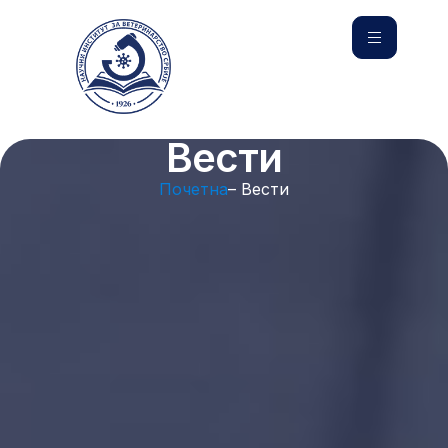
Вести
Почетна
– Вести