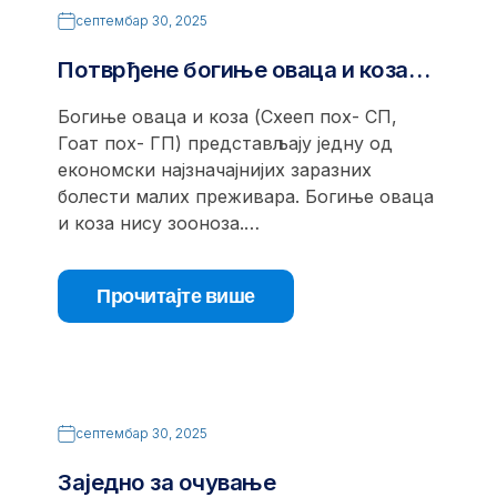
септембар 30, 2025
Потврђене богиње оваца и коза…
Богиње оваца и коза (Схееп поx- СП,
Гоат поx- ГП) представљају једну од
економски најзначајнијих заразних
болести малих преживара. Богиње оваца
и коза нису зооноза.…
Прочитајте више
септембар 30, 2025
Заједно за очување