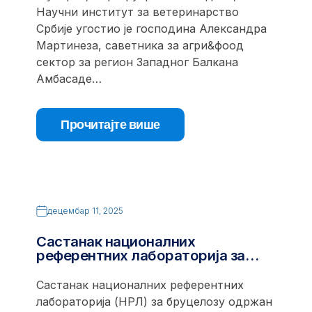
Научни институт за ветеринарство
Србије угостио је господина Александра
Мартинеза, саветника за агри&фоод
сектор за регион Западног Балкана
Амбасаде…
Прочитајте више
децембар 11, 2025
Састанак националних
референтних лабораторија за…
Састанак националних референтних
лабораторија (НРЛ) за бруцелозу одржан