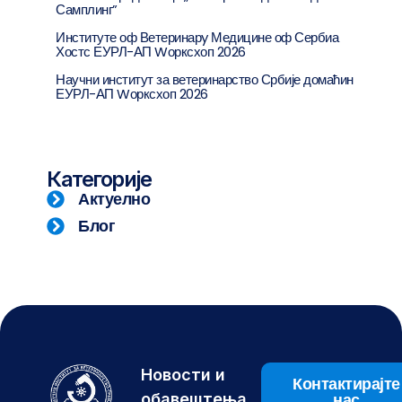
Самплинг”
Институте оф Ветеринарy Медицине оф Сербиа
Хостс ЕУРЛ-АП Wорксхоп 2026
Научни институт за ветеринарство Србије домаћин
ЕУРЛ-АП Wорксхоп 2026
Категорије
Актуелно
Блог
Новости и
Контактирајте
нас
обавештења