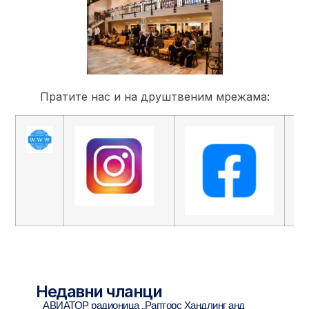
Пратите нас и на друштвеним мрежама:
Недавни чланци
АВИАТОР радионица „Рапторс Хандлинг анд