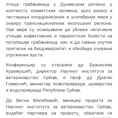
птица грабљивица у Дунавском региону у
контексту климатских промена, кроз развој и
тестирање координисаних и усклађених мера у
оквиру транснационалних еколошких региона.
Ове мере су осмишљене да ублаже негативне
утицаје инфективних и паразитских болести на
популације грабљивица, као и да смање укупне
притиске на биодиверзитет и обезбеде очување
угрожених врста.
Конференцију су отворили др Бранислав
Курељушић, директор Научног института за
ветеринарство Србије, и проф. др Драган
Гламочић, министар пољопривреде, шумарства
и водопривреде Републике Србије.
Др Весна Милићевић, менаџер пројекта из
Научног института за ветеринарство Србије,
водећег партнера на пројекту, обратила се