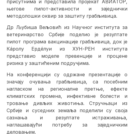
присутнима и представила пројекат АВИАТОР,
његове пилот-активности и заједнички
методолошки оквир за заштиту грабљивица.
Др Љубиша Вељовић из Научног института за
ветеринарство Србије поделио је резултате
пилот програма вакцинације грабљивица, док је
Кáролy Ердéлyи из ХУН-РЕН института
представио моделе превенције и процене
ризика у заштићеним подручјима.
На конференцији су одржане презентације о
значају очувања грабљивица, са посебним
нагласком на регионалне претње, ефекте
климатских промена, инфективне болести и
тровање дивљих животиња. Стручњаци из
Србије и суседних земаља поделили су своја
сазнања и резултате истраживања,
наглашавајући потребу за заједничким
деловањем.