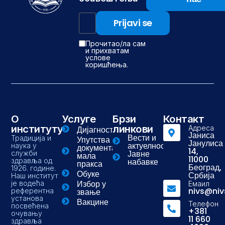
Прочитао/ла сам
и прихватам
услове
коришћења.
О
Услуге
Брзи
Контакт
институту
линкови
Адреса
Дијагностика
Јаниса
Вести и
Традиција и
Упутства и
Јанулиса
актуелности
наука у
документа-
14,
Јавне
служби
мала
11000
здравља од
набавке
пракса
Београд,
1926. године.
Обуке
Србија
Наш институт
Избор у
је водећа
Емаил
nivs@niv
референтна
звање
установа
Вакцине
Телефон
посвећена
+381
очувању
11 660
здравља