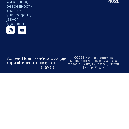
4020
животиња,
безбедности
хране и
унапређењу
јавног
здравља.
Услови
Политика
Информације
©2026 Научни институт за
ветеринарство Србије. Сва права
коришћења
приватности
од јавног
задржана. | Дизајн и израда: Дигитал
значаја
Цреаторс Студио