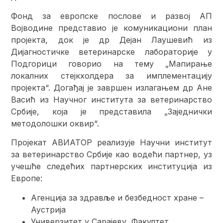
Фонд за европске послове и развој АП
Војводине представио је комуникациони план
пројекта, док је др Дејан Лаушевић из
Дијагностичке ветеринарске лабораторије у
Подгорици говорио на тему „Мапирање
локалних стејкхолдера за имплементацију
пројекта“. Догађај је завршен излагањем др Ане
Васић из Научног института за ветеринарство
Србије, која је представила „Заједнички
методолошки оквир“.
Пројекат АВИАТОР реализује Научни институт
за ветеринарство Србије као водећи партнер, уз
учешће следећих партнерских институција из
Европе:
Агенција за здравље и безбедност хране –
Аустрија
Универзитет у Сарајеву, Факултет