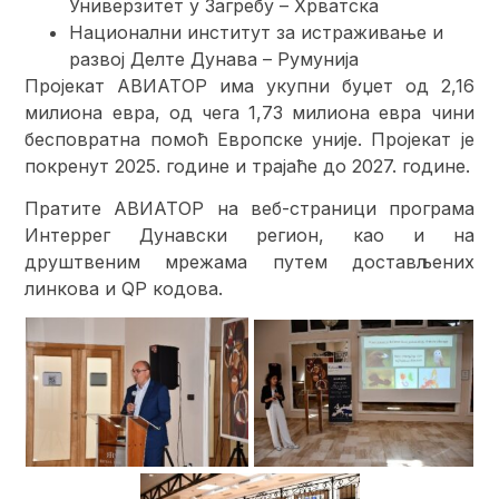
Универзитет у Загребу – Хрватска
Национални институт за истраживање и
развој Делте Дунава – Румунија
Пројекат АВИАТОР има укупни буџет од 2,16
милиона евра, од чега 1,73 милиона евра чини
бесповратна помоћ Европске уније. Пројекат је
покренут 2025. године и трајаће до 2027. године.
Пратите АВИАТОР на веб-страници програма
Интеррег Дунавски регион, као и на
друштвеним мрежама путем достављених
линкова и QР кодова.