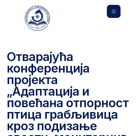
Отварајућа
конференција
пројекта
„Адаптација и
повећана отпорност
птица грабљивица
кроз подизање