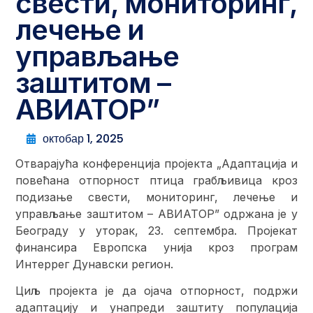
свести, мониторинг,
лечење и
управљање
заштитом –
АВИАТОР”
октобар 1, 2025
Отварајућа конференција пројекта „Адаптација и
повећана отпорност птица грабљивица кроз
подизање свести, мониторинг, лечење и
управљање заштитом – АВИАТОР” одржана је у
Београду у уторак, 23. септембра. Пројекат
финансира Европска унија кроз програм
Интеррег Дунавски регион.
Циљ пројекта је да ојача отпорност, подржи
адаптацију и унапреди заштиту популација