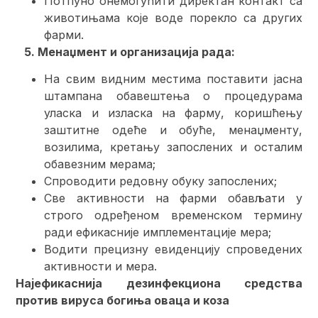
Потпуно онемогућити директан контакт са
животињама које воде порекло са других
фарми.
5. Менаџмент и организација рада:
На свим видним местима поставити јасна
штампана обавештења о процедурама
уласка и изласка на фарму, коришћењу
заштитне одеће и обуће, менаџменту,
возилима, кретању запослених и осталим
обавезним мерама;
Спроводити редовну обуку запослених;
Све активности на фарми обављати у
строго одређеном временском термину
ради ефикасније имплементације мера;
Водити прецизну евиденцију спроведених
активности и мера.
Најефикаснија дезинфекциона средства
против вируса
богиња оваца и коза