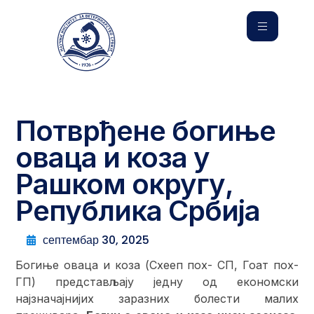
Потврђене богиње
оваца и коза у
Рашком округу,
Република Србија
септембар 30, 2025
Богиње оваца и коза (Схееп поx- СП, Гоат поx-
ГП) представљају једну од економски
најзначајнијих заразних болести малих