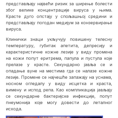
представљају највећи ризик за ширење болести
због велике концентрације вируса у њима.
Красте дуго опстају у спољашњој средини и
представљају погодан медијум за конзервирање
вируса.
Клинички знаци укључују повишену телесну
температуру, губитак апетита, депресију и
карактеристичне кожне лезије у виду промена
на кожи попут еритрема, папула и пустула које
прелазе у красте. Секундарно јавља се и
опадање вуне на местима где се налазе кожне
лезије. Промене се најчешће запажају на уснама,
носном огледалу у виду исцетка и краста,
вимену и испод репа. Као компликација јављају
се секундарне бактеријске инфекције, попут
пнеумонија које могу довести до леталног
исхода.