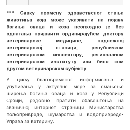
*** Сваку промену здравственог стања
животиња која може указивати на појаву
богиња оваца и коза неопходно је без
одлагања пријавити ординирајућем доктору
ветеринарске медицине, надлежној
ветеринарској станици
, републичком
ветеринарском инспектору
, регионалном
ветеринарском институту или било ком
другом ветеринарском субјекту
У циљу благовременог информисања и
упућивања у актуелне мере за смањење
ширења богиња оваца и коза у Републици
Србији, редовно пратити обавештења на
званичној интернет страници Министарства
пољопривреде, шумарства и водопривреде-
Управа за ветерину.