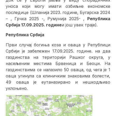
уноса који могу имати озбиљне економске
последице (Шпанија 2023. године, Бугарска 2024
– , Грчка 2025 -, Румунија 2025- ,
Република
Србија 17.09.2025. године
и још увек траје).
Република Србија
Први случај богиња коза и оваца у Републици
Србији је забележен 17.09.2025. године. на два
газдинства на територији Рашког округа, у
насељеним местима Брвеница и Беоци. На
газдинствима се налазило 50 оваца, од чега је 1
овца угинула са клиничким знаковима болести,
49 оваца је еутаназирано и нешкодљиво
уклоњено.