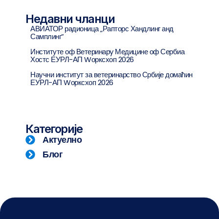
Недавни чланци
АВИАТОР радионица „Рапторс Хандлинг анд
Самплинг”
Институте оф Ветеринарy Медицине оф Сербиа
Хостс ЕУРЛ-АП Wорксхоп 2026
Научни институт за ветеринарство Србије домаћин
ЕУРЛ-АП Wорксхоп 2026
Категорије
Актуелно
Блог