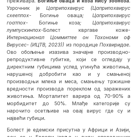
преживара.
Богиње оваца и коза нису зооноза
.
Узрочник је
Цаприпоxвирус (Цаприпоxвирус
схееппоx-
Богиње оваца
; Цаприпоxвирус
гоатпоx-
Богиње коза
; Цаприпоxвирус
лумпyскинпоx-
Болест квргаве коже-
Интернационал Цоммиттее он Таxономи оф
Вирусес- (ИЦТВ, 2023))
из породице
Поxвиридае
.
Ово обољење изазива значајне производно-
репродуктивне губитке, који се огледају у
директним губицима услед угинућа животиња,
нарушеној добробити као и у смањеној
производњи млека и меса, смањењу тржишне
вредности производа пореклом од заражених
животиња. Морталитет варира од 70-90% а
морбидитет до 50%. Млађе категорије су
нарочито осетљиве на овај вирус где су и
највећи губици.
Болест је едемски присутна у Африци и Азији,
док се у Европи јавља у виду спорадичних