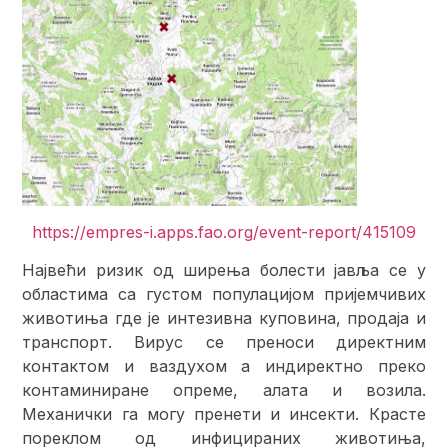
https://empres-i.apps.fao.org/event-report/415109
Највећи ризик од ширења болести јавља се у
областима са густом популацијом пријемчивих
животиња где је интезивна куповина, продаја и
транспорт. Вирус се преноси директним
контактом и ваздухом а индиректно преко
контаминиране опреме, алата и возила.
Механички га могу пренети и инсекти. Красте
пореклом од инфицираних животиња,