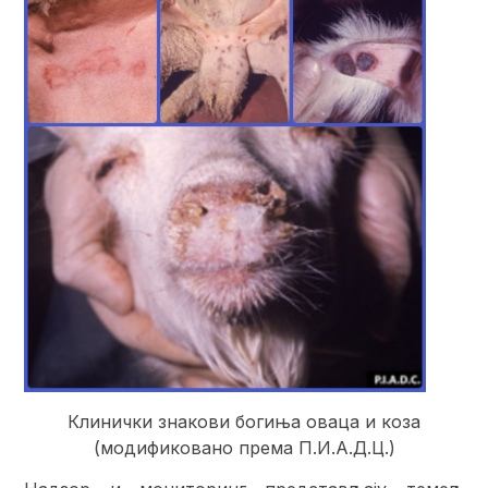
Клинички знакови богиња оваца и коза
(модификовано према П.И.А.Д.Ц.)