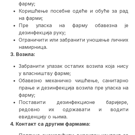
фарму;
Коришћење посебне одеће и обуће за рад
на фарми;
Пре уласка на фарму обавезна је
дезинфекција руку;
Ограничити или забранити уношење личних
намирница.
3. Возила:
Забранити улазак осталих возила која нису
у власништву фарме;
Обавезно механичко чишћење, санитарно
прање и дезинфекција возила пре уласка на
фарму;
Поставити дезинфекционе баријере,
редовно их одржавати и водити
евиденцију о њима.
4. Контакт са другим фармама: