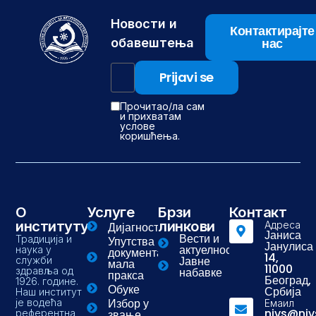
Новости и
Контактирајте
нас
обавештења
Прочитао/ла сам
и прихватам
услове
коришћења.
О
Услуге
Брзи
Контакт
институту
линкови
Адреса
Дијагностика
Јаниса
Вести и
Традиција и
Упутства и
Јанулиса
актуелности
наука у
документа-
14,
Јавне
служби
мала
11000
здравља од
набавке
пракса
Београд,
1926. године.
Обуке
Србија
Наш институт
Избор у
је водећа
Емаил
nivs@niv
референтна
звање