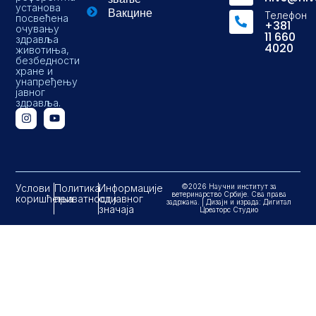
установа
Вакцине
Телефон
посвећена
+381
очувању
11 660
здравља
4020
животиња,
безбедности
хране и
унапређењу
јавног
здравља.
Услови
Политика
Информације
©2026 Научни институт за
ветеринарство Србије. Сва права
коришћења
приватности
од јавног
задржана. | Дизајн и израда: Дигитал
значаја
Цреаторс Студио