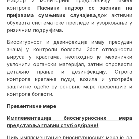
Надзор и мониторинг представљају темељ
контроле.
Пасивни надзор се заснива на
пријавама сумњивих случајева,
док активни
обухвата систематске прегледе и узорковање у
ризичним подручјима.
Биосигурност и дезинфекција имају пресудан
значај у контроли болести. Због отпорности
вируса у крастама, неопходно је механички
уклонити органски материјал, затим спровести
детаљно прање и дезинфекцију. Строга
контрола кретања људи, возила и употреба
заштитне одеће су основне мере превенције и
контроле болести.
Превентивне мере
Имплементација биосигурносних мера
представља главни стуб одбране!
Циљ имплементације биосигурносних мера је да