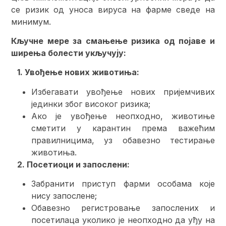
се ризик од уноса вируса на фарме сведе на
минимум.
Кључне мере за смањење ризика од појаве и
ширења болести укључују:
1. Увођење нових животиња:
Избегавати увођење нових пријемчивих
јединки због високог ризика;
Ако је увођење неопходно, животиње
сметити у карантин према важећим
правилницима, уз обавезно тестирање
животиња.
2. Посетиоци и запослени:
Забранити приступ фарми особама које
нису запослене;
Обавезно регистровање запослених и
посетилаца уколико је неопходно да уђу на