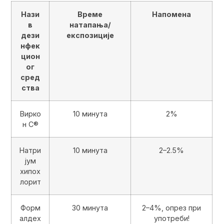
Нази
Време
Напомена
в
натапања/
дези
експозиције
нфек
цион
ог
сред
ства
Вирко
10 минута
2%
н С®
Натри
10 минута
2–2.5%
јум
хипох
лорит
Форм
30 минута
2–4%, опрез при
алдех
употреби!