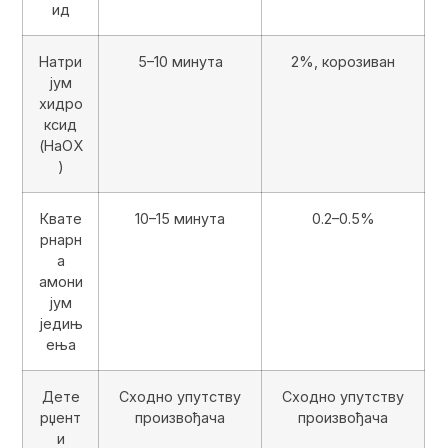
ид
Натри
5–10 минута
2%, корозиван
јум
хидро
ксид
(НаОХ
)
Квате
10–15 минута
0.2–0.5%
рнарн
а
амони
јум
једињ
ења
Дете
Сходно упутству
Сходно упутству
рџент
произвођача
произвођача
и