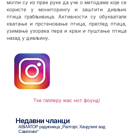
могли су из прве руке да уче о методама које се
користе у мониторингу и заштити дивљих
птица грабљивица. Активности су обухватале
хватање и прстеновање птица, преглед птица,
узимање узорака пера и крви и пуштање птица
назад у дивљину.
Тхе галлерy wас нот фоунд!
Недавни чланци
АВИАТОР радионица „Рапторс Хандлинг анд
Самплинг”