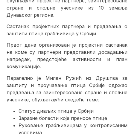
окупљајући пројектне партнере, заинтересоване
стране и спољне учеснике из 10 земаља
Дунавског региона.
Састанак пројектних партнера и предавања о
заштити птица грабљивица у Србији
Првог дана организован је пројектни састанак
на коме су партнери представили досадашњи
напредак, предстојеће активности и план
комуникације.
Паралелно је Милан Ружић из Друштва за
заштиту и проучавање птица Србије одржао
предавања за заинтересоване стране и спољне
учеснике, обухватајући следеће теме:
Статус дивљих птица у Србији
Заразне болести које преносе птице
Руковање грабљивицама у контролисаним
условима