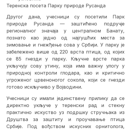
Теренска посета Парку природе Русанда
Другог дана, учесници су посетили Парк
природе Русанда — заштићено подручје
регионалног значаја у централном Банату,
познато као једно од најгушћих места за
зимовање и гнежђење сова у Србији. У парку је
забележено више од 220 врста птица, од којих
се 85 гнезди у парку. Кључне врсте парка
укључују сову утину, која има важну улогу у
природној контроли глодара, као и критично
угроженог црвеноногог сокола, који се гнезди
готово искључиво у Војводини.
Учесници су имали јединствену прилику да се
директно укључе у теренски рад и стекну
практично искуство уз подршку стручњака из
Друштва за заштиту и проучавање птица
Србије. Под вођством искусних орнитолога,