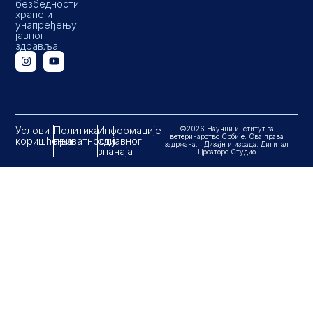
безбедности
хране и
унапређењу
јавног
здравља.
Услови
Политика
Информације
©2026 Научни институт за
ветеринарство Србије. Сва права
коришћења
приватности
од јавног
задржана. | Дизајн и израда: Дигитал
значаја
Цреаторс Студио