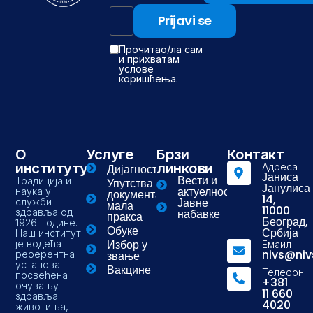
Прочитао/ла сам
и прихватам
услове
коришћења.
О
Услуге
Брзи
Контакт
институту
линкови
Адреса
Дијагностика
Јаниса
Вести и
Традиција и
Упутства и
Јанулиса
актуелности
наука у
документа-
14,
Јавне
служби
мала
11000
здравља од
набавке
пракса
Београд,
1926. године.
Обуке
Србија
Наш институт
Избор у
је водећа
Емаил
nivs@niv
референтна
звање
установа
Вакцине
Телефон
посвећена
+381
очувању
11 660
здравља
4020
животиња,