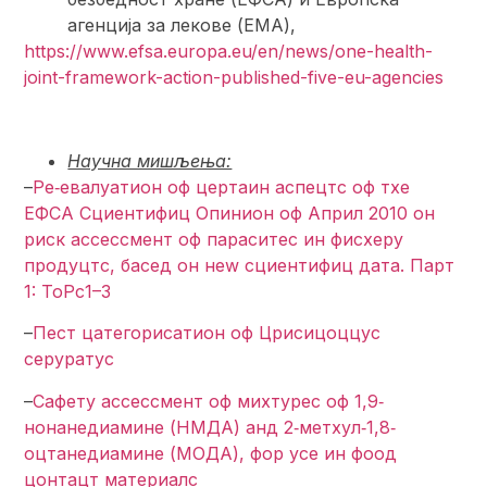
агенција за лекове (ЕМА),
https://www.efsa.europa.eu/en/news/one-health-
joint-framework-action-published-five-eu-agencies
Научна мишљења:
–
Ре‐евалуатион оф цертаин аспецтс оф тхе
ЕФСА Сциентифиц Опинион оф Април 2010 он
риск ассессмент оф параситес ин фисхерy
продуцтс, басед он неw сциентифиц дата. Парт
1: ТоРс1–3
–
Пест цатегорисатион оф Црисицоццус
серуратус
–
Сафетy ассессмент оф миxтурес оф 1,9‐
нонанедиамине (НМДА) анд 2‐метхyл‐1,8‐
оцтанедиамине (МОДА), фор усе ин фоод
цонтацт материалс