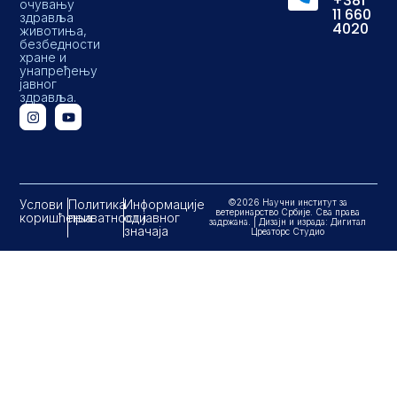
+381
очувању
11 660
здравља
4020
животиња,
безбедности
хране и
унапређењу
јавног
здравља.
Услови
Политика
Информације
©2026 Научни институт за
ветеринарство Србије. Сва права
коришћења
приватности
од јавног
задржана. | Дизајн и израда: Дигитал
значаја
Цреаторс Студио