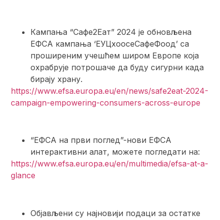
Кампања “Сафе2Еат” 2024 је обновљена
ЕФСА кампања ‘ЕУЦхоосеСафеФоод’ са
проширеним учешћем широм Европе која
охрабрује потрошаче да буду сигурни када
бирају храну.
https://www.efsa.europa.eu/en/news/safe2eat-2024-
campaign-empowering-consumers-across-europe
“ЕФСА на први поглед”-нови ЕФСА
интерактивни алат, можете погледати на:
https://www.efsa.europa.eu/en/multimedia/efsa-at-a-
glance
Објављени су најновији подаци за остатке