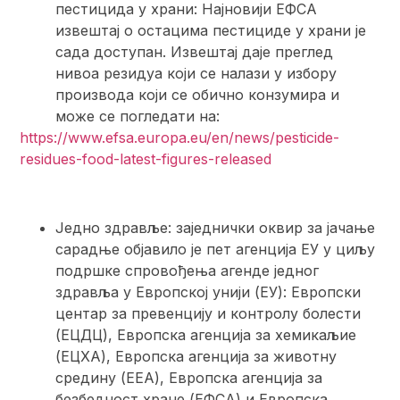
пестицида у храни: Најновији ЕФСА
извештај о остацима пестициде у храни је
сада доступан. Извештај даје преглед
нивоа резидуа који се налази у избору
производа који се обично конзумира и
може се погледати на:
https://www.efsa.europa.eu/en/news/pesticide-
residues-food-latest-figures-released
Једно здравље: заједнички оквир за јачање
сарадње објавило је пет агенција ЕУ у циљу
подршке спровођења агенде једног
здравља у Европској унији (ЕУ): Европски
центар за превенцију и контролу болести
(ЕЦДЦ), Европска агенција за хемикаљие
(ЕЦХА), Европска агенција за животну
средину (ЕЕА), Европска агенција за
безбедност хране (ЕФСА) и Европска