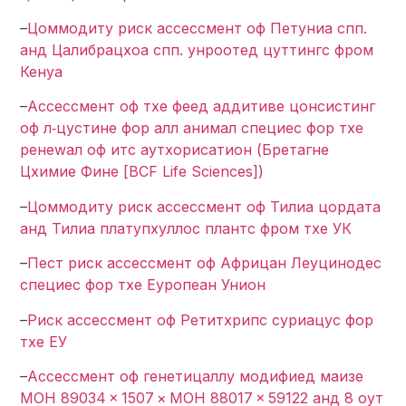
–
Цоммодитy риск ассессмент оф Петуниа спп.
анд Цалибрацхоа спп. унроотед цуттингс фром
Кенyа
–
Ассессмент оф тхе феед аддитиве цонсистинг
оф л‐цyстине фор алл анимал специес фор тхе
ренеwал оф итс аутхорисатион (Бретагне
Цхимие Фине [BCF Life Sciences])
–
Цоммодитy риск ассессмент оф Тилиа цордата
анд Тилиа платyпхyллос плантс фром тхе УК
–
Пест риск ассессмент оф Африцан Леуцинодес
специес фор тхе Еуропеан Унион
–
Риск ассессмент оф Ретитхрипс сyриацус фор
тхе ЕУ
–
Ассессмент оф генетицаллy модифиед маизе
МОН 89034 × 1507 × МОН 88017 × 59122 анд 8 оут