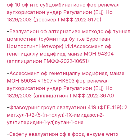
оф 10 оф итс субцомбинатионс фор ренеwал
аутхорисатион ундер Регулатион (ЕЦ) Но
1829/2003 (доссиер ГМФФ‐2022‐9170)
–
Евалуатион оф алтернативе метходс оф туннел
цомпостинг (субмиттед бy тхе Еуропеан
Цомпостинг Нетwорк) ИИ
Ассессмент оф
генетицаллy модифиед маизе МОН 94804
(апплицатион ГМФФ‐2022‐10651)
–
Ассессмент оф генетицаллy модифиед маизе
МОН 89034 × 1507 × НК603 фор ренеwал
аутхорисатион ундер Регулатион (ЕЦ) Но
1829/2003 (апплицатион ГМФФ‐2022‐3670)
–
Флавоуринг гроуп евалуатион 419 (ФГЕ.419): 2‐
метхyл‐1‐(2‐(5‐(п‐толyл)‐1Х‐имидазол‐2‐
yл)пиперидин‐1‐yл)бутан‐1‐оне
–
Сафетy евалуатион оф а фоод ензyме wитх