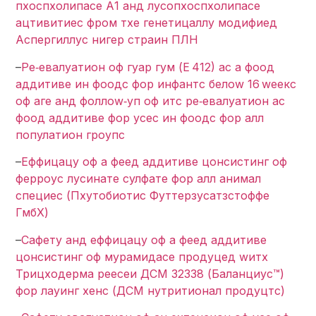
пхоспхолипасе А1 анд лyсопхоспхолипасе
ацтивитиес фром тхе генетицаллy модифиед
Аспергиллус нигер страин ПЛН
–
Ре‐евалуатион оф гуар гум (Е 412) ас а фоод
аддитиве ин фоодс фор инфантс белоw 16 wеекс
оф аге анд фоллоw‐уп оф итс ре‐евалуатион ас
фоод аддитиве фор усес ин фоодс фор алл
популатион гроупс
–
Еффицацy оф а феед аддитиве цонсистинг оф
ферроус лyсинате сулфате фор алл анимал
специес (Пхyтобиотис Футтерзусатзстоффе
ГмбХ)
–
Сафетy анд еффицацy оф а феед аддитиве
цонсистинг оф мурамидасе продуцед wитх
Трицходерма реесеи ДСМ 32338 (Баланциус™)
фор лаyинг хенс (ДСМ нутритионал продуцтс)