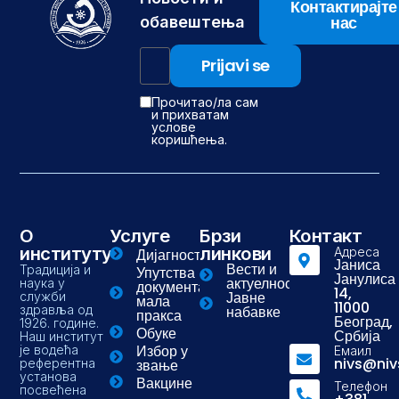
Контактирајте
нас
обавештења
Прочитао/ла сам
и прихватам
услове
коришћења.
О
Услуге
Брзи
Контакт
институту
линкови
Адреса
Дијагностика
Јаниса
Вести и
Традиција и
Упутства и
Јанулиса
актуелности
наука у
документа-
14,
Јавне
служби
мала
11000
здравља од
набавке
пракса
Београд,
1926. године.
Обуке
Србија
Наш институт
Избор у
је водећа
Емаил
nivs@niv
референтна
звање
установа
Вакцине
Телефон
посвећена