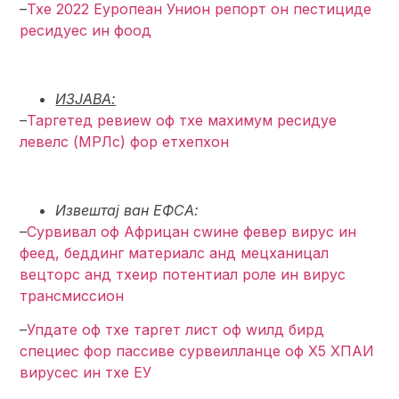
–
Тхе 2022 Еуропеан Унион репорт он пестициде
ресидуес ин фоод
ИЗЈАВА:
–
Таргетед ревиеw оф тхе маxимум ресидуе
левелс (МРЛс) фор етхепхон
Извештај ван ЕФСА:
–
Сурвивал оф Африцан сwине февер вирус ин
феед, беддинг материалс анд мецханицал
вецторс анд тхеир потентиал роле ин вирус
трансмиссион
–
Упдате оф тхе таргет лист оф wилд бирд
специес фор пассиве сурвеилланце оф Х5 ХПАИ
вирусес ин тхе ЕУ