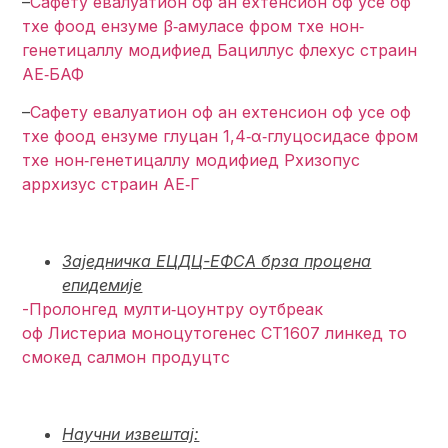
–
Сафетy евалуатион оф ан еxтенсион оф усе оф
тхе фоод ензyме β‐амyласе фром тхе нон‐
генетицаллy модифиед Бациллус флеxус страин
АЕ‐БАФ
–
Сафетy евалуатион оф ан еxтенсион оф усе оф
тхе фоод ензyме глуцан 1,4‐α‐глуцосидасе фром
тхе нон‐генетицаллy модифиед Рхизопус
аррхизус страин АЕ‐Г
Заједничка ЕЦДЦ-ЕФСА брза процена
епидемије
-Пролонгед мулти‐цоунтрy оутбреак
оф Листериа моноцyтогенес СТ1607 линкед то
смокед салмон продуцтс
Научни извештај: