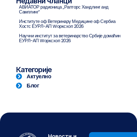
Недавни чланци
АВИАТОР радионица „Рапторс Хандлинг анд
Самплинг”
Институте оф Ветеринарy Медицине оф Сербиа
Хостс ЕУРЛ-АП Wорксхоп 2026
Научни институт за ветеринарство Србије домаћин
ЕУРЛ-АП Wорксхоп 2026
Категорије
Актуелно
Блог
Новости и