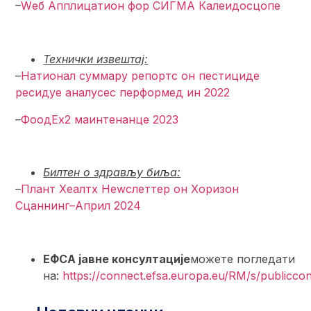
–
Wеб Апплицатион фор СИГМА Калеидосцопе
Технички извештај:
–
Натионал суммарy репортс он пестициде
ресидуе аналyсес перформед ин 2022
–
ФоодЕx2 маинтенанце 2023
Билтен о здрављу биља:
–
Плант Хеалтх Неwслеттер он Хоризон
Сцаннинг–Април 2024
ЕФСА јавне консултације
можете погледати
на:
https://connect.efsa.europa.eu/RM/s/publiccon