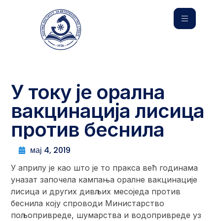
У току је орална
вакцинација лисица
против беснила
мај 4, 2019
У априлу је као што је то пракса већ годинама
уназат започела кампања оралне вакцинације
лисица и других дивљих месоједа против
беснила коју спроводи Министарство
пољопривреде, шумарства и водопривреде уз