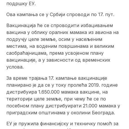
подршку ЕУ.
Ова кампања се у Србији спроводи по 17. пут.
Вакцинација ће се спроводити избацивањем
вакцина у облику оралних мамака из авиона на
подручју целе земље, осим у насељеним
местима, на воденим површинама и великим
саобраћајницама, према усвојеном плану
вакцинације, а у зависности од временских
услова.
За време трајања 17. кампање вакцинације
планирано је да се у току пролећа 2019. године
дистрибуира 1.650.000 мамака вакцине, на
територији целе земље, при чему ће се по
посебном плану дистрибуирати 21.000 мамака у
приградским општинама у околини Београда.
ЕУ је пружила финансијску и техничку помоћ за