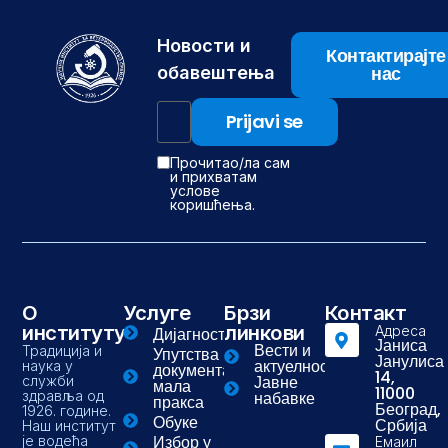
Новости и
Контактирајте
нас
обавештења
Прочитао/ла сам
и прихватам
услове
коришћења.
О
Услуге
Брзи
Контакт
институту
линкови
Адреса
Дијагностика
Јаниса
Вести и
Традиција и
Упутства и
Јанулиса
актуелности
наука у
документа-
14,
Јавне
служби
мала
11000
здравља од
набавке
пракса
Београд,
1926. године.
Обуке
Србија
Наш институт
Избор у
је водећа
Емаил