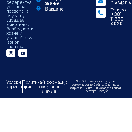
nivs@niv
референтна
звање
установа
Вакцине
Телефон
посвећена
+381
очувању
11 660
здравља
4020
животиња,
безбедности
хране и
унапређењу
јавног
здравља.
Услови
Политика
Информације
©2026 Научни институт за
ветеринарство Србије. Сва права
коришћења
приватности
од јавног
задржана. | Дизајн и израда: Дигитал
значаја
Цреаторс Студио