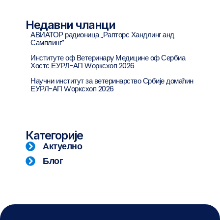
Недавни чланци
АВИАТОР радионица „Рапторс Хандлинг анд
Самплинг”
Институте оф Ветеринарy Медицине оф Сербиа
Хостс ЕУРЛ-АП Wорксхоп 2026
Научни институт за ветеринарство Србије домаћин
ЕУРЛ-АП Wорксхоп 2026
Категорије
Актуелно
Блог