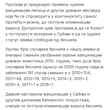
Програм је предвидео примену оралне
вакцинације лисица и других дивљих месоједа
која ће се спроводити у континуитету сваког
пролећа и јесени, до потпуне елиминације
вируса. Дугорочни циљ програма је да се болест
у потпуности искорени у Србији и да се одржи
статус земље слободне од беснила.
Укупан број случајева беснила у нашој земљи је
значајно смањен увођењем оралне вакцинације
дивљих животиња 2010. године, тако да је број
случајева беснила односу на 2009 годину када је
забележен 181 случај смањен и у 2010=104,
2011=46, 2012=19, 2013=5, 2014=3, 2015=3,
2016=4, 2017=1 и 2018=1.
Даљим наставком вакцинације у Србији и
другим деловима балканског полуострва,
очекује се потпуна елиминација вируса беснила.