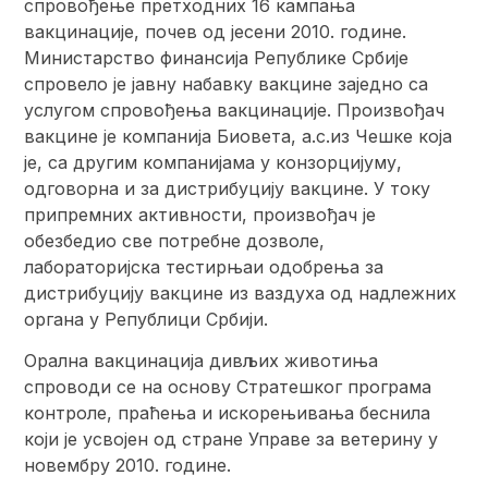
спровођење претходних 16 кампања
вакцинације, почев од јесени 2010. године.
Министарство финансија Републике Србије
спровело је јавну набавку вакцине заједно са
услугом спровођења вакцинације. Произвођач
вакцине је компанија Биовета, а.с.из Чешке која
је, са другим компанијама у конзорцијуму,
одговорна и за дистрибуцију вакцине. У току
припремних активности, произвођач је
обезбедио све потребне дозволе,
лабораторијска тестирњаи одобрења за
дистрибуцију вакцине из ваздуха од надлежних
органа у Републици Србији.
Орална вакцинација дивљих животиња
спроводи се на основу Стратешког програма
контроле, праћења и искорењивања беснила
који је усвојен од стране Управе за ветерину у
новембру 2010. године.