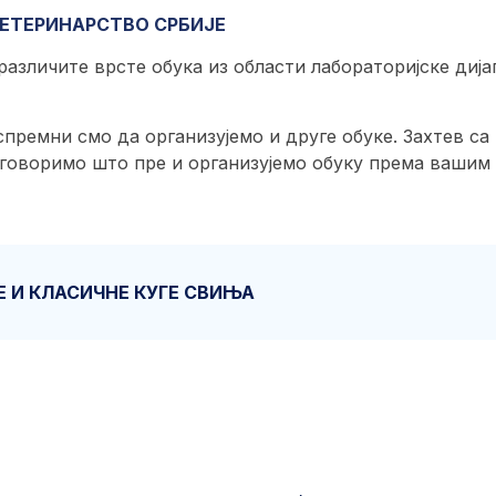
ВЕТЕРИНАРСТВО СРБИЈЕ
 различите врсте обука из области лабораторијске диј
спремни смо да организујемо и друге обуке. Захтев с
говоримо што пре и организујемо обуку према вашим
 И КЛАСИЧНЕ КУГЕ СВИЊА