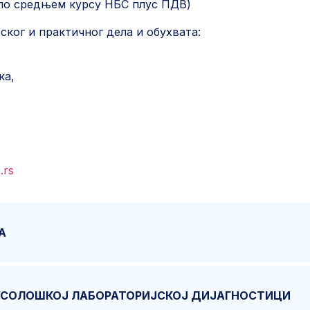
 по средњем курсу НБС плус ПДВ)
тског и практичног дела и обухвата:
ка,
.rs
А
ИРУСОЛОШКОЈ ЛАБОРАТОРИЈСКОЈ ДИЈАГНОСТИЦИ