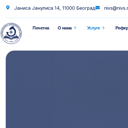
Јаниса Јанулиса 14, 11000 Београд
nivs@nivs.
Почетна
О нама
Услуге
Рефер