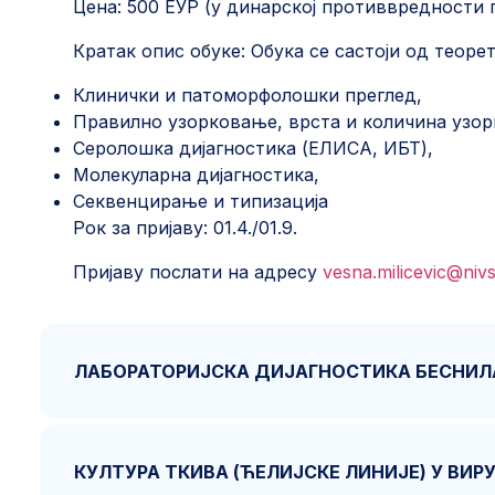
Цена: 500 ЕУР (у динарској противвредности
Кратак опис обуке: Обука се састоји од теоре
Клинички и патоморфолошки преглед,
Правилно узорковање, врста и количина узор
Серолошка дијагностика (ЕЛИСА, ИБТ),
Молекуларна дијагностика,
Секвенцирање и типизација
Рок за пријаву: 01.4./01.9.
Пријаву послати на адресу
vesna.milicevic@nivs
ЛАБОРАТОРИЈСКА ДИЈАГНОСТИКА БЕСНИЛ
КУЛТУРА ТКИВА (ЋЕЛИЈСКЕ ЛИНИЈЕ) У В