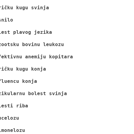
ričku kugu svinja
snilo
lest plavog jezika
zootsku bovinu leukozu
fektivnu anemiju kopitara
ričku kugu konja
fluencu konja
zikularnu bolest svinja
lesti riba 
ucelozu 
lmonelozu