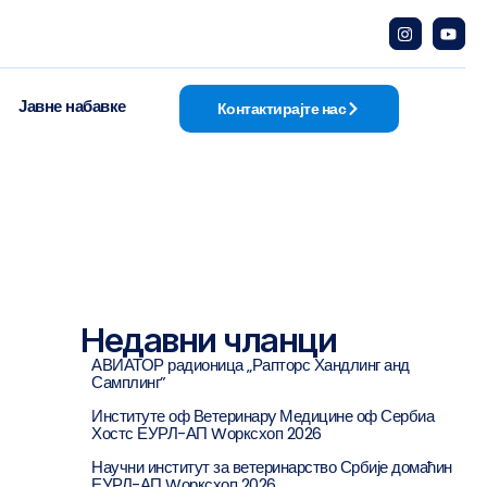
Јавне набавке
Контактирајте нас
Недавни чланци
АВИАТОР радионица „Рапторс Хандлинг анд
Самплинг”
Институте оф Ветеринарy Медицине оф Сербиа
Хостс ЕУРЛ-АП Wорксхоп 2026
Научни институт за ветеринарство Србије домаћин
ЕУРЛ-АП Wорксхоп 2026