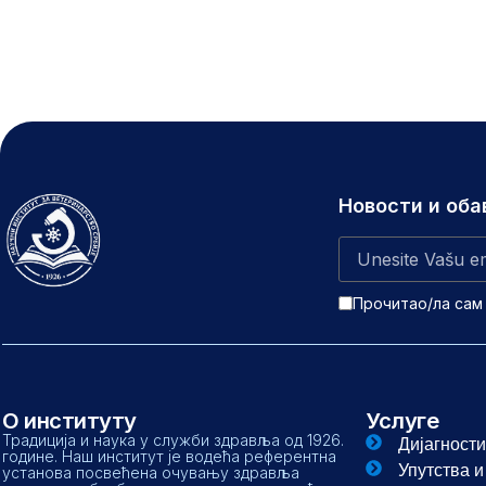
Новости и об
Прочитао/ла сам
О институту
Услуге
Традиција и наука у служби здравља од 1926.
Дијагности
године. Наш институт је водећа референтна
Упутства 
установа посвећена очувању здравља