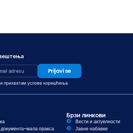
авештења
 и прихватам услове коришћења.
Брзи линкови
ка
Вести и актуелности
и документа-мала пракса
Јавне набавке