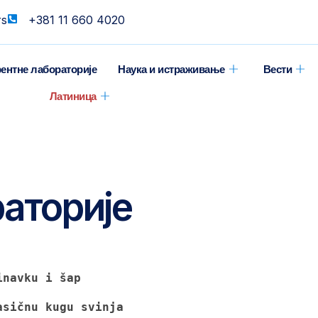
rs
+381 11 660 4020
ентне лабораторије
Наука и истраживање
Вести
Латиница
аторије
inavku i šap
asičnu kugu svinja