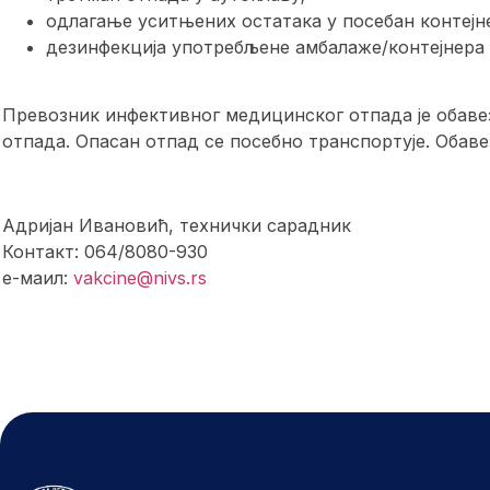
одлагање уситњених остатака у посебан контејн
дезинфекција употребљене амбалаже/контејнера 
Превозник инфективног медицинског отпада је обаве
отпада. Опасан отпад се посебно транспортује. Обав
Адријан Ивановић, технички сарадник
Контакт: 064/8080-930
е-маил:
vakcine@nivs.rs