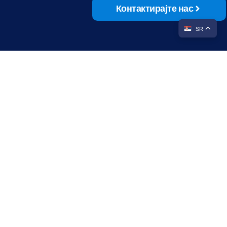
Контактирајте нас
SR
Контакт
Адреса
Јаниса Јанулиса 14, 11000 Београд,
Србија
Емаил
nivs@nivs.rs
Телефон
+381 11 660 4020
а ветеринарство Србије. Сва права задржана. | Дизајн и израда: Дигитал Цреаторс Студио