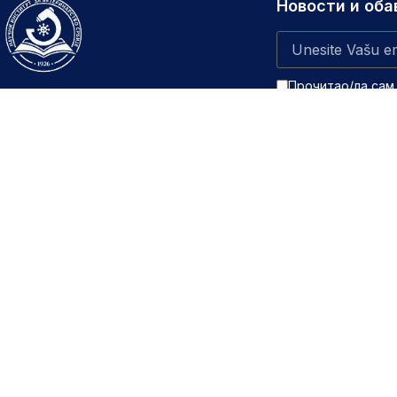
Новости и об
Прочитао/ла сам
О институту
Услуге
Традиција и наука у служби здравља од 1926.
Дијагности
године. Наш институт је водећа референтна
Упутства 
установа посвећена очувању здравља
животиња, безбедности хране и унапређењу
Обуке
јавног здравља.
Избор у з
Вакцине
Услови коришћења
Политика приватности
Информације од јавно