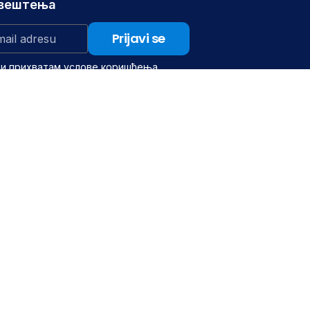
авештења
 и прихватам услове коришћења.
Брзи линкови
ка
Вести и актуелности
и документа-мала пракса
Јавне набавке
вање
г значаја
©2026 Научни институт з