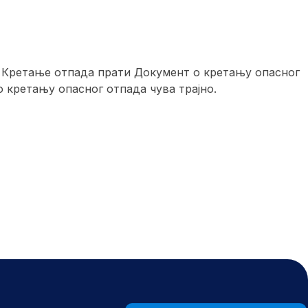
. Кретање отпада прати Документ о кретању опасног
 кретању опасног отпада чува трајно.