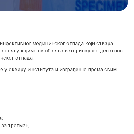
инфективног медицинског отпада који ствара
анова у којима се обавља ветеринарска делатност
нског отпада.
е у оквиру Института и изграђен је према свим
а;
за третман;