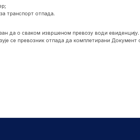
ер;
за транспорт отпада.
зан да о сваком извршеном превозу води евиденцију
езује се превозник отпада да комплетирани Документ о