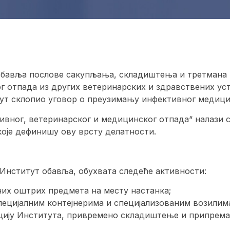
 обавља послове сакупљања, складиштења и третмана 
г отпада из других ветеринарских и здравствених уст
тут склопио уговор о преузимању инфективног медици
тивног, ветеринарског и медицинског отпада“ налази с
које дефинишу ову врсту делатности.
нститут обавља, обухвата следеће активности:
их оштрих предмета на месту настанка;
ецијалним контејнерима и специјализованим возилим
цију Института, привремено складиштење и припрема 