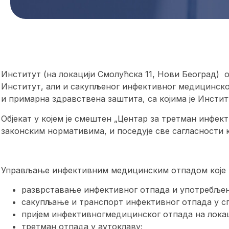
Институт (на локацији Смолућска 11, Нови Београд)
Институт, али и сакупљеног инфективног медицинско
и примарна здравствена заштита, са којима је Инсти
Објекат у којем је смештен „Центар за третман инфек
законским нормативима, и поседује све сагласности 
Управљање инфективним медицинским отпадом које И
разврставање инфективног отпада и употребљен
сакупљање и транспорт инфективног отпада у сп
пријем инфективногмедицинског отпада на лока
третман отпада у аутоклаву;