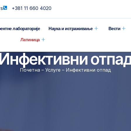
rs
+381 11 660 4020
ентне лабораторије
Наука и истраживање
Вести
Латиница
Инфективни отпа
Почетна – Услуге – Инфективни отпад