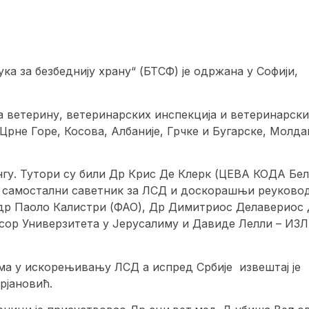
ка за безбеднију храну“ (БТСФ) је одржана у Софији,
 ветерину, ветеринарских инспекција и ветеринарски
Црне Горе, Косова, Албаније, Грчке и Бугарске, Молда
нгу. Тутори су били Др Крис Де Клерк (ЦЕВА КОДА Белг
, самостални саветник за ЛСД и доскорашњи реуково
, др Паоло Калистри (ФАО), Др Димитриос Делавериос
сор Универзитета у Јерусалиму и Давиде Лелли – ИЗ
ма у искорењивању ЛСД а испред Србије извештај је
рјановић.