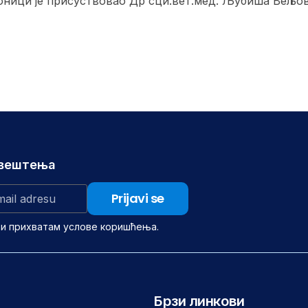
ионици је присуствовао Др сци.вет.мед. Љубиша Вељо
авештења
 и прихватам услове коришћења.
Брзи линкови