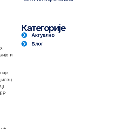
Категорије
Актуелно
Блог
х
вије и
ија,
дилац
 ДГ
ЛЕР