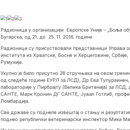
Радионица у организацији Европске Уније – „Боља обу
Бугарска, од 21. до 25. 11. 2016. године
Радионици су присуствовали представници Управа за
института из Хрватске, Босне и Херцеговине, Србије, 
Румуније.
Укупно је било присутно 28 стручњака на овом трени
од следеће године ЕУРЛ за ЛСД), Др Ева Тупураинен
лабораторије у Пирбрајту (Велика Британија) за ЛСД
САНТЕ, Марк Кронин ДГ САНТЕ, Јувал Готлиб, профе
Ломбардија.
Све државе су поднеле извештај о стању и резултати
поднео републички ветеринарски инспектор Мика Ма