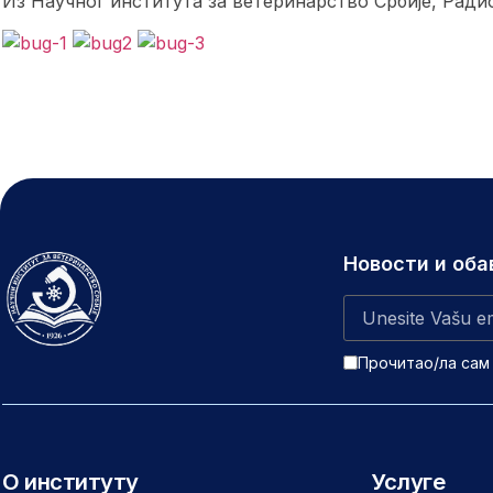
Из Научног института за ветеринарство Србије, Рад
Новости и об
Прочитао/ла сам
О институту
Услуге