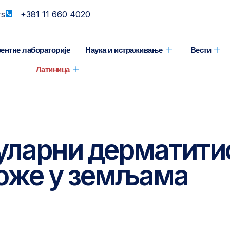
rs
+381 11 660 4020
ентне лабораторије
Наука и истраживање
Вести
Латиница
уларни дерматити
коже у земљама