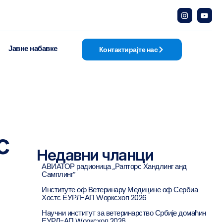
Јавне набавке
Контактирајте нас
с
Недавни чланци
АВИАТОР радионица „Рапторс Хандлинг анд
Самплинг”
Институте оф Ветеринарy Медицине оф Сербиа
Хостс ЕУРЛ-АП Wорксхоп 2026
Научни институт за ветеринарство Србије домаћин
ЕУРЛ-АП Wорксхоп 2026