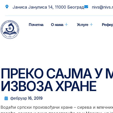
Јаниса Јанулиса 14, 11000 Београд
nivs@nivs.
Почетна
О нама
Услуге
Рефер
ПРЕКО САЈМА У 
ИЗВОЗА ХРАНЕ
фебруар 16, 2019
Водећи српски произвођачи хране – сирева и млечни