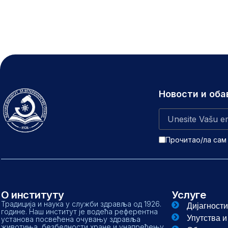
Новости и об
Прочитао/ла сам
О институту
Услуге
Традиција и наука у служби здравља од 1926.
Дијагности
године. Наш институт је водећа референтна
Упутства 
установа посвећена очувању здравља
животиња, безбедности хране и унапређењу