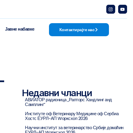
Јавне набавке
Контактирајте нас
Г
Недавни чланци
АВИАТОР радионица „Рапторс Хандлинг анд
Самплинг”
Институте оф Ветеринарy Медицине оф Сербиа
Хостс ЕУРЛ-АП Wорксхоп 2026
Научни институт за ветеринарство Србије домаћин
ЕУРЛ-АП Wорксхоп 2026