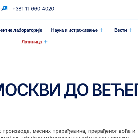
rs
+381 11 660 4020
ентне лабораторије
Наука и истраживање
Вести
Латиница
МОСКВИ ДО ВЕЋЕ
х производа, месних прерађевина, прерађеног воћа и