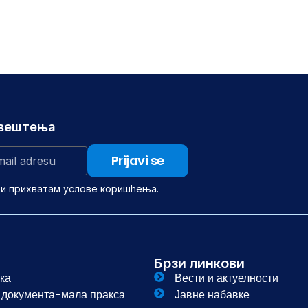
авештења
 и прихватам услове коришћења.
Брзи линкови
ка
Вести и актуелности
и документа-мала пракса
Јавне набавке