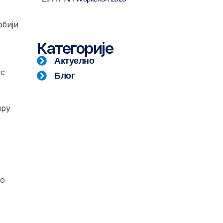
рбији
Категорије
Актуелно
ос
Блог
иру
но