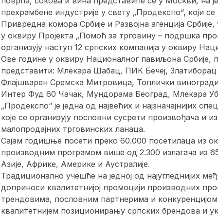
поврћа, сокова и вина представиће се у Москви, на ј
прехрамбене индустрије у свету „Продекспо“, који се 
Привредна комора Србије и Развојна агенција Србије,
у оквиру Пројекта „Помоћ за трговину – подршка пр
организују наступ 12 српских компанија у оквиру Нац
Ове године у оквиру Националног павиљона Србије, 
представити: Млекара Шабац, ПИК Бечеј, Златиборац
Флајшварен Сремска Митровица, Топлички виногради
Интер Фуд 60 Чачак, Мундорама Београд, Млекара Уб
„Продекспо“ је једна од највећих и најзначајнијих сп
које се организују пословни сусрети произвођача и и
малопродајних трговинских ланаца.
Сајам годишње посети преко 60.000 посетилаца из око
производним програмом више од 2.300 излагача из 6
Азије, Африке, Америке и Аустралије.
Традиционално учешће на једној од најугледнијих м
доприноси квалитетнијој промоцији производних про
трендовима, пословним партнерима и конкуренцијом
квалитетнијем позиционирању српских брендова и у