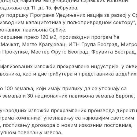
едној од највећих међународних сајамских изложби
одржава од 11. до 15. фебруара.
 уз подршку Програма Уједињених нација за развој у С
оизводним капацитетима у пољопривредном сектору“,
ионалног павиљона Србије.
површине преко 120 м2, производни програм ће
 Мачкат, Мегле Крагујевац, ИТН Група Београд, Митр
 Прокупље, Мастер Фрутс Београд, Фрувита Београд,
.
ецијализованих изложби прехрамбене индустрије, у окв
звозника, као и дистрибутера и представника водећих
 100 земаља, који имају прилику да се упознају са
5 земаља и 30 националних павиљона земаља Европе,
еђународних изложби прехрамбених производа директ
грама компанија, упознавању са најновијим светским
, постизању договора о новим извозним пословима,
купном повећању извоза.