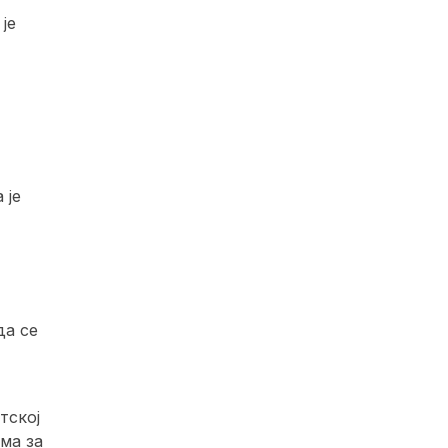
је
 је
да се
тској
ма за