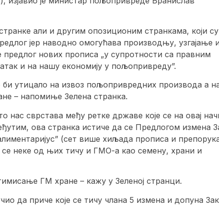
, изјавио је министар пољопривреде Бранислав
 странке али и другим опозиционим странкама, који су
предлог јер наводно омогућава производњу, узгајање 
је предлог нових прописа „у супротности са правним
атак и на нашу економију у пољопривреду”.
о би утицало на извоз пољопривредних производа а н
ане – напомиње Зелена странка.
о нас сврстава међу ретке државе које се на овај нач
еђутим, ова странка истиче да се Предлогом измена З
алиментаријус” (сет више хиљада прописа и препорука
 се неке од њих тичу и ГМО-а као семену, храни и
тимисање ГМ хране – кажу у Зеленој странци.
ио да приче које се тичу члана 5 измена и допуна За