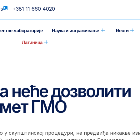
rs
+381 11 660 4020
ентне лабораторије
Наука и истраживање
Вести
Латиница
а неће дозволити
омет ГМО
тно у скупштинској процедури, не предвиђа никакве из