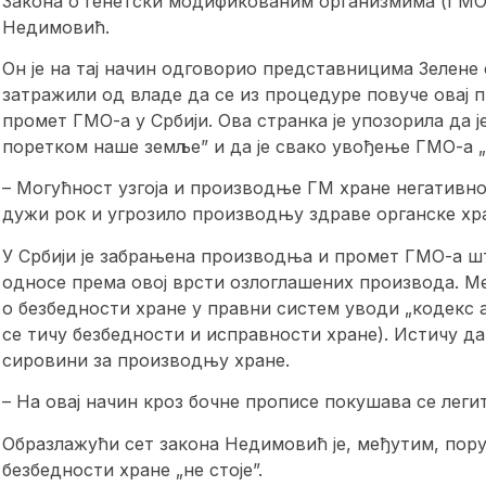
Закона о генетски модификованим организмима (ГМО)
Недимовић.
Он је на тај начин одговорио представницима Зелене
затражили од владе да се из процедуре повуче овај 
промет ГМО-а у Србији. Ова странка је упозорила да 
поретком наше земље” и да је свако увођење ГМО-а „
– Могућност узгоја и производње ГМ хране негативн
дужи рок и угрозило производњу здраве органске хр
У Србији је забрањена производња и промет ГМО-а шт
односе према овој врсти озлоглашених производа. М
о безбедности хране у правни систем уводи „кодекс 
се тичу безбедности и исправности хране). Истичу да
сировини за производњу хране.
– На овај начин кроз бочне прописе покушава се леги
Образлажући сет закона Недимовић је, међутим, поруч
безбедности хране „не стоје”.