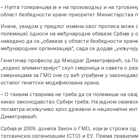
– Нулта толеранција је и на производњу и на трговин
област безбедности хране приоритет Министарства 
Иначе, увидом у предлог измена овог прописа може се
полемише) односи на међународне обавезе Србије у об
наведено да се „обавезе у области безбедности хран
међународних организација”, сада се додаје „укључују
Генетичар професор др Миодраг Димитријевић, са По
„кодекс алиментаријус” скуп смерница и савета о раз
смерницама за ГМО оне су већ уграђене у законодавс
осталог генетски модификована храна.
– О таквим стварима не треба да се полемише на овај
какво законодавство Србији треба. На једном оваквом
посматра искључиво кроз државни и национални интер
Димитријевић.
Србија је 2009. донела Закон о ГМО, који је строжи о
трговинској организацији (СТО) и ЕУ. Према правили