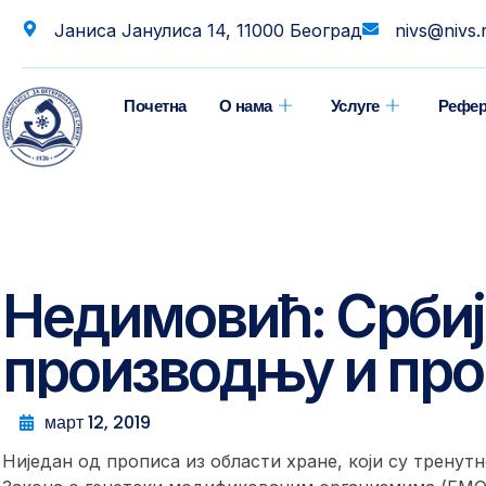
Јаниса Јанулиса 14, 11000 Београд
nivs@nivs.
Почетна
О нама
Услуге
Рефер
Недимовић: Србиј
производњу и пр
март 12, 2019
Ниједан од прописа из области хране, који су трену