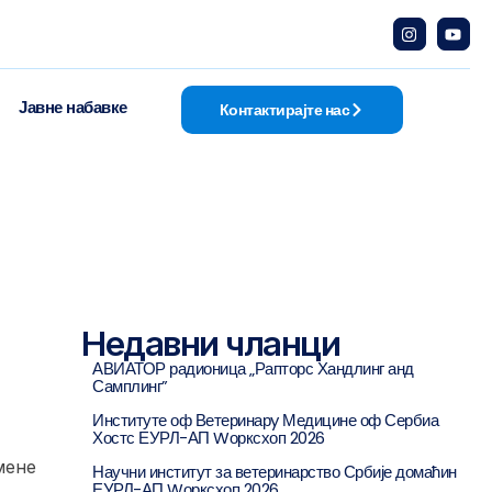
Јавне набавке
Контактирајте нас
Недавни чланци
АВИАТОР радионица „Рапторс Хандлинг анд
Самплинг”
Институте оф Ветеринарy Медицине оф Сербиа
Хостс ЕУРЛ-АП Wорксхоп 2026
мене
Научни институт за ветеринарство Србије домаћин
ЕУРЛ-АП Wорксхоп 2026