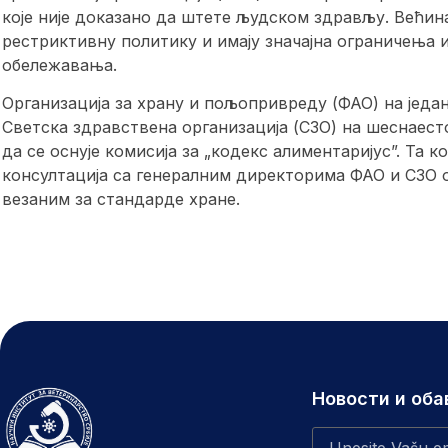
које није доказано да штете људском здрављу. Већин
рестриктивну политику и имају значајна ограничења 
обележавања.
Организација за храну и пољопривреду (ФАО) на једа
Светска здравствена организација (СЗО) на шеснаесто
да се оснује комисија за „кодекс алиментаријус”. Та 
консултација са генералним директорима ФАО и СЗО 
везаним за стандарде хране.
Новости и об