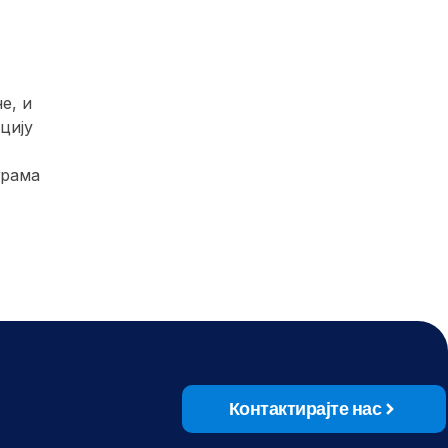
е, и
цију
грама
Контактирајте нас