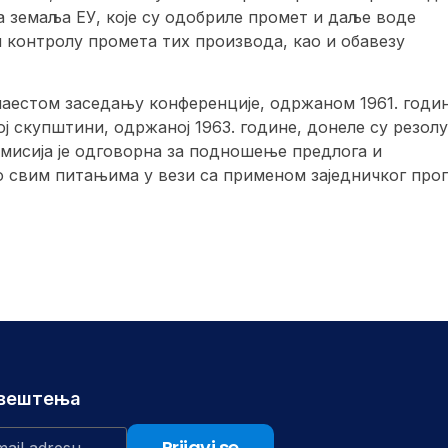
а земаља ЕУ, које су одобриле промет и даље воде
и контролу промета тих производа, као и обавезу
наестом заседању конференције, одржаном 1961. годин
ј скупштини, одржаној 1963. године, донеле су резолу
комисија је одговорна за подношење предлога и
о свим питањима у вези са применом заједничког про
авештења