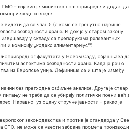
у ГМО – изјавио је министар пољопривреде и додао да 
пољопривреде и владе.
 видети да се члан 5 (о коме се тренутно највише
ласти безбедности хране. И док је у старом закону
е извршавају у складу са препорукама релевантних
ћи и комисију „кодекс алиментаријус””.
љопривредног факултета у Новом Саду, објашњава да
личитим аспектима безбедности хране. Када је реч о
тва из Европске уније. Дефинише се и шта је између
 начин без претходне озбиљне анализе. Друга је ствар
 питању не треба да се убирају политички поени већ 
ес. Наравно, уз оцену стручне јавности – рекао је
д европског законодавства и против је стандарда у Све
ма СТО, не може се увести забрана промета производи