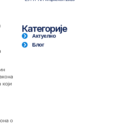
и
Категорије
Актуелно
Блог
а
ин
акона
 који
кона о