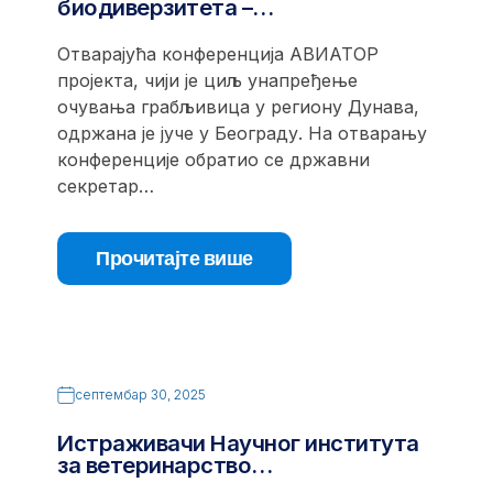
биодиверзитета –…
Отварајућа конференција АВИАТОР
пројекта, чији је циљ унапређење
очувања грабљивица у региону Дунава,
одржана је јуче у Београду. На отварању
конференције обратио се државни
секретар…
Прочитајте више
септембар 30, 2025
Истраживачи Научног института
за ветеринарство…