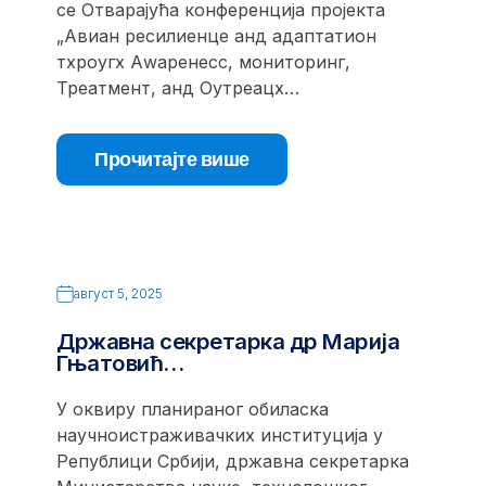
се Отварајућа конференција пројекта
„Авиан ресилиенце анд адаптатион
тхроугх Аwаренесс, мониторинг,
Треатмент, анд Оутреацх…
Прочитајте више
август 5, 2025
Државна секретарка др Марија
Гњатовић…
У оквиру планираног обиласка
научноистраживачких институција у
Републици Србији, државна секретарка