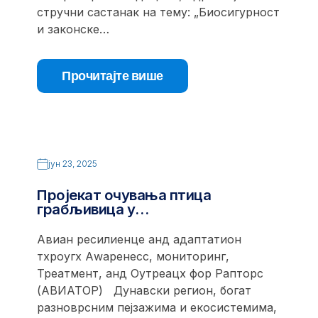
стручни састанак на тему: „Биосигурност
и законске…
Прочитајте више
јун 23, 2025
Пројекат очувања птица
грабљивица у…
Авиан ресилиенце анд адаптатион
тхроугх Аwаренесс, мониторинг,
Треатмент, анд Оутреацх фор Рапторс
(АВИАТОР) Дунавски регион, богат
разноврсним пејзажима и екосистемима,