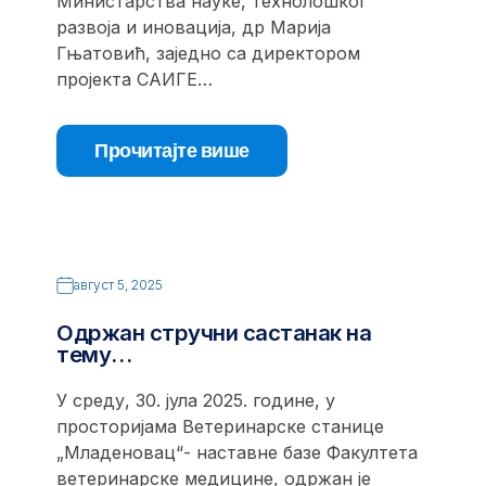
Министарства науке, технолошког
развоја и иновација, др Марија
Гњатовић, заједно са директором
пројекта САИГЕ…
Прочитајте више
август 5, 2025
Одржан стручни састанак на
тему…
У среду, 30. јула 2025. године, у
просторијама Ветеринарске станице
„Младеновац“- наставне базе Факултета
ветеринарске медицине, одржан је