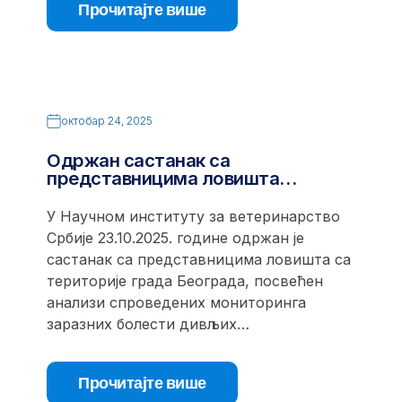
Прочитајте више
октобар 24, 2025
Одржан састанак са
представницима ловишта…
У Научном институту за ветеринарство
Србије 23.10.2025. године одржан је
састанак са представницима ловишта са
територије града Београда, посвећен
анализи спроведених мониторинга
заразних болести дивљих…
Прочитајте више