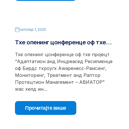
октобар 1, 2025
Тхе опенинг цонференце оф тхе…
Тхе опенинг цонференце оф тхе пројецт
“Адаптатион анд Инцреасед Ресилиенце
оф Бирдс тхроугх Аwаренесс-Раисинг,
Мониторинг, Треатмент анд Раптор
Протецтион Манагемент – АВИАТОР”
wас хелд ин…
Прочитајте више