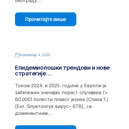
Београду…
Прочитајте више
новембар 4, 2025
Епидемиолошки трендови и нове
стратегије…
Током 2024. и 2025. године у Европи је
забележен значајан пораст случајева (>
60.000) болести плавог језика (Слика 1.)
(Енг. Блуетонгуе вирус– БТВ), са
доминантним…