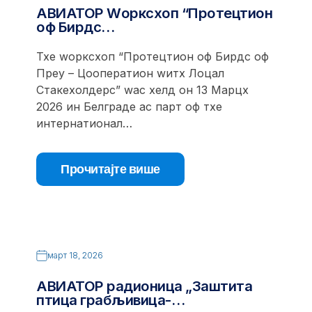
АВИАТОР Wорксхоп “Протецтион
оф Бирдс…
Тхе wорксхоп “Протецтион оф Бирдс оф
Преy – Цооператион wитх Лоцал
Стакехолдерс” wас хелд он 13 Марцх
2026 ин Белграде ас парт оф тхе
интернатионал…
Прочитајте више
март 18, 2026
АВИАТОР радионица „Заштита
птица грабљивица-…