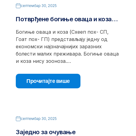
септембар 30, 2025
Потврђене богиње оваца и коза…
Богиње оваца и коза (Схееп поx- СП,
Гоат поx- ГП) представљају једну од
економски најзначајнијих заразних
болести малих преживара. Богиње оваца
и коза нису зооноза.…
Прочитајте више
септембар 30, 2025
Заједно за очување