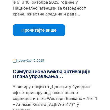
је 9. и 10. октобра 2025. године у
Националној агенцији за безбедност
хране, животне средине и рада…
Прочитајте више
новембар 12, 2025
Симулациона вежба активације
Плана управљања…
У оквиру пројекта „Цапацитy буилдинг
оф ветеринарy анд плант хеалтх
сервицес ин тхе Wестерн Балканс – Лот 1
– Анимал Хеалтх (АДЕWБ ИИ)”, у