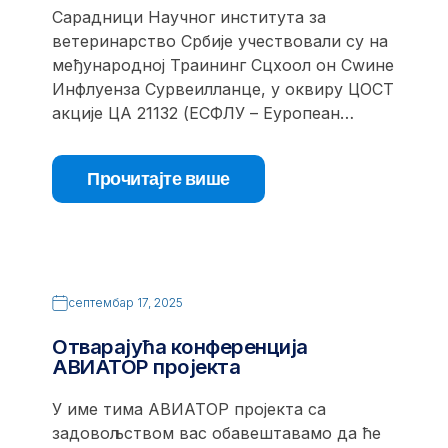
Сарадници Научног института за
ветеринарство Србије учествовали су на
међународној Траининг Сцхоол он Сwине
Инфлуенза Сурвеилланце, у оквиру ЦОСТ
акције ЦА 21132 (ЕСФЛУ – Еуропеан…
Прочитајте више
септембар 17, 2025
Отварајућа конференција
АВИАТОР пројекта
У име тима АВИАТОР пројекта са
задовољством вас обавештавамо да ће