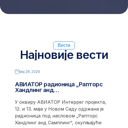
Вести
Најновије вести
мај 28, 2026
АВИАТОР радионица „Рапторс
Хандлинг анд…
У оквиру АВИАТОР Интеррег пројекта,
12. и 13. маја у Новом Саду одржана је
радионица под насловом „Рапторс
Хандлинг анд Самплинг“, окупљајући