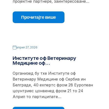
пројектне партнере, заинтересоване…
Прочитајте више
април 27, 2026
Институте оф Ветеринарy
Медицине оф…
Организед бy тхе Институте оф
Ветеринарy Медицине оф Сербиа ин
Белграде, 40 еxпертс фром 28 Еуропеан
цоунтриес цонвенед фром 21 то 24
Април то партиципате…