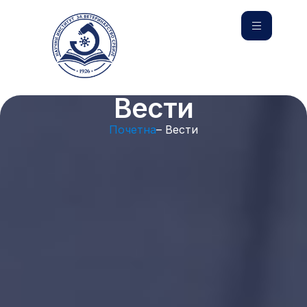
Вести
Почетна
– Вести