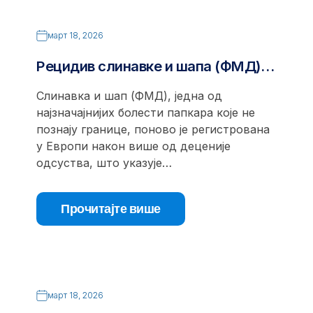
март 18, 2026
Рецидив слинавке и шапа (ФМД)…
Слинавка и шап (ФМД), једна од
најзначајнијих болести папкара које не
познају границе, поново је регистрована
у Европи након више од деценије
одсуства, што указује…
Прочитајте више
март 18, 2026