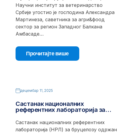
Научни институт за ветеринарство
Србије угостио је господина Александра
Мартинеза, саветника за агри&фоод
сектор за регион Западног Балкана
Амбасаде…
Прочитајте више
децембар 11, 2025
Састанак националних
референтних лабораторија за…
Састанак националних референтних
лабораторија (НРЛ) за бруцелозу одржан