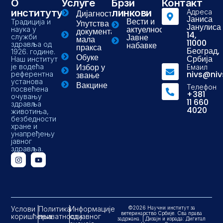
О
Услуге
Брзи
Контакт
институту
линкови
Адреса
Дијагностика
Јаниса
Вести и
Традиција и
Упутства и
Јанулиса
актуелности
наука у
документа-
14,
Јавне
служби
мала
11000
здравља од
набавке
пракса
Београд,
1926. године.
Обуке
Србија
Наш институт
Избор у
је водећа
Емаил
nivs@niv
референтна
звање
установа
Вакцине
Телефон
посвећена
+381
очувању
11 660
здравља
4020
животиња,
безбедности
хране и
унапређењу
јавног
здравља.
Услови
Политика
Информације
©2026 Научни институт за
ветеринарство Србије. Сва права
коришћења
приватности
од јавног
задржана. | Дизајн и израда: Дигитал