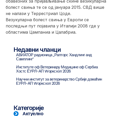
обавезних за пријављивање скине везикуларна
болест свиња те се од јануара 2015. СВД више
не налази у Террестриал Цоде.
Везукуларна болест свиња у Европи се
последњи пут појавила у Италији 2008 где у
областима Цампаниа и Цалабриа.
Недавни чланци
АВИАТОР радионица „Рапторс Хандлинг анд
Самплинг”
Институте оф Ветеринарy Медицине оф Сербиа
Хостс ЕУРЛ-АП Wорксхоп 2026
Научни институт за ветеринарство Србије домаћин
ЕУРЛ-АП Wорксхоп 2026
Категорије
Актуелно