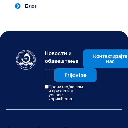
Блог
Новости и
Контактирајте
нас
обавештења
Прочитао/ла сам
и прихватам
услове
коришћења.