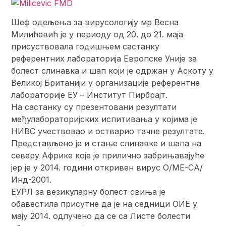
Шеф одељења за вирусологију мр Весна
Милићевић је у периоду од 20. до 21. маја
присуствовала годишњем састанку
референтних лабораторија Европске Уније за
болест слинавка и шап који је одржан у Аскоту у
Великој Британији у организације референтне
лабораторије ЕУ – Институт Пирбрајт.
На састанку су презентовани резултати
међулабораторијских испитивања у којима је
НИВС учествовао и остварио тачне резултате.
Представљено је и стање слинавке и шапа на
северу Африке које је прилично забрињавајуће
јер је у 2014. години откривен вирус О/МЕ-СА/
Инд-2001.
ЕУРЛ за везикуларну болест свиња је
обавестила присутне да је на седници ОИЕ у
мају 2014. одлучено да се са Листе болести