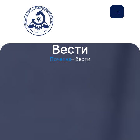
Вести
Почетна
– Вести