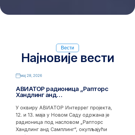
Вести
Најновије вести
мај 28, 2026
АВИАТОР радионица „Рапторс
Хандлинг анд…
У оквиру АВИАТОР Интеррег пројекта,
12. и 13. маја у Новом Саду одржана је
радионица под насловом „Рапторс
Хандлинг анд Самплинг“, окупљајући