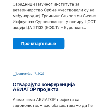
Сарадници Научног института за
ветеринарство Србије учествовали су на
међународној Траининг Сцхоол он Сwине
Инфлуенза Сурвеилланце, у оквиру ЦОСТ
акције ЦА 21132 (ЕСФЛУ – Еуропеан…
Прочитајте више
септембар 17, 2025
Отварајућа конференција
АВИАТОР пројекта
У име тима АВИАТОР пројекта са
задовољством вас обавештавамо да ће