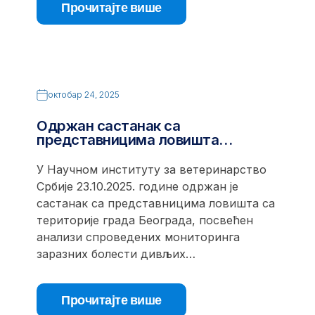
Прочитајте више
октобар 24, 2025
Одржан састанак са
представницима ловишта…
У Научном институту за ветеринарство
Србије 23.10.2025. године одржан је
састанак са представницима ловишта са
територије града Београда, посвећен
анализи спроведених мониторинга
заразних болести дивљих…
Прочитајте више