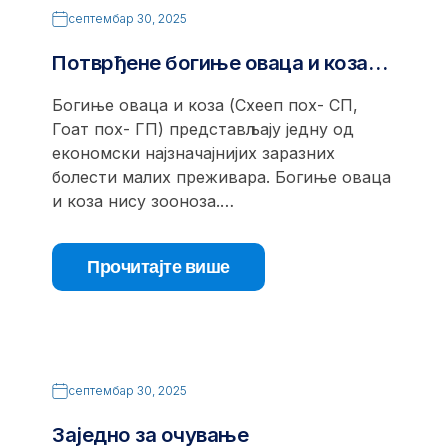
септембар 30, 2025
Потврђене богиње оваца и коза…
Богиње оваца и коза (Схееп поx- СП,
Гоат поx- ГП) представљају једну од
економски најзначајнијих заразних
болести малих преживара. Богиње оваца
и коза нису зооноза.…
Прочитајте више
септембар 30, 2025
Заједно за очување