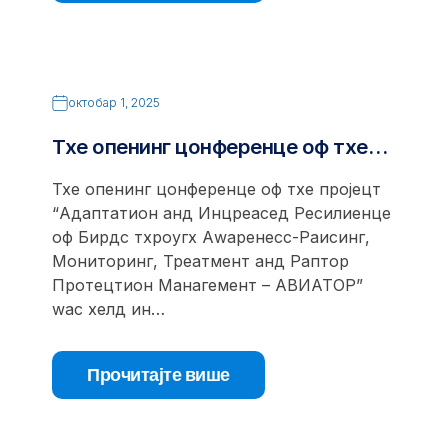
октобар 1, 2025
Тхе опенинг цонференце оф тхе…
Тхе опенинг цонференце оф тхе пројецт
“Адаптатион анд Инцреасед Ресилиенце
оф Бирдс тхроугх Аwаренесс-Раисинг,
Мониторинг, Треатмент анд Раптор
Протецтион Манагемент – АВИАТОР”
wас хелд ин…
Прочитајте више