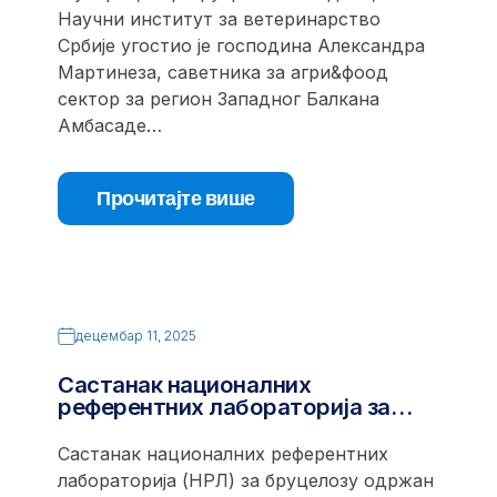
Научни институт за ветеринарство
Србије угостио је господина Александра
Мартинеза, саветника за агри&фоод
сектор за регион Западног Балкана
Амбасаде…
Прочитајте више
децембар 11, 2025
Састанак националних
референтних лабораторија за…
Састанак националних референтних
лабораторија (НРЛ) за бруцелозу одржан