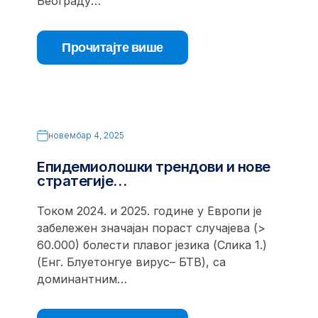
Београду…
Прочитајте више
новембар 4, 2025
Епидемиолошки трендови и нове
стратегије…
Током 2024. и 2025. године у Европи је
забележен значајан пораст случајева (>
60.000) болести плавог језика (Слика 1.)
(Енг. Блуетонгуе вирус– БТВ), са
доминантним…