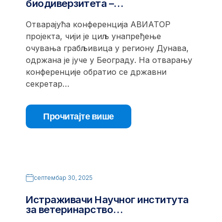
биодиверзитета –…
Отварајућа конференција АВИАТОР
пројекта, чији је циљ унапређење
очувања грабљивица у региону Дунава,
одржана је јуче у Београду. На отварању
конференције обратио се државни
секретар…
Прочитајте више
септембар 30, 2025
Истраживачи Научног института
за ветеринарство…