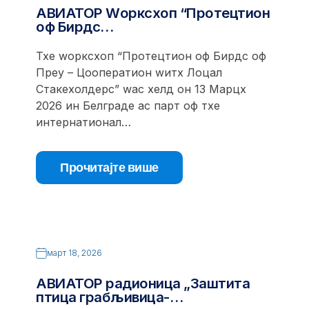
АВИАТОР Wорксхоп “Протецтион
оф Бирдс…
Тхе wорксхоп “Протецтион оф Бирдс оф
Преy – Цооператион wитх Лоцал
Стакехолдерс” wас хелд он 13 Марцх
2026 ин Белграде ас парт оф тхе
интернатионал…
Прочитајте више
март 18, 2026
АВИАТОР радионица „Заштита
птица грабљивица-…