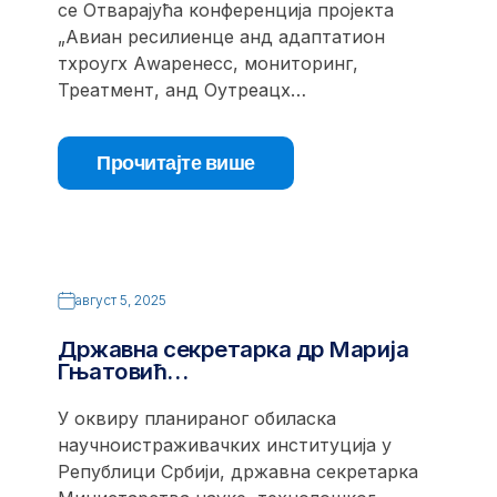
се Отварајућа конференција пројекта
„Авиан ресилиенце анд адаптатион
тхроугх Аwаренесс, мониторинг,
Треатмент, анд Оутреацх…
Прочитајте више
август 5, 2025
Државна секретарка др Марија
Гњатовић…
У оквиру планираног обиласка
научноистраживачких институција у
Републици Србији, државна секретарка