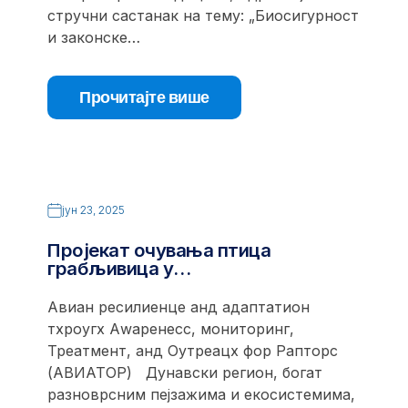
стручни састанак на тему: „Биосигурност
и законске…
Прочитајте више
јун 23, 2025
Пројекат очувања птица
грабљивица у…
Авиан ресилиенце анд адаптатион
тхроугх Аwаренесс, мониторинг,
Треатмент, анд Оутреацх фор Рапторс
(АВИАТОР) Дунавски регион, богат
разноврсним пејзажима и екосистемима,