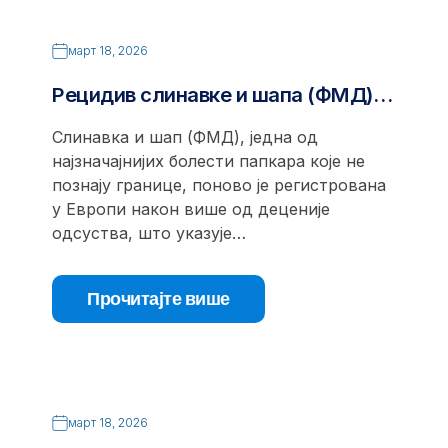
март 18, 2026
Рецидив слинавке и шапа (ФМД)…
Слинавка и шап (ФМД), једна од
најзначајнијих болести папкара које не
познају границе, поново је регистрована
у Европи након више од деценије
одсуства, што указује…
Прочитајте више
март 18, 2026