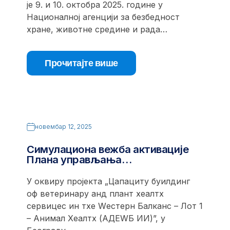
је 9. и 10. октобра 2025. године у
Националној агенцији за безбедност
хране, животне средине и рада…
Прочитајте више
новембар 12, 2025
Симулациона вежба активације
Плана управљања…
У оквиру пројекта „Цапацитy буилдинг
оф ветеринарy анд плант хеалтх
сервицес ин тхе Wестерн Балканс – Лот 1
– Анимал Хеалтх (АДЕWБ ИИ)”, у