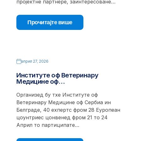
пројектне партнере, заинтересоване…
Прочитајте више
април 27, 2026
Институте оф Ветеринарy
Медицине оф…
Организед бy тхе Институте оф
Ветеринарy Медицине оф Сербиа ин
Белграде, 40 еxпертс фром 28 Еуропеан
цоунтриес цонвенед фром 21 то 24
Април то партиципате…