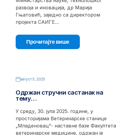
Министарства науке, технолошког
развоја и иновација, др Марија
Гњатовић, заједно са директором
пројекта САИГЕ…
Прочитајте више
август 5, 2025
Одржан стручни састанак на
тему…
У среду, 30. јула 2025. године, у
просторијама Ветеринарске станице
„Младеновац“- наставне базе Факултета
ветеринарске медицине, одржан је