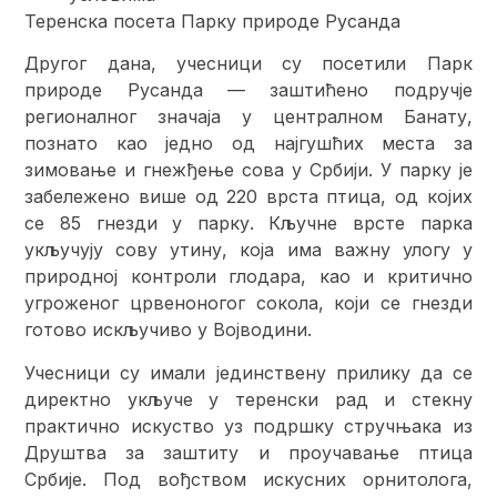
Теренска посета Парку природе Русанда
Другог дана, учесници су посетили Парк
природе Русанда — заштићено подручје
регионалног значаја у централном Банату,
познато као једно од најгушћих места за
зимовање и гнежђење сова у Србији. У парку је
забележено више од 220 врста птица, од којих
се 85 гнезди у парку. Кључне врсте парка
укључују сову утину, која има важну улогу у
природној контроли глодара, као и критично
угроженог црвеноногог сокола, који се гнезди
готово искључиво у Војводини.
Учесници су имали јединствену прилику да се
директно укључе у теренски рад и стекну
практично искуство уз подршку стручњака из
Друштва за заштиту и проучавање птица
Србије. Под вођством искусних орнитолога,