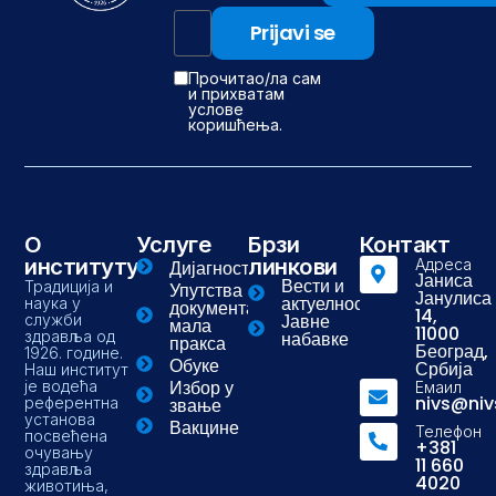
Прочитао/ла сам
и прихватам
услове
коришћења.
О
Услуге
Брзи
Контакт
институту
линкови
Адреса
Дијагностика
Јаниса
Вести и
Традиција и
Упутства и
Јанулиса
актуелности
наука у
документа-
14,
Јавне
служби
мала
11000
здравља од
набавке
пракса
Београд,
1926. године.
Обуке
Србија
Наш институт
Избор у
је водећа
Емаил
nivs@niv
референтна
звање
установа
Вакцине
Телефон
посвећена
+381
очувању
11 660
здравља
4020
животиња,