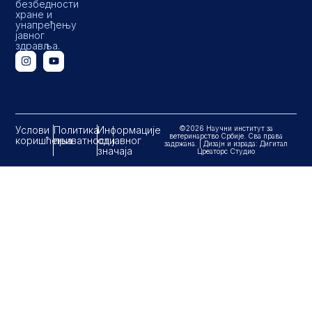
безбедности
хране и
унапређењу
јавног
здравља.
Услови
Политика
Информације
©2026 Научни институт за
ветеринарство Србије. Сва права
коришћења
приватности
од јавног
задржана. | Дизајн и израда: Дигитал
значаја
Цреаторс Студио