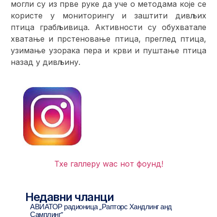
могли су из прве руке да уче о методама које се
користе у мониторингу и заштити дивљих
птица грабљивица. Активности су обухватале
хватање и прстеновање птица, преглед птица,
узимање узорака пера и крви и пуштање птица
назад у дивљину.
Тхе галлерy wас нот фоунд!
Недавни чланци
АВИАТОР радионица „Рапторс Хандлинг анд
Самплинг”