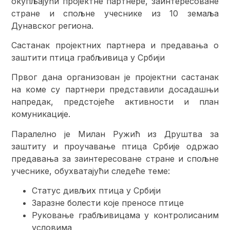
окупљајући пројектне партнере, заинтересоване
стране и спољне учеснике из 10 земаља
Дунавског региона.
Састанак пројектних партнера и предавања о
заштити птица грабљивица у Србији
Првог дана организован је пројектни састанак
на коме су партнери представили досадашњи
напредак, предстојеће активности и план
комуникације.
Паралелно је Милан Ружић из Друштва за
заштиту и проучавање птица Србије одржао
предавања за заинтересоване стране и спољне
учеснике, обухватајући следеће теме:
Статус дивљих птица у Србији
Заразне болести које преносе птице
Руковање грабљивицама у контролисаним
условима