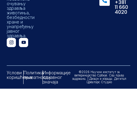
+381
очувању
11 660
здравља
4020
животиња,
безбедности
хране и
унапређењу
јавног
здравља.
Услови
Политика
Информације
©2026 Научни институт за
ветеринарство Србије. Сва права
коришћења
приватности
од јавног
задржана. | Дизајн и израда: Дигитал
значаја
Цреаторс Студио