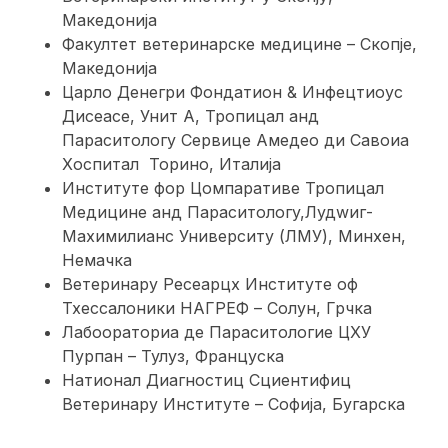
Македонија
Факултет ветеринарске медицине – Скопје,
Македонија
Царло Денегри Фондатион & Инфецтиоус
Дисеасе, Унит А, Тропицал анд
Параситологy Сервице Амедео ди Савоиа
Хоспитал Торино, Италија
Институте фор Цомпаративе Тропицал
Медицине анд Параситологy,Лудwиг-
Маxимилианс Университy (ЛМУ), Минхен,
Немачка
Ветеринарy Ресеарцх Институте оф
Тхессалоники НАГРЕФ – Солун, Грчка
Лабоораториа де Параситологие ЦХУ
Пурпан – Тулуз, Француска
Натионал Диагностиц Сциентифиц
Ветеринарy Институте – Софија, Бугарска