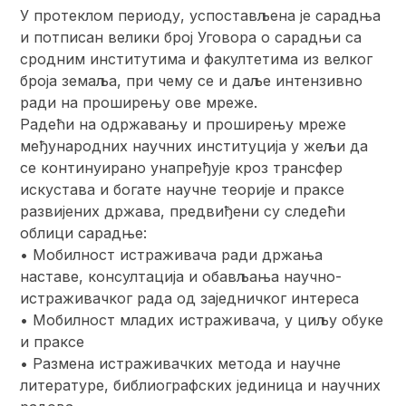
У протеклом периоду, успостављена је сарадња
и потписан велики број Уговора о сарадњи са
сродним институтима и факултетима из велког
броја земаља, при чему се и даље интензивно
ради на проширењу ове мреже.
Радећи на одржавању и проширењу мреже
међународних научних институција у жељи да
се континуирано унапређује кроз трансфер
искустава и богате научне теорије и праксе
развијених држава, предвиђени су следећи
облици сарадње:
• Мобилност истраживача ради држања
наставе, консултација и обављања научно-
истраживачког рада од заједничког интереса
• Мобилност младих истраживача, у циљу обуке
и праксе
• Размена истраживачких метода и научне
литературе, библиографских јединица и научних