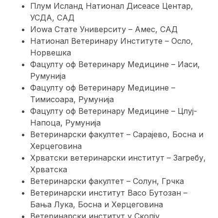
Плум Исланд Натионал Дисеасе Центар,
УСДА, САД
Иоwа Стате Университy – Амес, САД
Натионал Ветеринарy Институте – Осло,
Норвешка
Фацултy оф Ветеринарy Медицине – Иаси,
Румунија
Фацултy оф Ветеринарy Медицине –
Тимисоара, Румунија
Фацултy оф Ветеринарy Медицине – Цлуј-
Напоца, Румунија
Ветеринарски факултет – Сарајево, Босна и
Херцеговина
Хрватски ветеринарски институт – Загребу,
Хрватска
Ветеринарски факултет – Солун, Грчка
Ветеринарски институт Васо Бутозан –
Бања Лука, Босна и Херцеговина
Ветеринарски институт у Скопју,