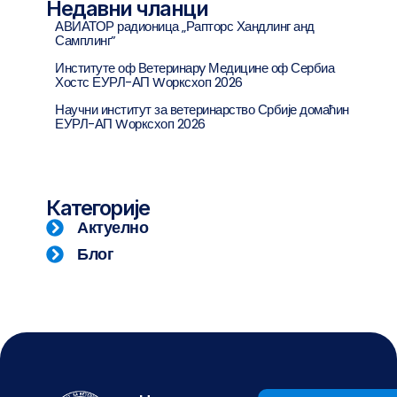
Недавни чланци
АВИАТОР радионица „Рапторс Хандлинг анд
Самплинг”
Институте оф Ветеринарy Медицине оф Сербиа
Хостс ЕУРЛ-АП Wорксхоп 2026
Научни институт за ветеринарство Србије домаћин
ЕУРЛ-АП Wорксхоп 2026
Категорије
Актуелно
Блог