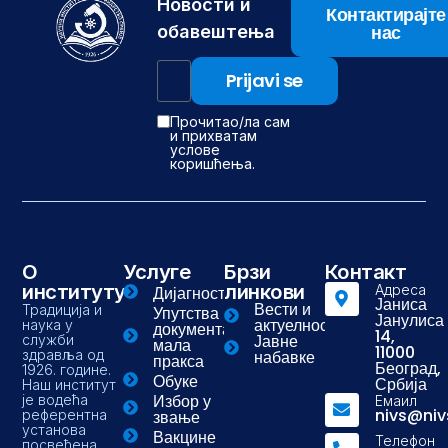
Новости и
Контактирајте
нас
обавештења
Прочитао/ла сам
и прихватам
услове
коришћења.
О
Услуге
Брзи
Контакт
институту
линкови
Адреса
Дијагностика
Јаниса
Вести и
Традиција и
Упутства и
Јанулиса
актуелности
наука у
документа-
14,
Јавне
служби
мала
11000
здравља од
набавке
пракса
Београд,
1926. године.
Обуке
Србија
Наш институт
Избор у
је водећа
Емаил
nivs@niv
референтна
звање
установа
Вакцине
Телефон
посвећена