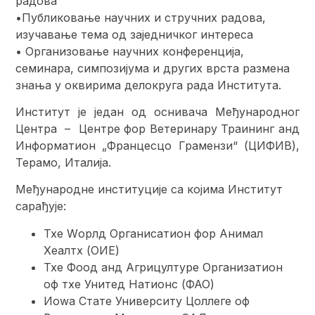
радова
•Публиковање научних и стручних радова,
изучавање тема од заједничког интереса
• Организовање научних конференција,
семинара, симпозијума и других врста размена
знања у оквирима делокруга рада Института.
Институт је један од оснивача Међународног
Центра – Центре фор Ветеринарy Траининг анд
Информатион „Францесцо Грамензи“ (ЦИФИВ),
Терамо, Италија.
Међународне институције са којима Институт
сарађује:
Тхе Wорлд Органисатион фор Анимал
Хеалтх (ОИЕ)
Тхе Фоод анд Агрицултуре Организатион
оф тхе Унитед Натионс (ФАО)
Иоwа Стате Университy Цоллеге оф