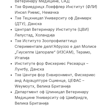
Ветеринарy Медицине, САД
Тхе Фриедрицх Лоеффлер Институт (
ФЛИ
)
Инсел Риемс, Немачка
Тхе Тецхницал Университy оф Денмарк
(ДТУ
)
, Данска
Централ Ветеринарy Институте (ЦВИ)
Лелyстад, Холандија
Тхе Иституто Зоопрофилаттицо
Спериментале делл’Абруззо е дел Молисе
„Гиусеппе Цапорале“ (ИЗСАМ), Терамо,
Италија
Институте фор Фисхериес Ресеарцх –
Лyнгбy, Данска
Тхе Центре фор Енвиронмент, Фисхериес
анд Аqуацултуре Сциенце, ЦЕФАС –
Wеyмоутх, Велика Британија
Департмент оф Цлиницал Ветеринарy
Медицине Университy оф Цамбридге,
Велика Британија