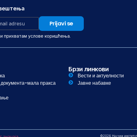
авештења
 и прихватам услове коришћења.
Брзи линкови
ка
Вести и актуелности
и документа-мала пракса
Јавне набавке
вање
г значаја
©2026 Научни институт з