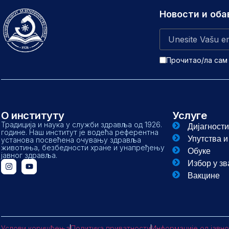
Новости и об
Прочитао/ла сам
О институту
Услуге
Традиција и наука у служби здравља од 1926.
Дијагности
године. Наш институт је водећа референтна
Упутства 
установа посвећена очувању здравља
животиња, безбедности хране и унапређењу
Обуке
јавног здравља.
Избор у з
Вакцине
Услови коришћења
Политика приватности
Информације од јавно