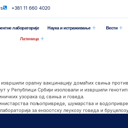
rs
+381 11 660 4020
ентне лабораторије
Наука и истраживање
Вести
Латиница
 извршили оралну вакцинацију домаћих свиња против 
ут у Републици Србији изоловали и извршили генотип
иничких узорака од свиња и говеда.
нистарства пољопривреде, шумарства и водопривреде
абораторија за ензоотску леукозу говеда и бруцелозу