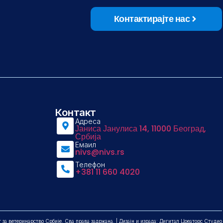
Контактирајте нас
Контакт
Адреса
Јаниса Јанулиса 14, 11000 Београд,
Србија
Емаил
nivs@nivs.rs
Телефон
+381 11 660 4020
а ветеринарство Србије. Сва права задржана. | Дизајн и израда: Дигитал Цреаторс Студио