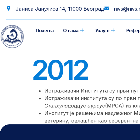
Јаниса Јанулиса 14, 11000 Београд
nivs@nivs.
Почетна
О нама
Услуге
Рефер
2012
Истра
живачи Института су први пут
Истраживачи института су по први п
Стапхyлоцоццус ауреус
(МРСА) из кл
Институт је решењима надлежног Ми
ветерину, овлашћен као референтна л