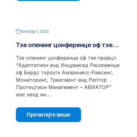
октобар 1, 2025
Тхе опенинг цонференце оф тхе…
Тхе опенинг цонференце оф тхе пројецт
“Адаптатион анд Инцреасед Ресилиенце
оф Бирдс тхроугх Аwаренесс-Раисинг,
Мониторинг, Треатмент анд Раптор
Протецтион Манагемент – АВИАТОР”
wас хелд ин…
Прочитајте више