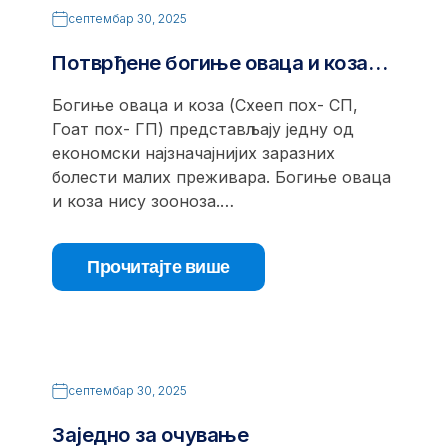
септембар 30, 2025
Потврђене богиње оваца и коза…
Богиње оваца и коза (Схееп поx- СП,
Гоат поx- ГП) представљају једну од
економски најзначајнијих заразних
болести малих преживара. Богиње оваца
и коза нису зооноза.…
Прочитајте више
септембар 30, 2025
Заједно за очување