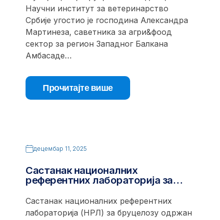
Научни институт за ветеринарство
Србије угостио је господина Александра
Мартинеза, саветника за агри&фоод
сектор за регион Западног Балкана
Амбасаде…
Прочитајте више
децембар 11, 2025
Састанак националних
референтних лабораторија за…
Састанак националних референтних
лабораторија (НРЛ) за бруцелозу одржан