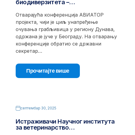
биодиверзитета –…
Отварајућа конференција АВИАТОР
пројекта, чији је циљ унапређење
очувања грабљивица у региону Дунава,
одржана је јуче у Београду. На отварању
конференције обратио се државни
секретар…
Прочитајте више
септембар 30, 2025
Истраживачи Научног института
за ветеринарство…