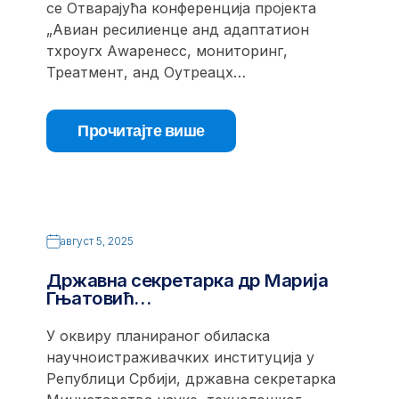
се Отварајућа конференција пројекта
„Авиан ресилиенце анд адаптатион
тхроугх Аwаренесс, мониторинг,
Треатмент, анд Оутреацх…
Прочитајте више
август 5, 2025
Државна секретарка др Марија
Гњатовић…
У оквиру планираног обиласка
научноистраживачких институција у
Републици Србији, државна секретарка