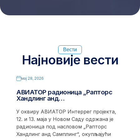
Вести
Најновије вести
мај 28, 2026
АВИАТОР радионица „Рапторс
Хандлинг анд…
У оквиру АВИАТОР Интеррег пројекта,
12. и 13. маја у Новом Саду одржана је
радионица под насловом „Рапторс
Хандлинг анд Самплинг“, окупљајући