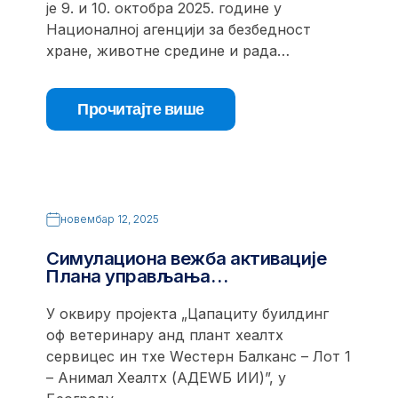
је 9. и 10. октобра 2025. године у
Националној агенцији за безбедност
хране, животне средине и рада…
Прочитајте више
новембар 12, 2025
Симулациона вежба активације
Плана управљања…
У оквиру пројекта „Цапацитy буилдинг
оф ветеринарy анд плант хеалтх
сервицес ин тхе Wестерн Балканс – Лот 1
– Анимал Хеалтх (АДЕWБ ИИ)”, у