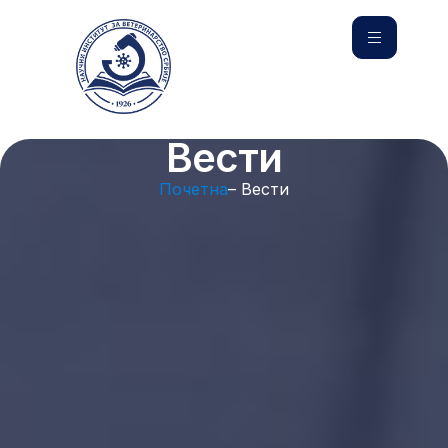
Вести
Почетна
– Вести