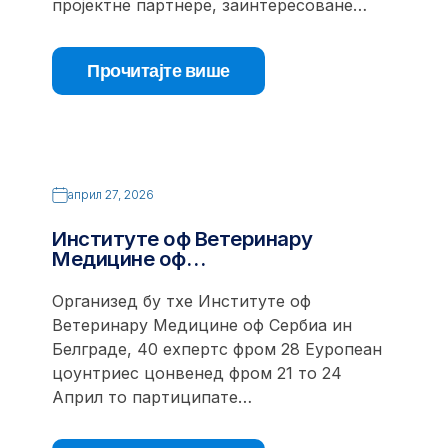
пројектне партнере, заинтересоване…
Прочитајте више
април 27, 2026
Институте оф Ветеринарy
Медицине оф…
Организед бy тхе Институте оф
Ветеринарy Медицине оф Сербиа ин
Белграде, 40 еxпертс фром 28 Еуропеан
цоунтриес цонвенед фром 21 то 24
Април то партиципате…