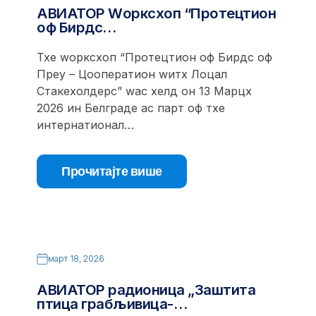
АВИАТОР Wорксхоп “Протецтион
оф Бирдс…
Тхе wорксхоп “Протецтион оф Бирдс оф
Преy – Цооператион wитх Лоцал
Стакехолдерс” wас хелд он 13 Марцх
2026 ин Белграде ас парт оф тхе
интернатионал…
Прочитајте више
март 18, 2026
АВИАТОР радионица „Заштита
птица грабљивица-…