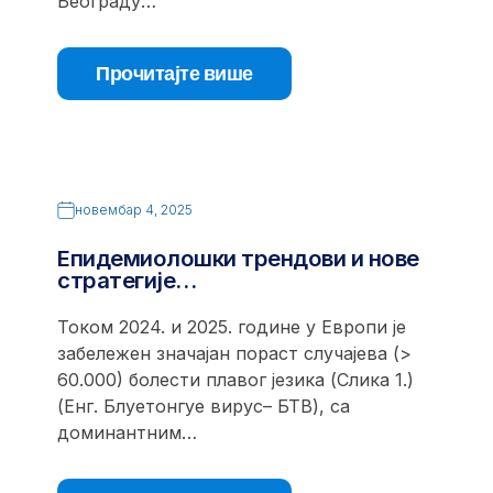
Београду…
Прочитајте више
новембар 4, 2025
Епидемиолошки трендови и нове
стратегије…
Током 2024. и 2025. године у Европи је
забележен значајан пораст случајева (>
60.000) болести плавог језика (Слика 1.)
(Енг. Блуетонгуе вирус– БТВ), са
доминантним…