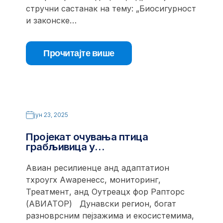
стручни састанак на тему: „Биосигурност
и законске…
Прочитајте више
јун 23, 2025
Пројекат очувања птица
грабљивица у…
Авиан ресилиенце анд адаптатион
тхроугх Аwаренесс, мониторинг,
Треатмент, анд Оутреацх фор Рапторс
(АВИАТОР) Дунавски регион, богат
разноврсним пејзажима и екосистемима,