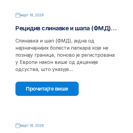
март 18, 2026
Рецидив слинавке и шапа (ФМД)…
Слинавка и шап (ФМД), једна од
најзначајнијих болести папкара које не
познају границе, поново је регистрована
у Европи након више од деценије
одсуства, што указује…
Прочитајте више
март 18, 2026