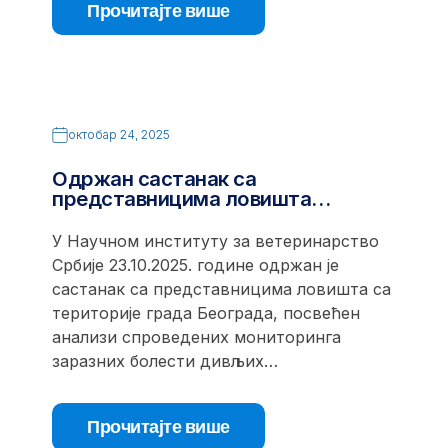
Прочитајте више
октобар 24, 2025
Одржан састанак са
представницима ловишта…
У Научном институту за ветеринарство
Србије 23.10.2025. године одржан је
састанак са представницима ловишта са
територије града Београда, посвећен
анализи спроведених мониторинга
заразних болести дивљих…
Прочитајте више