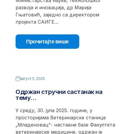
Министарства науке, технолошког
развоја и иновација, др Марија
Гњатовић, заједно са директором
пројекта САИГЕ…
Прочитајте више
август 5, 2025
Одржан стручни састанак на
тему…
У среду, 30. јула 2025. године, у
просторијама Ветеринарске станице
„Младеновац“- наставне базе Факултета
ветеринарске медицине, одржан је