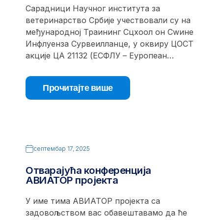
Сарадници Научног института за
ветеринарство Србије учествовали су на
међународној Траининг Сцхоол он Сwине
Инфлуенза Сурвеилланце, у оквиру ЦОСТ
акције ЦА 21132 (ЕСФЛУ – Еуропеан…
Прочитајте више
септембар 17, 2025
Отварајућа конференција
АВИАТОР пројекта
У име тима АВИАТОР пројекта са
задовољством вас обавештавамо да ће