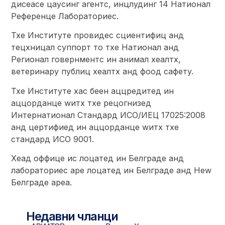
дисеасе цаусинг агентс, инцлудинг 14 Натионал
Референце Лабораториес.
Тхе Институте провидес сциентифиц анд
тецхницал суппорт то тхе Натионал анд
Регионал говернментс ин анимал хеалтх,
ветеринарy публиц хеалтх анд фоод сафетy.
Тхе Институте хас беен аццредитед ин
аццорданце wитх тхе рецогнизед
Интернатионал Стандард ИСО/ИЕЦ 17025:2008
анд цертифиед ин аццорданце wитх тхе
стандард ИСО 9001.
Хеад оффице ис лоцатед ин Белграде анд
лабораториес аре лоцатед ин Белграде анд Неw
Белграде ареа.
Недавни чланци