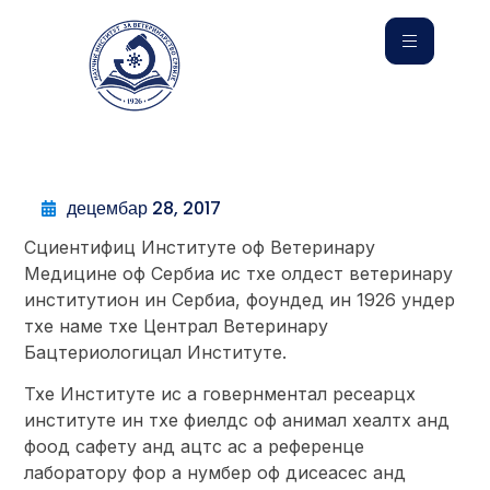
децембар 28, 2017
Сциентифиц Институте оф Ветеринарy
Медицине оф Сербиа ис тхе олдест ветеринарy
институтион ин Сербиа, фоундед ин 1926 ундер
тхе наме тхе Централ Ветеринарy
Бацтериологицал Институте.
Тхе Институте ис а говернментал ресеарцх
институте ин тхе фиелдс оф анимал хеалтх анд
фоод сафетy анд ацтс ас а референце
лабораторy фор а нумбер оф дисеасес анд