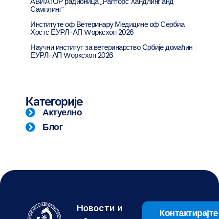
АВИАТОР радионица „Рапторс Хандлинг анд
Самплинг”
Институте оф Ветеринарy Медицине оф Сербиа
Хостс ЕУРЛ-АП Wорксхоп 2026
Научни институт за ветеринарство Србије домаћин
ЕУРЛ-АП Wорксхоп 2026
Категорије
Актуелно
Блог
Новости и
Контактирајте