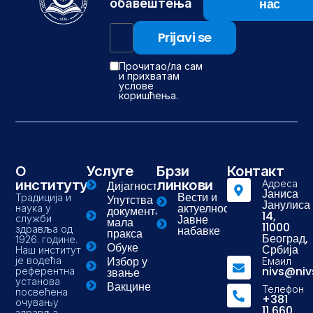
нас
обавештења
Прочитао/ла сам
и прихватам
услове
коришћења.
О
Услуге
Брзи
Контакт
институту
линкови
Адреса
Дијагностика
Јаниса
Вести и
Традиција и
Упутства и
Јанулиса
актуелности
наука у
документа-
14,
Јавне
служби
мала
11000
здравља од
набавке
пракса
Београд,
1926. године.
Обуке
Србија
Наш институт
Избор у
је водећа
Емаил
nivs@niv
референтна
звање
установа
Вакцине
Телефон
посвећена
+381
очувању
11 660
здравља