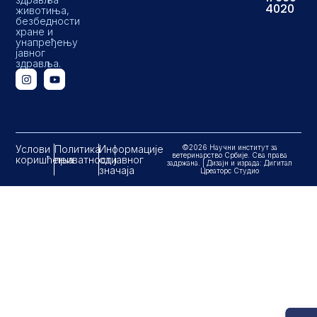
4020
животиња,
безбедности
хране и
унапређењу
јавног
здравља.
Услови
Политика
Информације
©2026 Научни институт за
ветеринарство Србије. Сва права
коришћења
приватности
од јавног
задржана. | Дизајн и израда: Дигитал
значаја
Цреаторс Студио