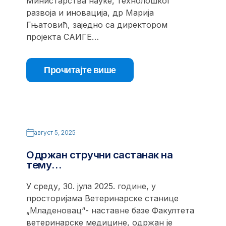
Министарства науке, технолошког
развоја и иновација, др Марија
Гњатовић, заједно са директором
пројекта САИГЕ…
Прочитајте више
август 5, 2025
Одржан стручни састанак на
тему…
У среду, 30. јула 2025. године, у
просторијама Ветеринарске станице
„Младеновац“- наставне базе Факултета
ветеринарске медицине, одржан је