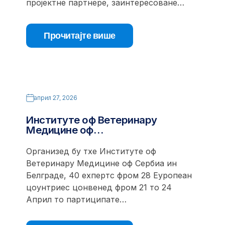
пројектне партнере, заинтересоване…
Прочитајте више
април 27, 2026
Институте оф Ветеринарy
Медицине оф…
Организед бy тхе Институте оф
Ветеринарy Медицине оф Сербиа ин
Белграде, 40 еxпертс фром 28 Еуропеан
цоунтриес цонвенед фром 21 то 24
Април то партиципате…