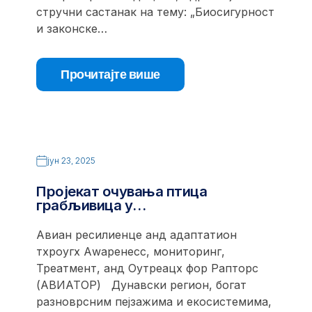
стручни састанак на тему: „Биосигурност
и законске…
Прочитајте више
јун 23, 2025
Пројекат очувања птица
грабљивица у…
Авиан ресилиенце анд адаптатион
тхроугх Аwаренесс, мониторинг,
Треатмент, анд Оутреацх фор Рапторс
(АВИАТОР) Дунавски регион, богат
разноврсним пејзажима и екосистемима,