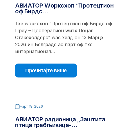
АВИАТОР Wорксхоп “Протецтион
оф Бирдс…
Тхе wорксхоп “Протецтион оф Бирдс оф
Преy – Цооператион wитх Лоцал
Стакехолдерс” wас хелд он 13 Марцх
2026 ин Белграде ас парт оф тхе
интернатионал…
Прочитајте више
март 18, 2026
АВИАТОР радионица „Заштита
птица грабљивица-…