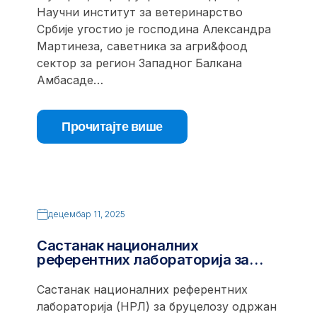
Научни институт за ветеринарство
Србије угостио је господина Александра
Мартинеза, саветника за агри&фоод
сектор за регион Западног Балкана
Амбасаде…
Прочитајте више
децембар 11, 2025
Састанак националних
референтних лабораторија за…
Састанак националних референтних
лабораторија (НРЛ) за бруцелозу одржан