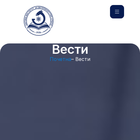
Вести
Почетна
– Вести