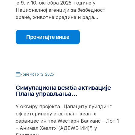
је 9. и 10. октобра 2025. године у
Националној агенцији за безбедност
хране, животне средине и рада…
Прочитајте више
новембар 12, 2025
Симулациона вежба активације
Плана управљања…
У оквиру пројекта „Цапацитy буилдинг
оф ветеринарy анд плант хеалтх
сервицес ин тхе Wестерн Балканс – Лот 1
– Анимал Хеалтх (АДЕWБ ИИ)”, у