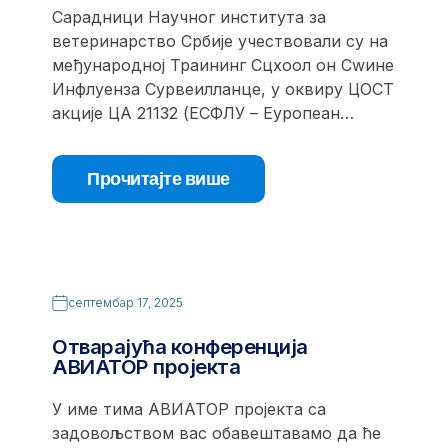
Сарадници Научног института за
ветеринарство Србије учествовали су на
међународној Траининг Сцхоол он Сwине
Инфлуенза Сурвеилланце, у оквиру ЦОСТ
акције ЦА 21132 (ЕСФЛУ – Еуропеан…
Прочитајте више
септембар 17, 2025
Отварајућа конференција
АВИАТОР пројекта
У име тима АВИАТОР пројекта са
задовољством вас обавештавамо да ће