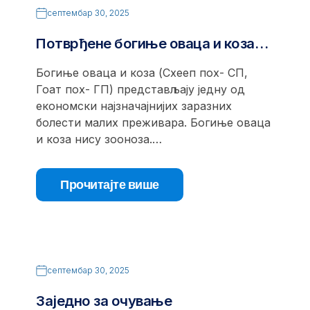
септембар 30, 2025
Потврђене богиње оваца и коза…
Богиње оваца и коза (Схееп поx- СП,
Гоат поx- ГП) представљају једну од
економски најзначајнијих заразних
болести малих преживара. Богиње оваца
и коза нису зооноза.…
Прочитајте више
септембар 30, 2025
Заједно за очување