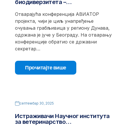
биодиверзитета –…
Отварајућа конференција АВИАТОР
пројекта, чији је циљ унапређење
очувања грабљивица у региону Дунава,
одржана је јуче у Београду. На отварању
конференције обратио се државни
секретар…
Прочитајте више
септембар 30, 2025
Истраживачи Научног института
за ветеринарство…