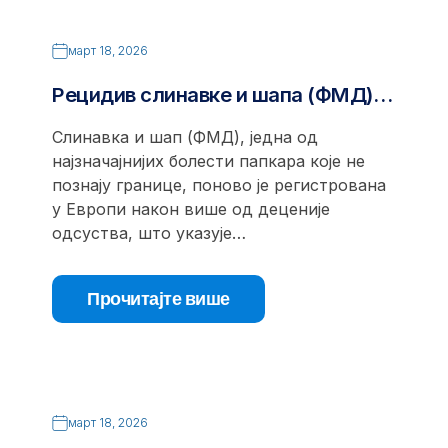
март 18, 2026
Рецидив слинавке и шапа (ФМД)…
Слинавка и шап (ФМД), једна од
најзначајнијих болести папкара које не
познају границе, поново је регистрована
у Европи након више од деценије
одсуства, што указује…
Прочитајте више
март 18, 2026