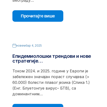
Београду…
Прочитајте више
новембар 4, 2025
Епидемиолошки трендови и нове
стратегије…
Током 2024. и 2025. године у Европи је
забележен значајан пораст случајева (>
60.000) болести плавог језика (Слика 1.)
(Енг. Блуетонгуе вирус– БТВ), са
доминантним…