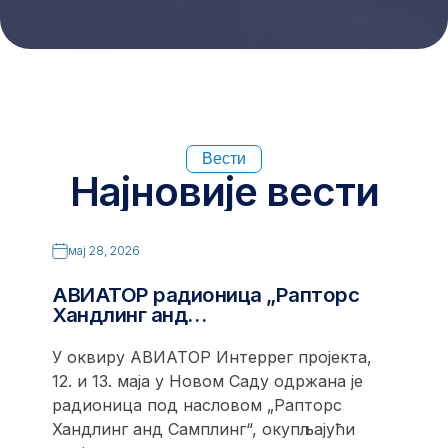
Вести
Најновије вести
мај 28, 2026
АВИАТОР радионица „Рапторс
Хандлинг анд…
У оквиру АВИАТОР Интеррег пројекта,
12. и 13. маја у Новом Саду одржана је
радионица под насловом „Рапторс
Хандлинг анд Самплинг“, окупљајући