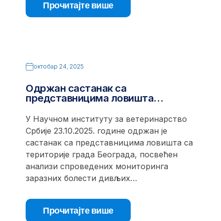
Прочитајте више
октобар 24, 2025
Одржан састанак са
представницима ловишта…
У Научном институту за ветеринарство
Србије 23.10.2025. године одржан је
састанак са представницима ловишта са
територије града Београда, посвећен
анализи спроведених мониторинга
заразних болести дивљих…
Прочитајте више