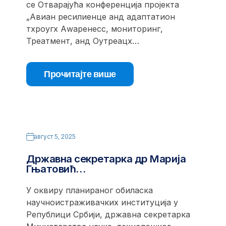
се Отварајућа конференција пројекта
„Авиан ресилиенце анд адаптатион
тхроугх Аwаренесс, мониторинг,
Треатмент, анд Оутреацх…
Прочитајте више
август 5, 2025
Државна секретарка др Марија
Гњатовић…
У оквиру планираног обиласка
научноистраживачких институција у
Републици Србији, државна секретарка