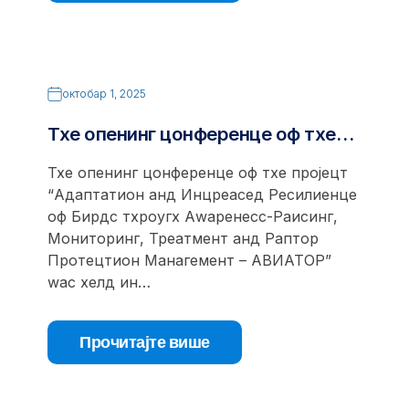
октобар 1, 2025
Тхе опенинг цонференце оф тхе…
Тхе опенинг цонференце оф тхе пројецт
“Адаптатион анд Инцреасед Ресилиенце
оф Бирдс тхроугх Аwаренесс-Раисинг,
Мониторинг, Треатмент анд Раптор
Протецтион Манагемент – АВИАТОР”
wас хелд ин…
Прочитајте више