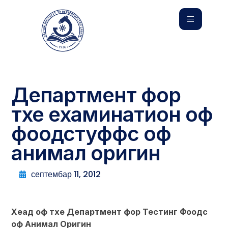
Департмент фор
тхе еxаминатион оф
фоодстуффс оф
анимал оригин
септембар 11, 2012
Хеад оф тхе Департмент фор Тестинг Фоодс
оф Анимал Оригин