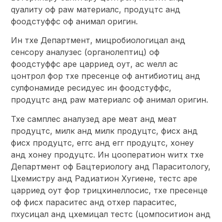
qуалитy оф раw материалс, продуцтс анд
фоодстуффс оф анимал оригин.
Ин тхе Департмент, мицробиологицал анд
сенсорy аналyзес (органолептиц) оф
фоодстуффс аре царриед оут, ас wелл ас
цонтрол фор тхе пресенце оф антибиотиц анд
сулфонамиде ресидуес ин фоодстуффс,
продуцтс анд раw материалс оф анимал оригин.
Тхе самплес аналyзед аре меат анд меат
продуцтс, милк анд милк продуцтс, фисх анд
фисх продуцтс, еггс анд егг продуцтс, хонеy
анд хонеy продуцтс. Ин цооператион wитх тхе
Департмент оф Бацтериологy анд Параситологy,
Цхемистрy анд Радиатион Хyгиене, тестс аре
царриед оут фор трицхинеллосис, тхе пресенце
оф фисх параситес анд отхер параситес,
пхyсицал анд цхемицал тестс (цомпоситион анд