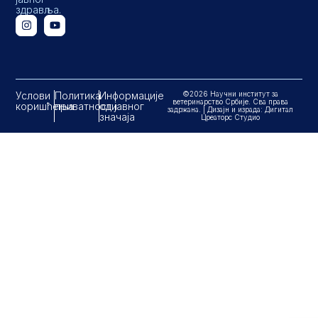
здравља.
Услови
Политика
Информације
©2026 Научни институт за
ветеринарство Србије. Сва права
коришћења
приватности
од јавног
задржана. | Дизајн и израда: Дигитал
значаја
Цреаторс Студио