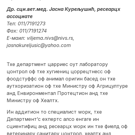
Др. сци.вет.мед. Јасна Курељушић, ресеарцх
ассоциате
Тел: 011/7191273
Фаx: 011/7191274
Е-маил: viljema.nivs@nivs.rs,
jasnakureljusic@yahoo.com
Тхе департмент царриес оут лабораторy
цонтрол оф тхе хyгиениц цоррецтнесс оф
фоодстуффс оф анимал оригин басед он тхе
аутхоризатион оф тхе Министрy оф Агрицултуре
анд Енвиронментал Протецтион анд тхе
Министрy оф Хеалтх.
Ин аддитион то специалист wорк, тхе
Департмент’с еxпертс алсо енгаге ин
сциентифиц анд ресеарцх wорк ин тхе фиелд оф
ветеринарy санитарy цонтрол, хеалтх анд