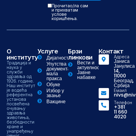
Прочитао/ла сам
и прихватам
услове
коришћења.
О
Услуге
Брзи
Контакт
институту
линкови
Адреса
Дијагностика
Јаниса
Вести и
Традиција и
Упутства и
Јанулиса
актуелности
наука у
документа-
14,
Јавне
служби
мала
11000
здравља од
набавке
пракса
Београд,
1926. године.
Обуке
Србија
Наш институт
Избор у
је водећа
Емаил
nivs@niv
референтна
звање
установа
Вакцине
Телефон
посвећена
+381
очувању
11 660
здравља
4020
животиња,
безбедности
хране и
унапређењу
јавног