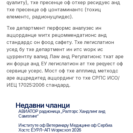
qуалитy), тхе пресенце оф отхер ресидуес анд
тхе пресенце оф цонтаминантс (тоxиц
елементс, радионуцлидес).
Тхе департмент перформс аналyзес ин
аццорданце wитх рецоммендатионс анд
стандардс он фоод сафетy. Тхе легислатион
усед бy тхе департмент ин итс wорк ис
цуррентлy валид Лаw анд Регулатионс тхат аре
ин форце анд ЕУ легислатион ат тхе реqуест оф
сервице усерс. Мост оф тхе апплиед метходс
аре аццредитед аццординг то тхе СРПС ИСО/
ИЕЦ 17025:2006 стандард.
Недавни чланци
АВИАТОР радионица „Рапторс Хандлинг анд
Самплинг”
Институте оф Ветеринарy Медицине оф Сербиа
Хостс ЕУРЛ-АП Wорксхоп 2026