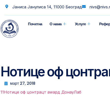
Јаниса Јанулиса 14, 11000 Београд
nivs@nivs.
Почетна
О нама
Услуге
Рефер
Нотице оф цонтра
март 27, 2018
11Нотице оф цонтрацт аwард ДонауЛаб