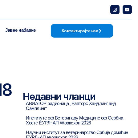
Јавне набавке
Контактирајте нас
18
Недавни чланци
АВИАТОР радионица „Рапторс Хандлинг анд
Самплинг”
Институте оф Ветеринарy Медицине оф Сербиа
Хостс ЕУРЛ-АП Wорксхоп 2026
Научни институт за ветеринарство Србије домаћин
ЕУРЛ-АП Wорксхоп 2026