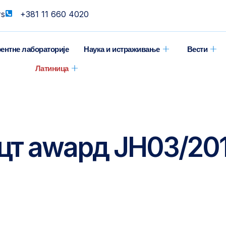
rs
+381 11 660 4020
ентне лабораторије
Наука и истраживање
Вести
Латиница
цт аwард ЈН03/20