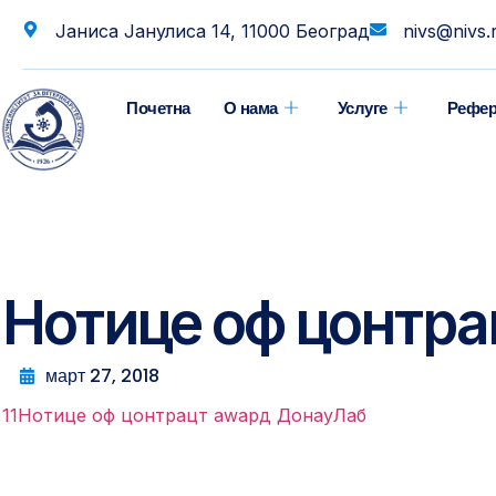
Јаниса Јанулиса 14, 11000 Београд
nivs@nivs.
Почетна
О нама
Услуге
Рефер
Нотице оф цонтра
март 27, 2018
11Нотице оф цонтрацт аwард ДонауЛаб