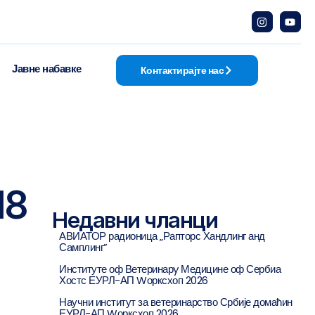
Јавне набавке
Контактирајте нас
18
Недавни чланци
АВИАТОР радионица „Рапторс Хандлинг анд
Самплинг”
Институте оф Ветеринарy Медицине оф Сербиа
Хостс ЕУРЛ-АП Wорксхоп 2026
Научни институт за ветеринарство Србије домаћин
ЕУРЛ-АП Wорксхоп 2026