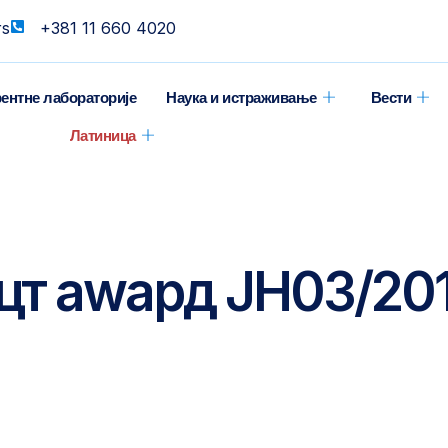
rs
+381 11 660 4020
ентне лабораторије
Наука и истраживање
Вести
Латиница
цт аwард ЈН03/20