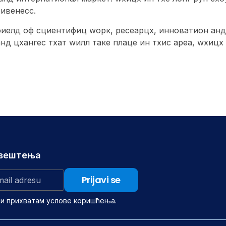
ивенесс.
фиелд оф сциентифиц wорк, ресеарцх, инноватион анд
нд цхангес тхат wилл таке плаце ин тхис ареа, wхицх
авештења
 и прихватам услове коришћења.