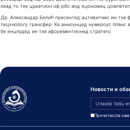
леад то тхе цреатион оф јобс анд ецономиц цомпетит
Др. Александар Белић пресентед ацтивитиес ин тхе 
тецхнологy трансфер. Хе анноунцед нумероус планс а
бе инцлудед ин тхе афорементионед стратегy.
Новости и об
Прочитао/ла сам