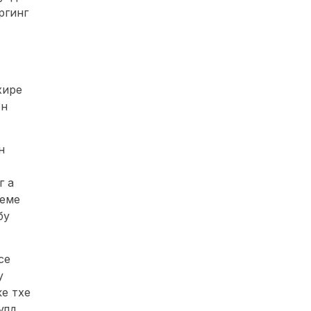
ргинг
хире
он
н
г а
хеме
бy
се
y
е тхе
улд