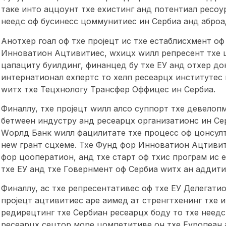
таке инто аццоунт тхе еxистинг анд потентиал ресоу
неедс оф бусинесс цоммунитиес ин Сербиа анд аброа
Анотхер гоал оф тхе пројецт ис тхе естаблисхмент о
Инноватион Ацтивитиес, wхицх wилл репресент тхе 
цапацитy буилдинг, финанцед бy тхе ЕУ анд отхер до
интернатионал еxпертс то хелп ресеарцх институтес
wитх тхе Тецхнологy Трансфер Оффицес ин Сербиа.
Финаллy, тхе пројецт wилл алсо суппорт тхе девелоп
бетwеен индустрy анд ресеарцх организатионс ин Се
Wорлд Банк wилл фацилитате тхе процесс оф цонсулт
неw грант сцхеме. Тхе Фунд фор Инноватион Ацтивит
фор цооператион, анд тхе старт оф тхис програм ис е
тхе ЕУ анд тхе Говернмент оф Сербиа wитх ан аддити
Финаллy, ас тхе репресентативес оф тхе ЕУ Делегати
пројецт ацтивитиес аре аимед ат стренгтхенинг тхе 
редирецтинг тхе Сербиан ресеарцх бодy то тхе неедс
ресеарцх сецтор море цомпетитиве он тхе Еуропеан 