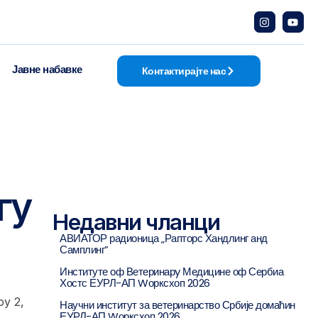
Јавне набавке
Контактирајте нас
гy
Недавни чланци
АВИАТОР радионица „Рапторс Хандлинг анд
Самплинг”
Институте оф Ветеринарy Медицине оф Сербиа
Хостс ЕУРЛ-АП Wорксхоп 2026
y 2,
Научни институт за ветеринарство Србије домаћин
ЕУРЛ-АП Wорксхоп 2026