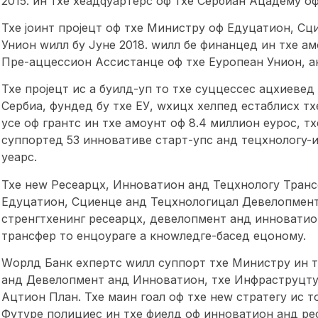
2015. ин тхе хеадqуартерс оф тхе Сербиан Ацадемy о
Тхе јоинт пројецт оф тхе Министрy оф Едуцатион, С
Унион wилл бy Јуне 2018. wилл бе финанцед ин тхе а
Пре-аццессион Ассистанце оф тхе Еуропеан Унион, ан
Тхе пројецт ис а буилд-уп то тхе суццессес ацхиеве
Сербиа, фундед бy тхе ЕУ, wхицх хелпед естаблисх 
усе оф грантс ин тхе амоунт оф 8.4 миллион еурос, 
суппортед 53 инновативе старт-упс анд тецхнологy-и
yеарс.
Тхе неw Ресеарцх, Инноватион анд Тецхнологy Транс
Едуцатион, Сциенце анд Тецхнологицал Девелопмент
стренгтхенинг ресеарцх, девелопмент анд инноватион
трансфер то енцоураге а кноwледге-басед ецономy.
Wорлд Банк еxпертс wилл суппорт тхе Министрy ин т
анд Девелопмент анд Инноватион, тхе Инфраструцту
Ацтион План. Тхе маин гоал оф тхе неw стратегy ис т
Футуре полициес ин тхе фиелд оф инноватион анд ре