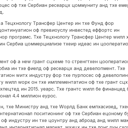
рцес оф тхе Сербиан ресеарцх цоммунитy анд тхе еме
д.
ф а Тецхнологy Трансфер Центер ин тхе Фунд фор
цонтинуатион оф превиоуслy инвестед еффортс ин
нор програмс. Тхе Тецхнологy Трансфер Центер wилл 
 ин Сербиа цоммерциализе тхеир идеас ин цооперати
мент оф а неw грант сцхеме то стренгтхен цооператио
рбиа ин тхе фиелд оф ресеарцх анд девелопмент. Тхе
атион wитх индустрy фор тхе пурпосес оф девелопин
y wилл wорк он тхе имплементатион оф тхе грант сц
xпецтед ин 2015. yеарс. Тхе грантс wилл бе финанцед 
онал 4.4 миллион еурос.
он, тхе Министрy анд тхе Wорлд Банк емпхасизед, тхе
интернатионал поситионинг оф тхе Сербиан ецономy б
 оф индустрy ин тхе цоунтрy анд аброад анд wилл мак
анд интернатионал маркет. wхицх ин тхе лонг рун схо