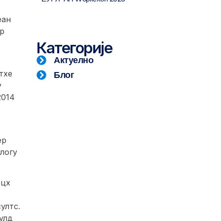
еан
ор
Категорије
Актуелно
Блог
тхе
y
2014
ер
логy
рцх
ултс.
улд