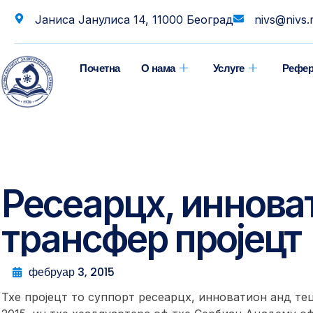
Јаниса Јанулиса 14, 11000 Београд
nivs@nivs.
Почетна
О нама
Услуге
Рефер
Ресеарцх, иннова
трансфер пројецт
фебруар 3, 2015
Тхе пројецт то суппорт ресеарцх, инноватион анд те