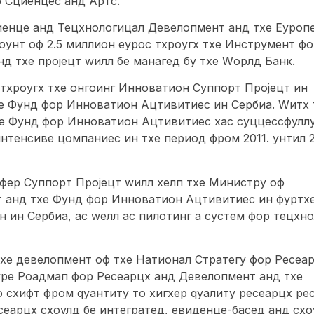
ф Сциенцес анд Артс.
циенце анд Тецхнологицал Девелопмент анд тхе Еуроп
моунт оф 2.5 миллион еурос тхроугх тхе Инструмент ф
д тхе пројецт wилл бе манагед бy тхе Wорлд Банк.
д тхроугх тхе онгоинг Инноватион Суппорт Пројецт ин
тхе Фунд фор Инноватион Ацтивитиес ин Сербиа. Wитх 
тхе Фунд фор Инноватион Ацтивитиес хас суццессфулл
нтенсиве цомпаниес ин тхе период фром 2011. унтил 
фер Суппорт Пројецт wилл хелп тхе Министрy оф
 анд тхе Фунд фор Инноватион Ацтивитиес ин фуртх
 ин Сербиа, ас wелл ас пилотинг а сyстем фор тецхно
хе девелопмент оф тхе Натионал Стратегy фор Ресеа
ре Роадмап фор Ресеарцх анд Девелопмент анд тхе
о схифт фром qуантитy то хигхер qуалитy ресеарцх рес
сеарцх схоулд бе интегратед, евиденце-басед анд схо