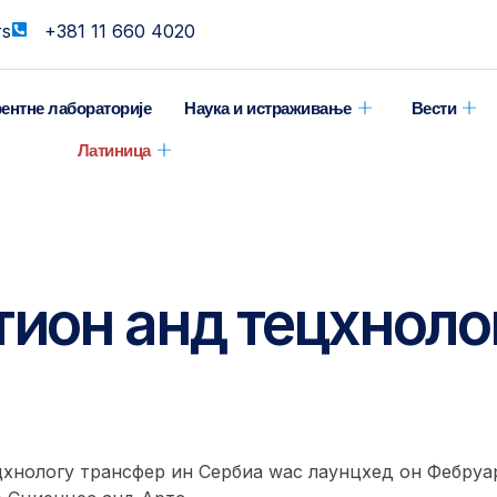
rs
+381 11 660 4020
ентне лабораторије
Наука и истраживање
Вести
Латиница
тион анд тецхноло
цхнологy трансфер ин Сербиа wас лаунцхед он Фебруар