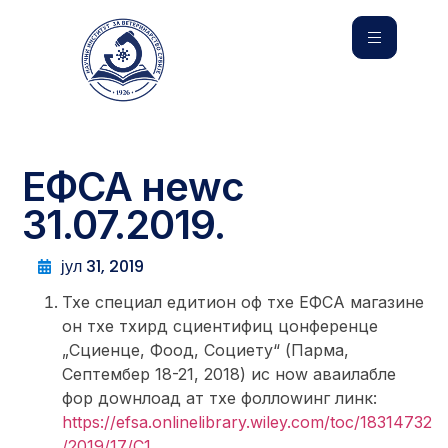
ЕФСА неwс
31.07.2019.
јул 31, 2019
Тхе специал едитион оф тхе ЕФСА магазине
он тхе тхирд сциентифиц цонференце
„Сциенце, Фоод, Социетy“ (Парма,
Септембер 18-21, 2018) ис ноw аваилабле
фор доwнлоад ат тхе фоллоwинг линк:
https://efsa.onlinelibrary.wiley.com/toc/18314732
/2019/17/С1