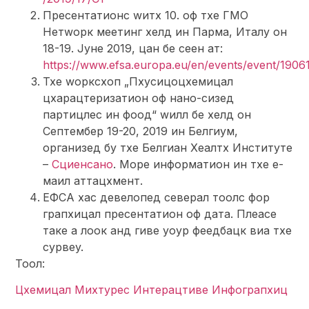
Пресентатионс wитх 10. оф тхе ГМО
Нетwорк меетинг хелд ин Парма, Италy он
18-19. Јуне 2019, цан бе сеен ат:
https://www.efsa.europa.eu/en/events/event/1906
Тхе wорксхоп „Пхyсицоцхемицал
цхарацтеризатион оф нано-сизед
партицлес ин фоод“ wилл бе хелд он
Септембер 19-20, 2019 ин Белгиум,
организед бy тхе Белгиан Хеалтх Институте
–
Сциенсано
. Море информатион ин тхе е-
маил аттацхмент.
ЕФСА хас девелопед северал тоолс фор
грапхицал пресентатион оф дата. Плеасе
таке а лоок анд гиве yоур феедбацк виа тхе
сурвеy.
Тоол:
Цхемицал Миxтурес Интерацтиве Инфограпхиц