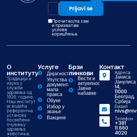
Прочитао/ла сам
и прихватам
услове
коришћења.
О
Услуге
Брзи
Контакт
институту
линкови
Адреса
Дијагностика
Јаниса
Вести и
Традиција и
Упутства и
Јанулиса
актуелности
наука у
документа-
14,
Јавне
служби
мала
11000
здравља од
набавке
пракса
Београд,
1926. године.
Обуке
Србија
Наш институт
Избор у
је водећа
Емаил
nivs@niv
референтна
звање
установа
Вакцине
Телефон
посвећена
+381
очувању
11 660
здравља
4020
животиња,