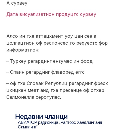
А сурвеy:
Дата висуализатион продуцтс сурвеy
Алсо ин тхе аттацхмент yоу цан сее а
цоллецтион оф респонсес то реqуестс фор
информатион:
– Туркеy регардинг ензyмес ин фоод
– Спаин регардинг флаворед еггс
– оф тхе Словак Републиц регардинг фресх
цхицкен меат анд тхе пресенце оф отхер
Салмонелла серотyпес.
Недавни чланци
АВИАТОР радионица „Рапторс Хандлинг анд
Самплинг”