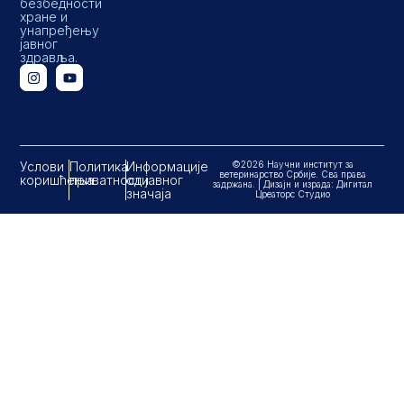
безбедности
хране и
унапређењу
јавног
здравља.
Услови
Политика
Информације
©2026 Научни институт за
ветеринарство Србије. Сва права
коришћења
приватности
од јавног
задржана. | Дизајн и израда: Дигитал
значаја
Цреаторс Студио