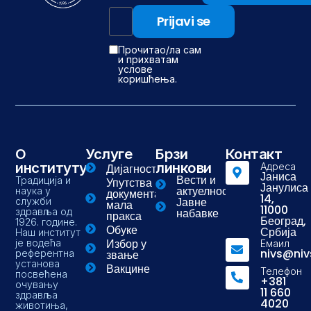
Прочитао/ла сам
и прихватам
услове
коришћења.
О
Услуге
Брзи
Контакт
институту
линкови
Адреса
Дијагностика
Јаниса
Вести и
Традиција и
Упутства и
Јанулиса
актуелности
наука у
документа-
14,
Јавне
служби
мала
11000
здравља од
набавке
пракса
Београд,
1926. године.
Обуке
Србија
Наш институт
Избор у
је водећа
Емаил
nivs@niv
референтна
звање
установа
Вакцине
Телефон
посвећена
+381
очувању
11 660
здравља
4020
животиња,