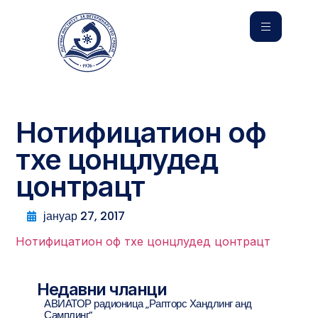
Нотифицатион оф
тхе цонцлудед
цонтрацт
јануар 27, 2017
Нотифицатион оф тхе цонцлудед цонтрацт
Недавни чланци
АВИАТОР радионица „Рапторс Хандлинг анд
Самплинг”