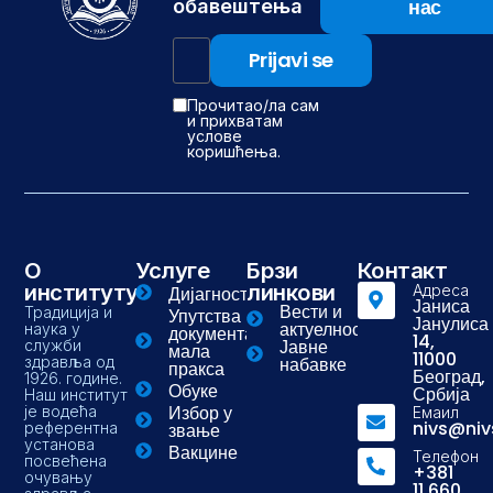
нас
обавештења
Прочитао/ла сам
и прихватам
услове
коришћења.
О
Услуге
Брзи
Контакт
институту
линкови
Адреса
Дијагностика
Јаниса
Вести и
Традиција и
Упутства и
Јанулиса
актуелности
наука у
документа-
14,
Јавне
служби
мала
11000
здравља од
набавке
пракса
Београд,
1926. године.
Обуке
Србија
Наш институт
Избор у
је водећа
Емаил
nivs@niv
референтна
звање
установа
Вакцине
Телефон
посвећена
+381
очувању
11 660