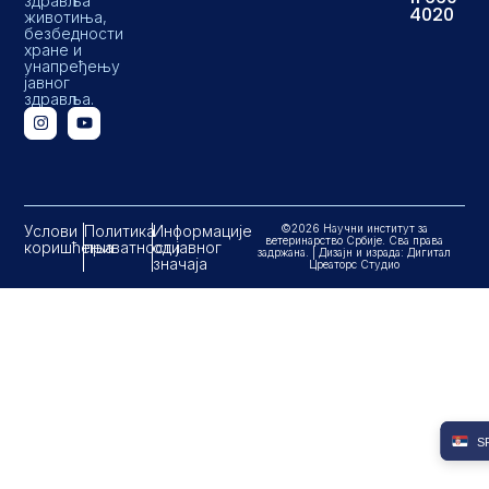
здравља
4020
животиња,
безбедности
хране и
унапређењу
јавног
здравља.
Услови
Политика
Информације
©2026 Научни институт за
ветеринарство Србије. Сва права
коришћења
приватности
од јавног
задржана. | Дизајн и израда: Дигитал
значаја
Цреаторс Студио
S