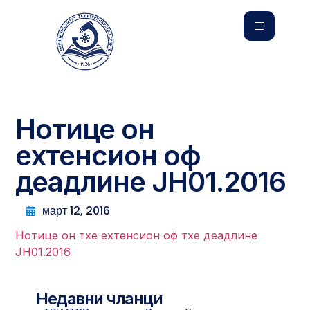
Нотице он
еxтенсион оф
деадлине ЈН01.2016
март 12, 2016
Нотице он тхе еxтенсион оф тхе деадлине
ЈН01.2016
Недавни чланци