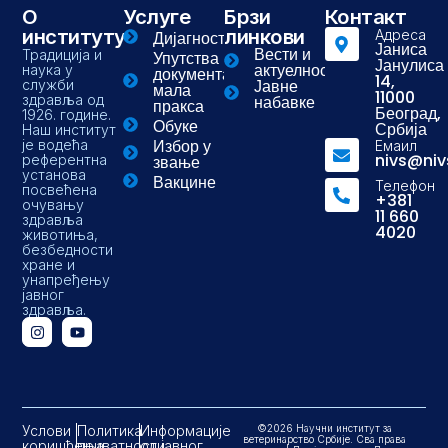
О
Услуге
Брзи
Контакт
институту
линкови
Адреса
Дијагностика
Јаниса
Вести и
Традиција и
Упутства и
Јанулиса
актуелности
наука у
документа-
14,
Јавне
служби
мала
11000
здравља од
набавке
пракса
Београд,
1926. године.
Обуке
Србија
Наш институт
Избор у
је водећа
Емаил
nivs@niv
референтна
звање
установа
Вакцине
Телефон
посвећена
+381
очувању
11 660
здравља
4020
животиња,
безбедности
хране и
унапређењу
јавног
здравља.
Услови
Политика
Информације
©2026 Научни институт за
ветеринарство Србије. Сва права
коришћења
приватности
од јавног