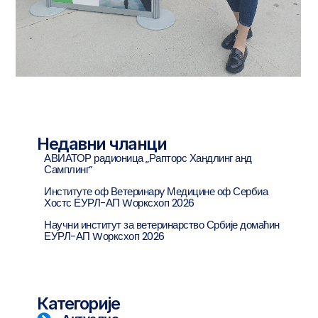
Недавни чланци
АВИАТОР радионица „Рапторс Хандлинг анд
Самплинг”
Институте оф Ветеринарy Медицине оф Сербиа
Хостс ЕУРЛ-АП Wорксхоп 2026
Научни институт за ветеринарство Србије домаћин
ЕУРЛ-АП Wорксхоп 2026
Категорије