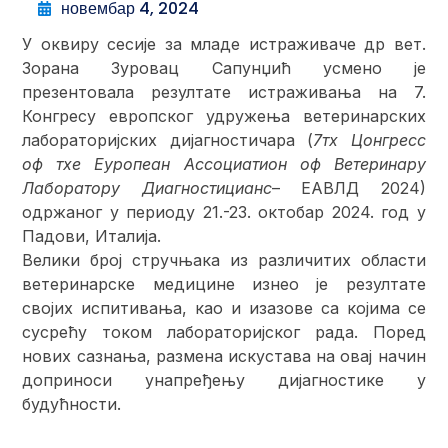
новембар 4, 2024
У оквиру сесије за младе истраживаче др вет.
Зорана Зуровац Сапунџић усмено је
презентовала резултате истраживања на 7.
Конгресу европског удружења ветеринарских
лабораторијских дијагностичара (
7тх Цонгресс
оф тхе Еуропеан Ассоциатион оф Ветеринарy
Лабораторy Диагностицианс
– ЕАВЛД 2024)
одржаног у периоду 21.-23. октобар 2024. год у
Падови, Италија.
Велики број стручњака из различитих области
ветеринарске медицине изнео је резултате
својих испитивања, као и изазове са којима се
сусрећу током лабораторијског рада. Поред
нових сазнања, размена искустава на овај начин
доприноси унапређењу дијагностике у
будућности.