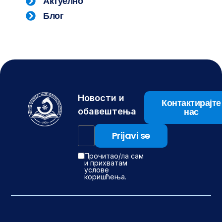
Актуелно
Блог
Новости и
Контактирајте
нас
обавештења
Прочитао/ла сам
и прихватам
услове
коришћења.