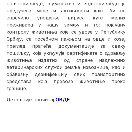
пољопривреде, шумарства и водопривреде је
предузела мере и активности како би се
спречило уношење вируса куге малих
преживара у нашу земљу и то: појачану
контролу животиња које се увозе у Републику
Србију, са посебном пажњом на овце и козе,
преглед пратеће документације за сваку
пошиљку, која укључује сертификате о здрављу
животиња издатих од стране надлежних
ветеринарских служби земље извознице, као и
обавезну дезинфекцију свих транспортних
средстава која превозе животиње преко
границе.
Детаљније прочитај
ОВДЕ