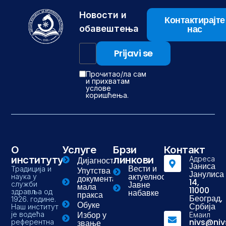
Новости и
Контактирајте
нас
обавештења
Прочитао/ла сам
и прихватам
услове
коришћења.
О
Услуге
Брзи
Контакт
институту
линкови
Адреса
Дијагностика
Јаниса
Вести и
Традиција и
Упутства и
Јанулиса
актуелности
наука у
документа-
14,
Јавне
служби
мала
11000
здравља од
набавке
пракса
Београд,
1926. године.
Обуке
Србија
Наш институт
Избор у
је водећа
Емаил
nivs@niv
референтна
звање