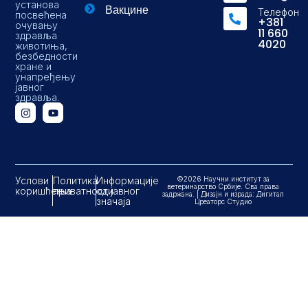
установа
Вакцине
Телефон
посвећена
+381
очувању
11 660
здравља
4020
животиња,
безбедности
хране и
унапређењу
јавног
здравља.
Услови
Политика
Информације
©2026 Научни институт за
ветеринарство Србије. Сва права
коришћења
приватности
од јавног
задржана. | Дизајн и израда: Дигитал
значаја
Цреаторс Студио