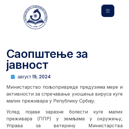
Саопштење за
јавност
август 19, 2024
Министарство пољопривреде предузима мере и
активности за спречавање уношења вируса куге
малих преживара у Републику Србију.
Услед појаве заразне болести куге малих
преживара (ППР) у земљама у окружењу,
Управа за ветерину Министарства