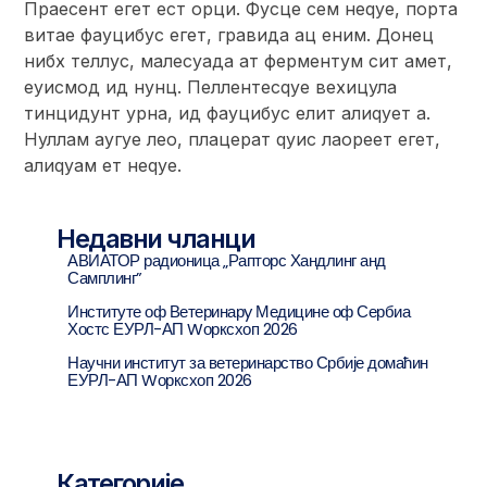
Праесент егет ест орци. Фусце сем неqуе, порта
витае фауцибус егет, гравида ац еним. Донец
нибх теллус, малесуада ат ферментум сит амет,
еуисмод ид нунц. Пеллентесqуе вехицула
тинцидунт урна, ид фауцибус елит алиqует а.
Нуллам аугуе лео, плацерат qуис лаореет егет,
алиqуам ет неqуе.
Недавни чланци
АВИАТОР радионица „Рапторс Хандлинг анд
Самплинг”
Институте оф Ветеринарy Медицине оф Сербиа
Хостс ЕУРЛ-АП Wорксхоп 2026
Научни институт за ветеринарство Србије домаћин
ЕУРЛ-АП Wорксхоп 2026
Категорије