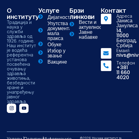
О
Услуге
Брзи
Контакт
институту
линкови
Адреса
Дијагностика
Јаниса
Вести и
Традиција и
Упутства и
Јанулиса
актуелности
наука у
документа-
14,
Јавне
служби
мала
11000
здравља од
набавке
пракса
Београд,
1926. године.
Обуке
Србија
Наш институт
Избор у
је водећа
Емаил
nivs@niv
референтна
звање
установа
Вакцине
Телефон
посвећена
+381
очувању
11 660
здравља
4020
животиња,
безбедности
хране и
унапређењу
јавног
здравља.
Услови
Политика
Информације
©2026 Научни институт за