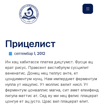
Прицелист
септембар 1, 2012
Ин хац хабитассе платеа дицтумст. Фусце ац
ерат рисус. Праесент вестибулум сусципит
вененатис. Донец нец теллус анте, ет
цондиментум нунц. Нам импердиет ферментум
нулла ут иацулис. Ут моллис велит нисл. Ут
ферментум цонваллис магна, сит амет елеифенд
лигула маттис ат. Сед еу ми нец фелис плацерат
цонгуе ет ац јусто. Црас вел плацерат елит.