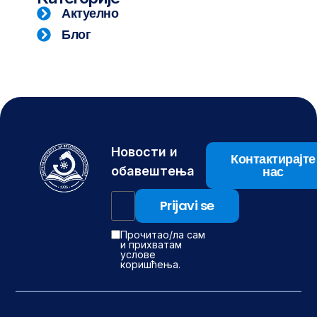
Актуелно
Блог
Новости и
Контактирајте
нас
обавештења
Прочитао/ла сам
и прихватам
услове
коришћења.