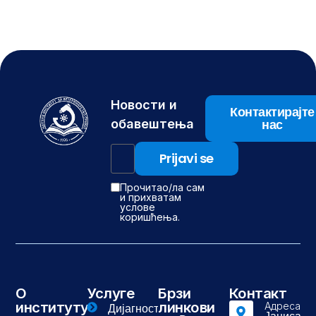
Новости и
Контактирајте
нас
обавештења
Прочитао/ла сам
и прихватам
услове
коришћења.
О
Услуге
Брзи
Контакт
институту
линкови
Адреса
Дијагностика