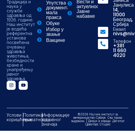
Јаниса
Вести и
Традиција и
Упутства и
Јанулиса
актуелности
наука у
документа-
14,
Јавне
служби
мала
11000
здравља од
набавке
пракса
Београд,
1926. године.
Обуке
Србија
Наш институт
Избор у
је водећа
Емаил
nivs@niv
референтна
звање
установа
Вакцине
Телефон
посвећена
+381
очувању
11 660
здравља
4020
животиња,
безбедности
хране и
унапређењу
јавног
здравља.
Услови
Политика
Информације
©2026 Научни институт за
ветеринарство Србије. Сва права
коришћења
приватности
од јавног
задржана. | Дизајн и израда: Дигитал
значаја
Цреаторс Студио