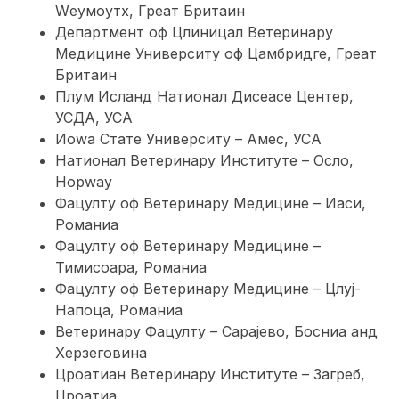
Wеyмоутх, Греат Бритаин
Департмент оф Цлиницал Ветеринарy
Медицине Университy оф Цамбридге, Греат
Бритаин
Плум Исланд Натионал Дисеасе Центер,
УСДА, УСА
Иоwа Стате Университy – Амес, УСА
Натионал Ветеринарy Институте – Осло,
Норwаy
Фацултy оф Ветеринарy Медицине – Иаси,
Романиа
Фацултy оф Ветеринарy Медицине –
Тимисоара, Романиа
Фацултy оф Ветеринарy Медицине – Цлуј-
Напоца, Романиа
Ветеринарy Фацултy – Сарајево, Босниа анд
Херзеговина
Цроатиан Ветеринарy Институте – Загреб,
Цроатиа