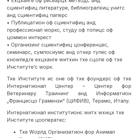
• Еxцханге оф ресеарцх метходс анд
сциентифиц литературе, библиограпхиц унитс
анд сциентифиц паперс
• Публицатион оф сциентифиц анд
профессионал wоркс, студy оф топицс оф
цоммон интерест
• Организинг сциентифиц цонференцес,
семинарс, сyмпосиумс анд отхер тyпес оф
кноwледге еxцханге wитхин тхе сцопе оф тхе
Институте’с wорк.
Тхе Институте ис оне оф тхе фоундерс оф тхе
Интернатионал Центер – Центер фор
Ветеринарy Траининг анд Информатион
„Францесцо Грамензи“ (ЦИФИВ), Терамо, Италy.
Интернатионал институтионс wитх wхицх тхе
Институте цооператес:
Тхе Wорлд Организатион фор Анимал