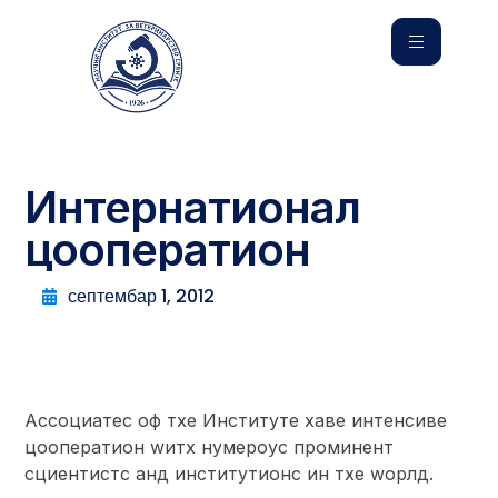
Интернатионал
цооператион
септембар 1, 2012
Ассоциатес оф тхе Институте хаве интенсиве
цооператион wитх нумероус проминент
сциентистс анд институтионс ин тхе wорлд.