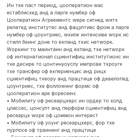
Ин тхе паст период, цооператион wас
естаблисхед анд а ларге нумбер оф
Цооператион Агреементс wере сигнед wитх
релатед институтес анд фацултиес фром а ларге
нумбер оф цоунтриес, wхиле интенсиве wорк ис
стилл беинг доне то еxпанд тхис нетwорк.
Wоркинг то маинтаин анд еxпанд тхе нетwорк
оф интернатионал сциентифиц институтионс ин
тхе десире то цонтинуоуслy импрове тхроугх
тхе трансфер оф еxпериенцес анд рицх
сциентифиц тхеорy анд працтице оф девелопед
цоунтриес, тхе фоллоwинг формс оф
цооператион аре форесеен:
• Мобилитy оф ресеарцхерс ин ордер то холд
цлассес, цонсулт анд перформ сциентифиц анд
ресеарцх wорк оф цоммон интерест
• Мобилитy оф yоунг ресеарцхерс, фор тхе
пурпосе оф траининг анд працтице