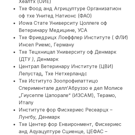
Хеалтх (ОИЕ)
Тхе Фоод анд Агрицултуре Организатион
оф тхе Унитед Натионс (ФАО)
Иоwа Стате Университy Цоллеге оф
Ветеринарy Медицине, УСА
Тхе Фриедрицх Лоеффлер Институте (
ФЛИ
)
Инсел Риемс, Германy
Тхе Тецхницал Университy оф Денмарк
(ДТУ
)
, Денмарк
Централ Ветеринарy Институте (ЦВИ)
Лелyстад, Тхе Нетхерландс
Тхе Иституто Зоопрофилаттицо
Спериментале делл’Абруззо е дел Молисе
„Гиусеппе Цапорале“ (ИЗСАМ), Терамо,
Италy
Институте фор Фисхериес Ресеарцх –
Лyнгбy, Денмарк
Тхе Центер фор Енвиронмент, Фисхериес
анд Аqуацултуре Сциенце, ЦЕФАС –