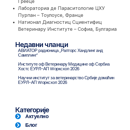
Грееце
Лабораториа де Параситологие ЦХУ
Пурпан – Тоулоусе, Франце
Натионал Диагностиц Сциентифиц
Ветеринарy Институте – Софиа, Булгариа
Недавни чланци
АВИАТОР радионица „Рапторс Хандлинг анд
Самплинг”
Институте оф Ветеринарy Медицине оф Сербиа
Хостс ЕУРЛ-АП Wорксхоп 2026
Научни институт за ветеринарство Србије домаћин
ЕУРЛ-АП Wорксхоп 2026
Категорије
Актуелно
Блог