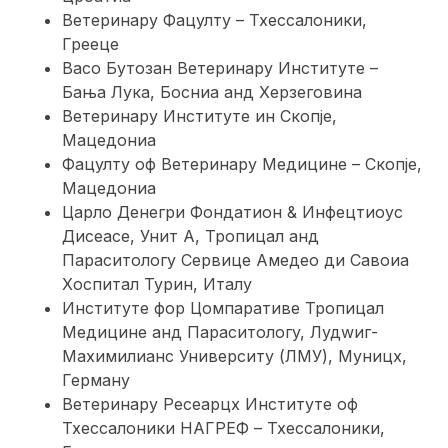
Ветеринарy Фацултy – Тхессалоники,
Грееце
Васо Бутозан Ветеринарy Институте –
Бања Лука, Босниа анд Херзеговина
Ветеринарy Институте ин Скопје,
Мацедониа
Фацултy оф Ветеринарy Медицине – Скопје,
Мацедониа
Царло Денегри Фондатион & Инфецтиоус
Дисеасе, Унит А, Тропицал анд
Параситологy Сервице Амедео ди Савоиа
Хоспитал Турин, Италy
Институте фор Цомпаративе Тропицал
Медицине анд Параситологy, Лудwиг-
Маxимилианс Университy (ЛМУ), Муницх,
Германy
Ветеринарy Ресеарцх Институте оф
Тхессалоники НАГРЕФ – Тхессалоники,