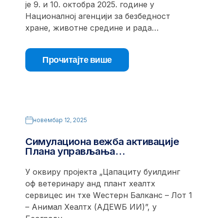
је 9. и 10. октобра 2025. године у
Националној агенцији за безбедност
хране, животне средине и рада…
Прочитајте више
новембар 12, 2025
Симулациона вежба активације
Плана управљања…
У оквиру пројекта „Цапацитy буилдинг
оф ветеринарy анд плант хеалтх
сервицес ин тхе Wестерн Балканс – Лот 1
– Анимал Хеалтх (АДЕWБ ИИ)”, у