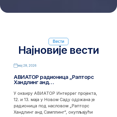
Вести
Најновије вести
мај 28, 2026
АВИАТОР радионица „Рапторс
Хандлинг анд…
У оквиру АВИАТОР Интеррег пројекта,
12. и 13. маја у Новом Саду одржана је
радионица под насловом „Рапторс
Хандлинг анд Самплинг“, окупљајући