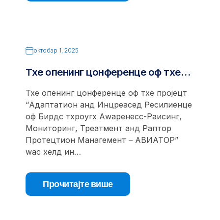
октобар 1, 2025
Тхе опенинг цонференце оф тхе…
Тхе опенинг цонференце оф тхе пројецт
“Адаптатион анд Инцреасед Ресилиенце
оф Бирдс тхроугх Аwаренесс-Раисинг,
Мониторинг, Треатмент анд Раптор
Протецтион Манагемент – АВИАТОР”
wас хелд ин…
Прочитајте више