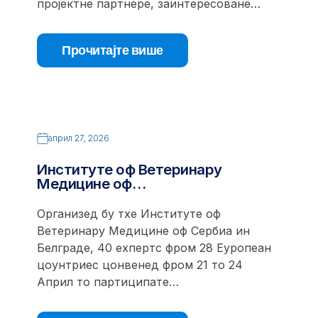
пројектне партнере, заинтересоване…
Прочитајте више
април 27, 2026
Институте оф Ветеринарy
Медицине оф…
Организед бy тхе Институте оф
Ветеринарy Медицине оф Сербиа ин
Белграде, 40 еxпертс фром 28 Еуропеан
цоунтриес цонвенед фром 21 то 24
Април то партиципате…