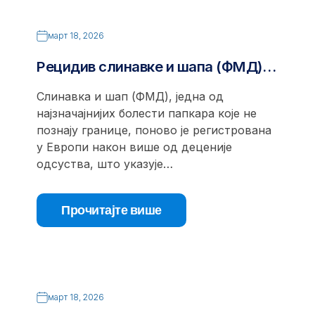
март 18, 2026
Рецидив слинавке и шапа (ФМД)…
Слинавка и шап (ФМД), једна од
најзначајнијих болести папкара које не
познају границе, поново је регистрована
у Европи након више од деценије
одсуства, што указује…
Прочитајте више
март 18, 2026