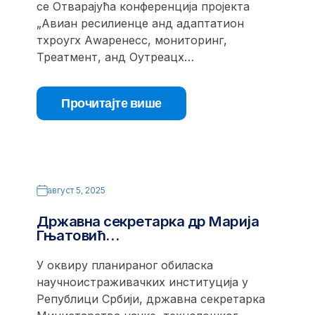
се Отварајућа конференција пројекта
„Авиан ресилиенце анд адаптатион
тхроугх Аwаренесс, мониторинг,
Треатмент, анд Оутреацх…
Прочитајте више
август 5, 2025
Државна секретарка др Марија
Гњатовић…
У оквиру планираног обиласка
научноистраживачких институција у
Републици Србији, државна секретарка