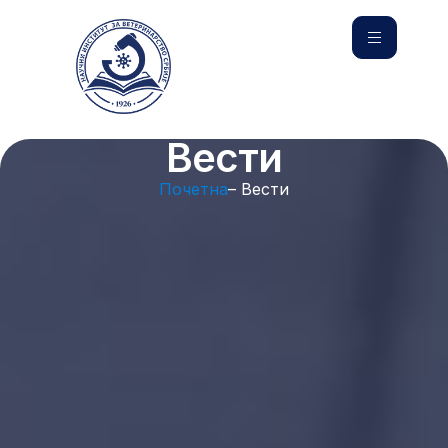
Вести
Почетна
– Вести