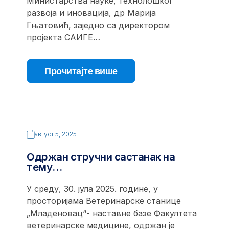
Министарства науке, технолошког
развоја и иновација, др Марија
Гњатовић, заједно са директором
пројекта САИГЕ…
Прочитајте више
август 5, 2025
Одржан стручни састанак на
тему…
У среду, 30. јула 2025. године, у
просторијама Ветеринарске станице
„Младеновац“- наставне базе Факултета
ветеринарске медицине, одржан је