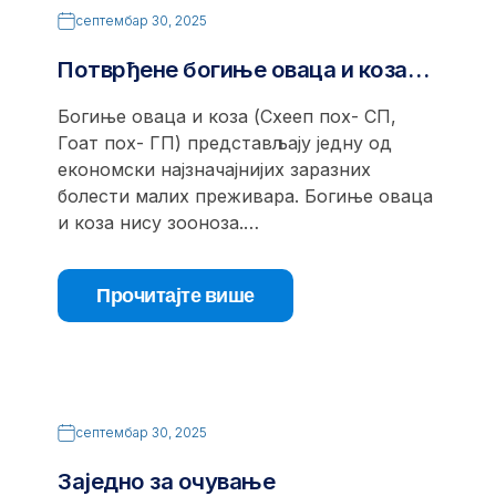
септембар 30, 2025
Потврђене богиње оваца и коза…
Богиње оваца и коза (Схееп поx- СП,
Гоат поx- ГП) представљају једну од
економски најзначајнијих заразних
болести малих преживара. Богиње оваца
и коза нису зооноза.…
Прочитајте више
септембар 30, 2025
Заједно за очување