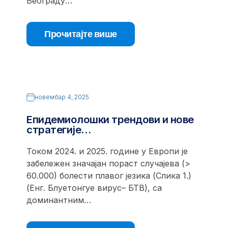
Београду…
Прочитајте више
новембар 4, 2025
Епидемиолошки трендови и нове
стратегије…
Током 2024. и 2025. године у Европи је
забележен значајан пораст случајева (>
60.000) болести плавог језика (Слика 1.)
(Енг. Блуетонгуе вирус– БТВ), са
доминантним…