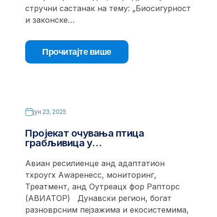
стручни састанак на тему: „Биосигурност
и законске…
Прочитајте више
јун 23, 2025
Пројекат очувања птица
грабљивица у…
Авиан ресилиенце анд адаптатион
тхроугх Аwаренесс, мониторинг,
Треатмент, анд Оутреацх фор Рапторс
(АВИАТОР) Дунавски регион, богат
разноврсним пејзажима и екосистемима,