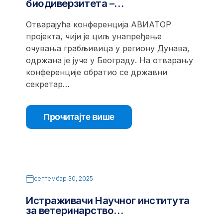
биодиверзитета –…
Отварајућа конференција АВИАТОР
пројекта, чији је циљ унапређење
очувања грабљивица у региону Дунава,
одржана је јуче у Београду. На отварању
конференције обратио се државни
секретар…
Прочитајте више
септембар 30, 2025
Истраживачи Научног института
за ветеринарство…