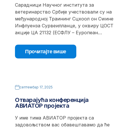
Сарадници Научног института за
ветеринарство Србије учествовали су на
међународној Траининг Сцхоол он Сwине
Инфлуенза Сурвеилланце, у оквиру ЦОСТ
акције ЦА 21132 (ЕСФЛУ – Еуропеан…
Прочитајте више
септембар 17, 2025
Отварајућа конференција
АВИАТОР пројекта
У име тима АВИАТОР пројекта са
задовољством вас обавештавамо да ће