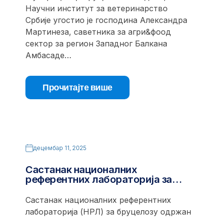
Научни институт за ветеринарство
Србије угостио је господина Александра
Мартинеза, саветника за агри&фоод
сектор за регион Западног Балкана
Амбасаде…
Прочитајте више
децембар 11, 2025
Састанак националних
референтних лабораторија за…
Састанак националних референтних
лабораторија (НРЛ) за бруцелозу одржан