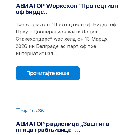
АВИАТОР Wорксхоп “Протецтион
оф Бирдс…
Тхе wорксхоп “Протецтион оф Бирдс оф
Преy – Цооператион wитх Лоцал
Стакехолдерс” wас хелд он 13 Марцх
2026 ин Белграде ас парт оф тхе
интернатионал…
Прочитајте више
март 18, 2026
АВИАТОР радионица „Заштита
птица грабљивица-…