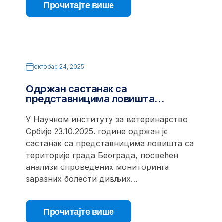
Прочитајте више
октобар 24, 2025
Одржан састанак са
представницима ловишта…
У Научном институту за ветеринарство
Србије 23.10.2025. године одржан је
састанак са представницима ловишта са
територије града Београда, посвећен
анализи спроведених мониторинга
заразних болести дивљих…
Прочитајте више