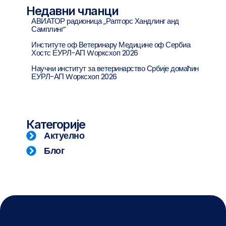
Недавни чланци
АВИАТОР радионица „Рапторс Хандлинг анд
Самплинг”
Институте оф Ветеринарy Медицине оф Сербиа
Хостс ЕУРЛ-АП Wорксхоп 2026
Научни институт за ветеринарство Србије домаћин
ЕУРЛ-АП Wорксхоп 2026
Категорије
Актуелно
Блог