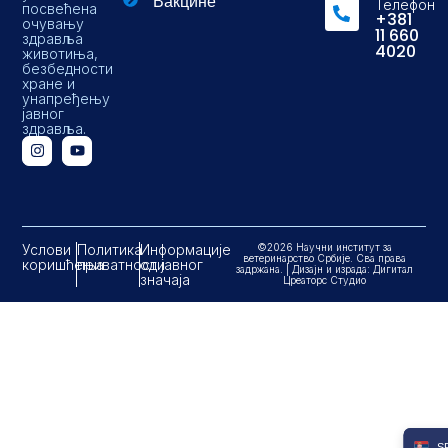
Вакцине
Телефон
посвећена
+381
очувању
11 660
здравља
4020
животиња,
безбедности
хране и
унапређењу
јавног
здравља.
Услови
Политика
Информације
©2026 Научни институт за
ветеринарство Србије. Сва права
коришћења
приватности
од јавног
задржана. | Дизајн и израда: Дигитал
значаја
Цреаторс Студио
S