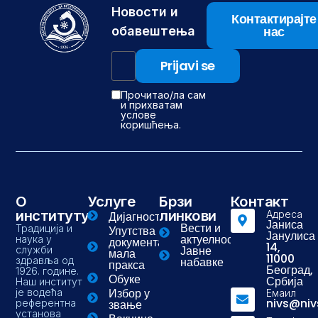
Новости и
Контактирајте
нас
обавештења
Прочитао/ла сам
и прихватам
услове
коришћења.
О
Услуге
Брзи
Контакт
институту
линкови
Адреса
Дијагностика
Јаниса
Вести и
Традиција и
Упутства и
Јанулиса
актуелности
наука у
документа-
14,
Јавне
служби
мала
11000
здравља од
набавке
пракса
Београд,
1926. године.
Обуке
Србија
Наш институт
Избор у
је водећа
Емаил
nivs@niv
референтна
звање
установа