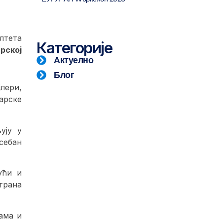
лтета
Категорије
рској
Актуелно
Блог
лери,
арске
ују у
себан
ући и
трана
ама и