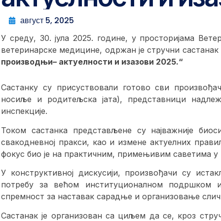
август 5, 2025
У среду, 30. јула 2025. године, у просторијама Ве
ветеринарске медицине, одржан је стручни састанак
производњи
– актуелности и изазови 2025.“
Састанку су присуствовали готово сви произвођач
носиље и родитељска јата), представници надлеж
инспекције.
Током састанка представљене су најважније биос
свакодневној пракси, као и измене актуелних прави
фокус био је на практичним, примењивим саветима у
У конструктивној дискусији, произвођачи су истак
потребу за већом институционалном подршком и 
спремност за наставак сарадње и организовање сличн
Састанак је организован са циљем да се, кроз стр