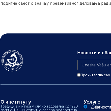
подигне свест о значају превентивног деловања рад
Новости и об
Прочитао/ла сам
О институту
Услуге
Традиција и наука у служби здравља од 1926.
Дијагности
године. Наш институт је водећа референтна