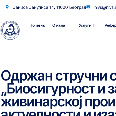
Јаниса Јанулиса 14, 11000 Београд
nivs@nivs.
Почетна
О нама
Услуге
Рефер
Одржан стручни с
„Биосигурност и з
живинарској прои
актуелности и иза