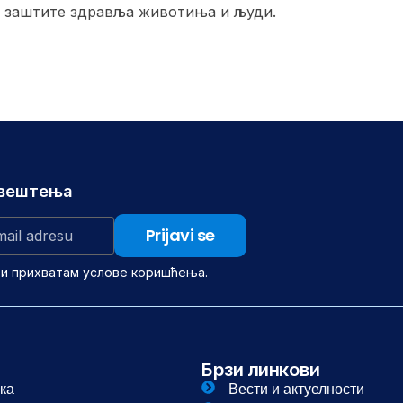
и заштите здравља животиња и људи.
авештења
 и прихватам услове коришћења.
Брзи линкови
ка
Вести и актуелности