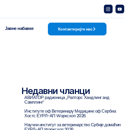
Јавне набавке
Контактирајте нас
Недавни чланци
АВИАТОР радионица „Рапторс Хандлинг анд
Самплинг”
Институте оф Ветеринарy Медицине оф Сербиа
Хостс ЕУРЛ-АП Wорксхоп 2026
Научни институт за ветеринарство Србије домаћин
ЕУРЛ-АП Wорксхоп 2026