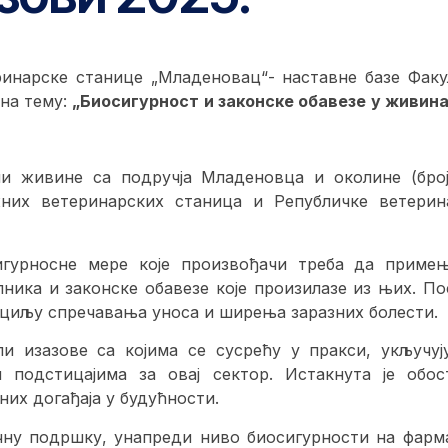
теринарске станице „Младеновац“- наставне базе Факу
 на тему:
„Биосигурност и законске обавезе у живина
и живине са подручја Младеновца и околине (број
них ветеринарских станица и Републичке ветерин
игурносне мере које произвођачи треба да примењ
лника и законске обавезе које произилазе из њих. По
 циљу спречавања уноса и ширења заразних болести.
ли изазове са којима се сусрећу у пракси, укључуј
подстицајима за овај сектор. Истакнута је обос
их догађаја у будућности.
учну подршку, унапреди ниво биосигурности на фарм