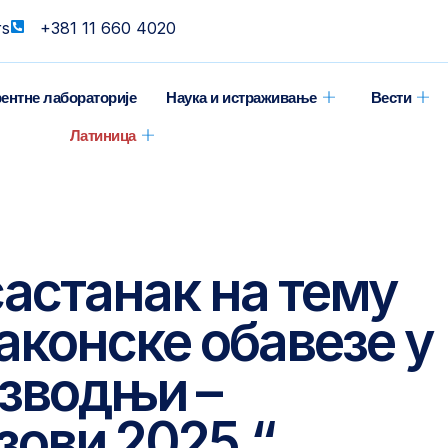
rs
+381 11 660 4020
ентне лабораторије
Наука и истраживање
Вести
Латиница
астанак на тему
аконске обавезе у
зводњи –
зови 2025.“