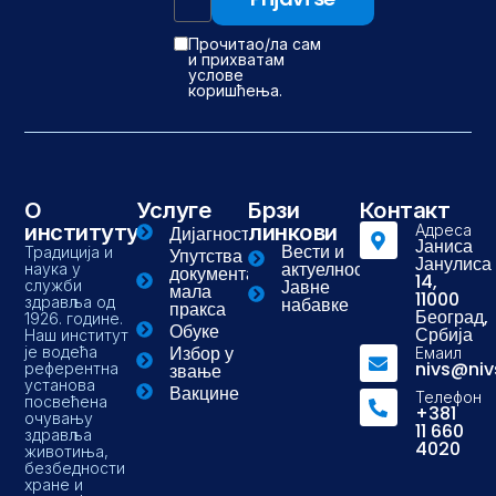
Прочитао/ла сам
и прихватам
услове
коришћења.
О
Услуге
Брзи
Контакт
институту
линкови
Адреса
Дијагностика
Јаниса
Вести и
Традиција и
Упутства и
Јанулиса
актуелности
наука у
документа-
14,
Јавне
служби
мала
11000
здравља од
набавке
пракса
Београд,
1926. године.
Обуке
Србија
Наш институт
Избор у
је водећа
Емаил
nivs@niv
референтна
звање
установа
Вакцине
Телефон
посвећена
+381
очувању
11 660
здравља
4020
животиња,
безбедности
хране и