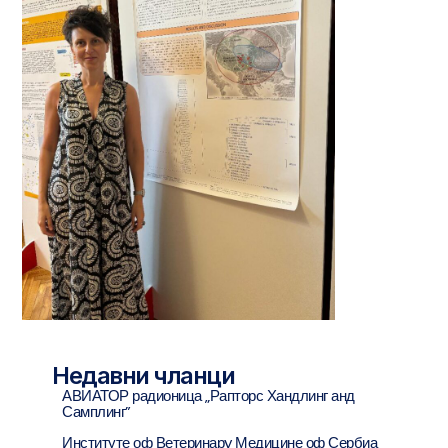
Недавни чланци
АВИАТОР радионица „Рапторс Хандлинг анд
Самплинг”
Институте оф Ветеринарy Медицине оф Сербиа