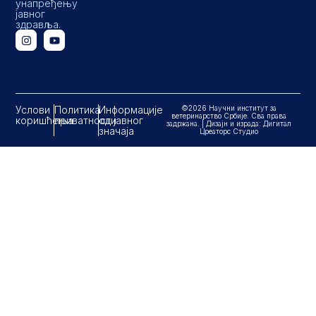
унапређењу
јавног
здравља.
Услови
Политика
Информације
©2026 Научни институт за
ветеринарство Србије. Сва права
коришћења
приватности
од јавног
задржана. | Дизајн и израда: Дигитал
значаја
Цреаторс Студио