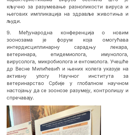
кључно за разумевање разноликости вируса и
његових импликација на здравље животиња и
људи.
9. Међународна конференција о новим
зоонозама је форум која омогућава
интердисциплинарну сарадњу лекара,
ветеринара, епидемиолога, имунолога,
вирусолога, микробиолога и ентомолога. Учешће
др Весне Милићевић и њених колега указује на
активну улогу Научног института за
ветеринарство Србије у глобалном научном
настојању да се зоонозе разумеју, контролишу и
спречавају.