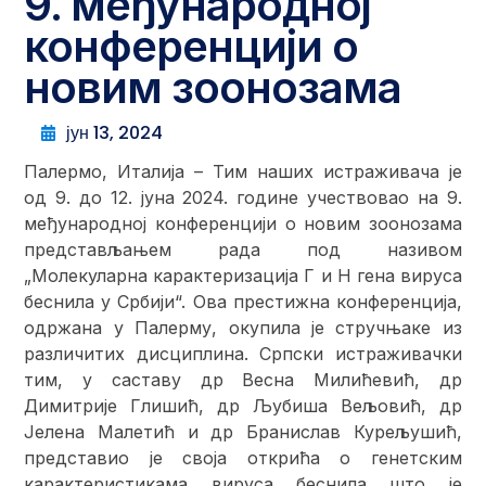
9. међународној
конференцији о
новим зоонозама
јун 13, 2024
Палермо, Италија – Тим наших истраживача је
од 9. до 12. јуна 2024. године учествовао на 9.
међународној конференцији о новим зоонозама
представљањем рада под називом
„Молекуларна карактеризација Г и Н гена вируса
беснила у Србији“. Ова престижна конференција,
одржана у Палерму, окупила је стручњаке из
различитих дисциплина. Српски истраживачки
тим, у саставу др Весна Милићевић, др
Димитрије Глишић, др Љубиша Вељовић, др
Јелена Малетић и др Бранислав Курељушић,
представио је своја открића о генетским
карактеристикама вируса беснила што је