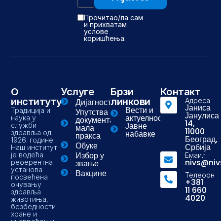
Прочитао/ла сам
и прихватам
услове
коришћења.
О
Услуге
Брзи
Контакт
институту
линкови
Адреса
Дијагностика
Јаниса
Вести и
Традиција и
Упутства и
Јанулиса
актуелности
наука у
документа-
14,
Јавне
служби
мала
11000
здравља од
набавке
пракса
Београд,
1926. године.
Обуке
Србија
Наш институт
Избор у
је водећа
Емаил
nivs@niv
референтна
звање
установа
Вакцине
Телефон
посвећена
+381
очувању
11 660
здравља
4020
животиња,
безбедности
хране и