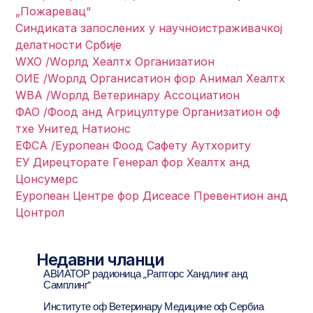
„Пожаревац“
Синдиката запослених у научноистраживачкој
делатности Србије
WХО /Wорлд Хеалтх Организатион
ОИЕ /Wорлд Органисатион фор Анимал Хеалтх
WВА /Wорлд Ветеринарy Ассоциатион
ФАО /Фоод анд Агрицултуре Организатион оф
тхе Унитед Натионс
ЕФСА /Еуропеан Фоод Сафетy Аутхоритy
ЕУ Дирецторате Генерал фор Хеалтх анд
Цонсумерс
Еуропеан Центре фор Дисеасе Превентион анд
Цонтрол
Недавни чланци
АВИАТОР радионица „Рапторс Хандлинг анд
Самплинг”
Институте оф Ветеринарy Медицине оф Сербиа