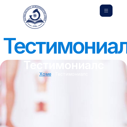
Тестимониа
Тестимониалс
Хоме
– Тестимониалс