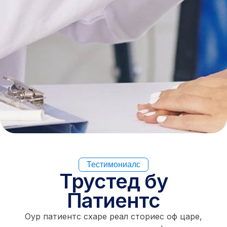
Тестимониалс
Трустед бy
Патиентс
Оур патиентс схаре реал сториес оф царе,