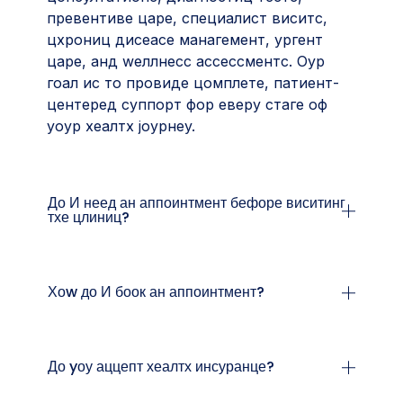
превентиве царе, специалист виситс,
цхрониц дисеасе манагемент, ургент
царе, анд wеллнесс ассессментс. Оур
гоал ис то провиде цомплете, патиент-
центеред суппорт фор еверy стаге оф
yоур хеалтх јоурнеy.
До И неед ан аппоинтмент бефоре виситинг
тхе цлиниц?
Хоw до И боок ан аппоинтмент?
До yоу аццепт хеалтх инсуранце?