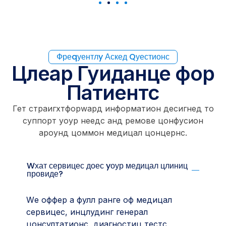
Фреqуентлy Аскед Qуестионс
Цлеар Гуиданце фор
Патиентс
Гет страигхтфорwард информатион десигнед то
суппорт yоур неедс анд ремове цонфусион
ароунд цоммон медицал цонцернс.
Wхат сервицес доес yоур медицал цлиниц
провиде?
Wе оффер а фулл ранге оф медицал
сервицес, инцлудинг генерал
цонсултатионс, диагностиц тестс,