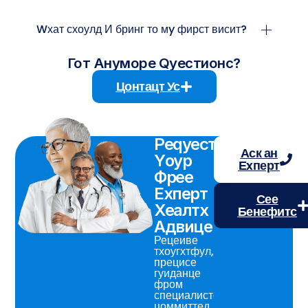
Wхат схоулд И бринг то мy фирст висит?
Гот Анyморе Qуестионс?
Цонтацт Ус
Реqуест
Аск ан
Yоур
Еxперт
Фрее
Еxперт
Сее
Хеалтх
Бенефитс
Адвице
Рецеиве
тхоугхтфул,
прецисе
гуиданце
фром
специалистс
цоммиттед