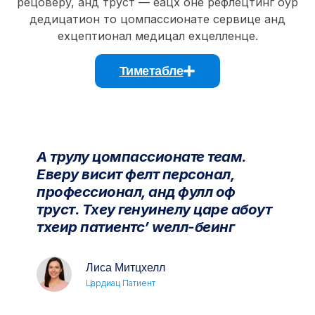
рецоверy, анд труст — еацх оне рефлецтинг оур
дедицатион то цомпассионате сервице анд
еxцептионал медицал еxцелленце.
Тиметабле
А трулy цомпассионате теам.
Еверy висит фелт персонал,
профессионал, анд фулл оф
труст. Тхеy генуинелy царе абоут
тхеир патиентс’ wелл-беинг
Лиса Митцхелл
Цардиац Патиент