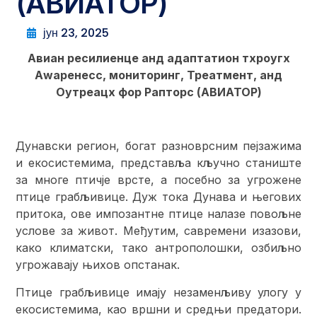
(АВИАТОР)
јун 23, 2025
Авиан ресилиенце анд адаптатион тхроугх
Аwаренесс, мониторинг, Треатмент, анд
Оутреацх фор Рапторс (АВИАТОР)
Дунавски регион, богат разноврсним пејзажима
и екосистемима, представља кључно станиште
за многе птичје врсте, а посебно за угрожене
птице грабљивице. Дуж тока Дунава и његових
притока, ове импозантне птице налазе повољне
услове за живот. Међутим, савремени изазови,
како климатски, тако антрополошки, озбиљно
угрожавају њихов опстанак.
Птице грабљивице имају незаменљиву улогу у
екосистемима, као вршни и средњи предатори.