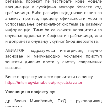
регијама, пројекат ће тестирати нове моделе
вакцинације и сузбијања вектора болести код
грабљивица. Биће развијен заједнички оквир за
анализу претњи, процену ефикасности мера и
успостављање регионалног система за размену
информација. Тиме ће се ојачати капацитети за
очување здравља и бројности грабљивица, али
и допринети очувању укупног биодиверзитета.
АВИАТОР подразумева интегрисан, научно
заснован и међународно усклађен приступ
заштити дивљих врста у светлу савремених
изазова.
Више о пројекту можете прочитати на линку
https://interreg-danube.eu/projects/aviator
.
Учесници на пројекту су:
др Весна Милићевић, ПхД – руководилац
пројекта