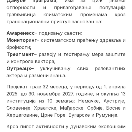
Данубе програма
, има за циљ јачање
отпорности и прилагођавање популација
грабљивица климатским променама кроз
транснационални приступ заснован на:
Аwаренесс
– подизању свести;
Мониторинг
– систематском праћењу здравља и
бројности;
Треатмент
– развоју и тестирању мера заштите
и контроле вектора;
Оутреацх
– укључивању свих релевантних
актера и размени знања.
Пројекат траје 32 месеца, у периоду од 1. априла
2025. до 30. новембра 2027. године, и окупља 13
институција из 10 земаља: Немачке, Аустрије,
Словеније, Хрватске, Мађарске, Србије, Босне и
Херцеговине, Црне Горе, Бугарске и Румуније.
Кроз пилот активности у дунавским еколошким