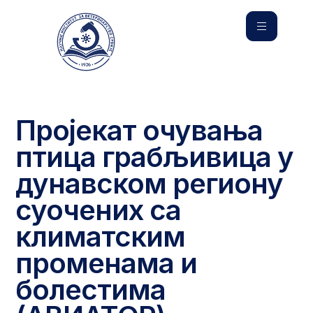
Пројекат очувања
птица грабљивица у
дунавском региону
суочених са
климатским
променама и
болестима