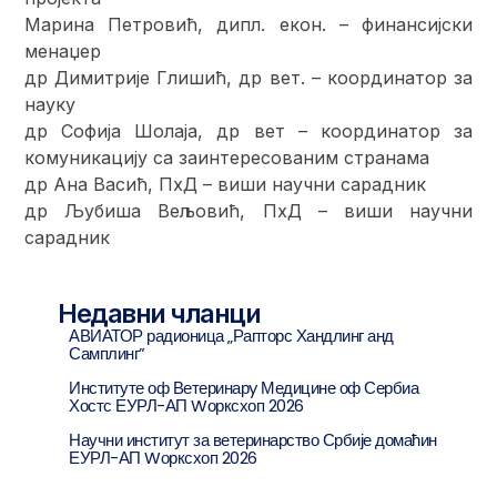
Марина Петровић, дипл. екон. – финансијски
менаџер
др Димитрије Глишић, др вет. – координатор за
науку
др Софија Шолаја, др вет – координатор за
комуникацију са заинтересованим странама
др Ана Васић, ПхД – виши научни сарадник
др Љубиша Вељовић, ПхД – виши научни
сарадник
Недавни чланци
АВИАТОР радионица „Рапторс Хандлинг анд
Самплинг”
Институте оф Ветеринарy Медицине оф Сербиа
Хостс ЕУРЛ-АП Wорксхоп 2026
Научни институт за ветеринарство Србије домаћин
ЕУРЛ-АП Wорксхоп 2026