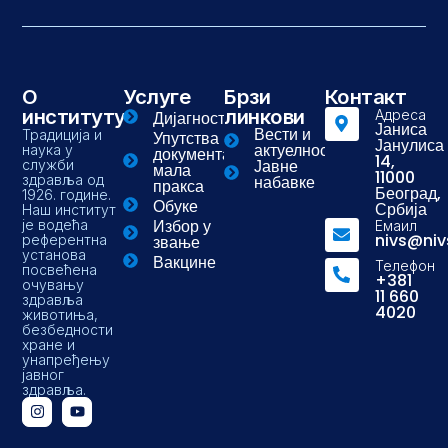
О
Услуге
Брзи
Контакт
институту
линкови
Адреса
Дијагностика
Јаниса
Вести и
Традиција и
Упутства и
Јанулиса
актуелности
наука у
документа-
14,
Јавне
служби
мала
11000
здравља од
набавке
пракса
Београд,
1926. године.
Обуке
Србија
Наш институт
Избор у
је водећа
Емаил
nivs@niv
референтна
звање
установа
Вакцине
Телефон
посвећена
+381
очувању
11 660
здравља
4020
животиња,
безбедности
хране и
унапређењу
јавног
здравља.