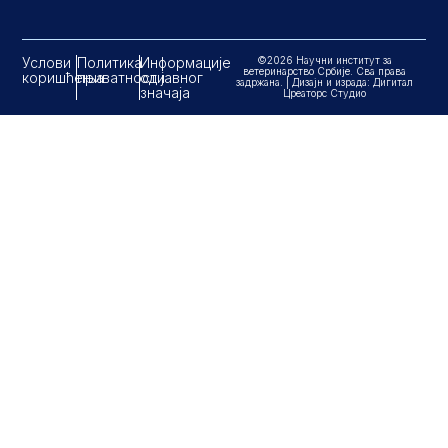
Услови
Политика
Информације
©2026 Научни институт за
ветеринарство Србије. Сва права
коришћења
приватности
од јавног
задржана. | Дизајн и израда: Дигитал
значаја
Цреаторс Студио