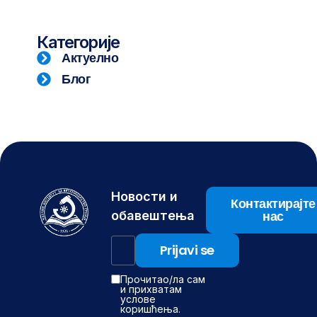
Категорије
Актуелно
Блог
Новости и
Контактирајте
нас
обавештења
Прочитао/ла сам
и прихватам
услове
коришћења.