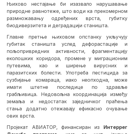
Њихово нестајање би изазвало нарушавање
природне равнотеже, што води ка прекомерном
размножавању одређених врста, губитку
биодиверзитета и деградацији станишта.
Главне претње њиховом опстанку укључују
губитак станишта услед дефорастације и
пољопривредних активности, фрагментацију
еколошких коридора, промене у миграционим
путевима, као и ширење вирусних и
паразитских болести. Употреба пестицида за
сузбијање комараца, иако неопходна, може
имати штетне последице по здравље
грабљивица. Недовољна координација између
земаља и недостатак заједничког праћења
стања додатно отежавају ефикасно очување
ових врста.
Пројекат АВИАТОР, финансиран из
Интеррег