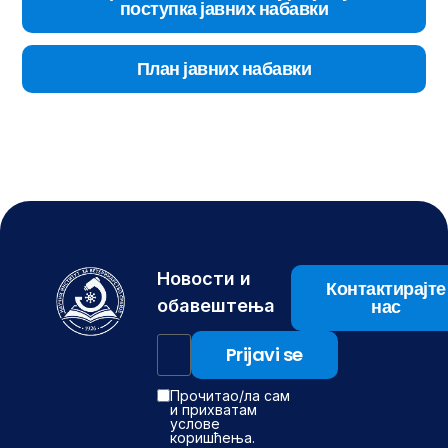
поступка јавних набавки
План јавних набавки
Новости и
Контактирајте
нас
обавештења
Прочитао/ла сам
и прихватам
услове
коришћења.