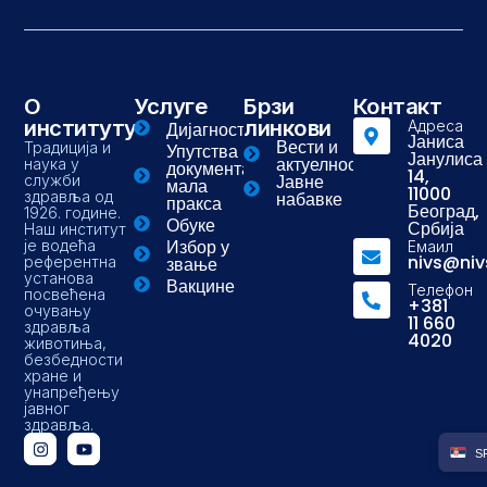
О
Услуге
Брзи
Контакт
институту
линкови
Адреса
Дијагностика
Јаниса
Вести и
Традиција и
Упутства и
Јанулиса
актуелности
наука у
документа-
14,
Јавне
служби
мала
11000
здравља од
набавке
пракса
Београд,
1926. године.
Обуке
Србија
Наш институт
Избор у
је водећа
Емаил
nivs@niv
референтна
звање
установа
Вакцине
Телефон
посвећена
+381
очувању
11 660
здравља
4020
животиња,
безбедности
хране и
унапређењу
јавног
здравља.
S