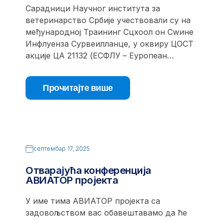
Сарадници Научног института за
ветеринарство Србије учествовали су на
међународној Траининг Сцхоол он Сwине
Инфлуенза Сурвеилланце, у оквиру ЦОСТ
акције ЦА 21132 (ЕСФЛУ – Еуропеан…
Прочитајте више
септембар 17, 2025
Отварајућа конференција
АВИАТОР пројекта
У име тима АВИАТОР пројекта са
задовољством вас обавештавамо да ће