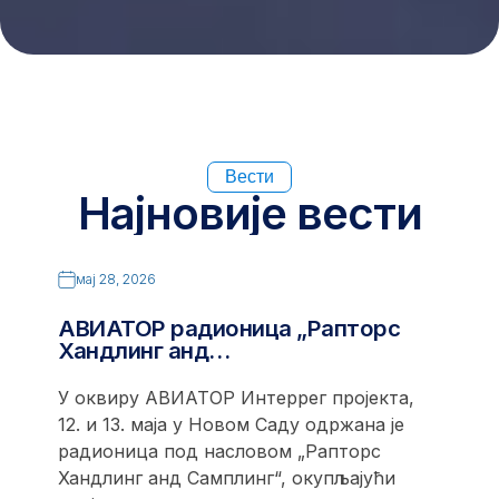
Вести
Најновије вести
мај 28, 2026
АВИАТОР радионица „Рапторс
Хандлинг анд…
У оквиру АВИАТОР Интеррег пројекта,
12. и 13. маја у Новом Саду одржана је
радионица под насловом „Рапторс
Хандлинг анд Самплинг“, окупљајући