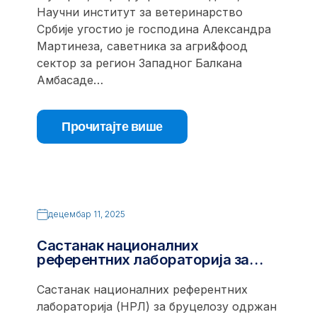
Научни институт за ветеринарство
Србије угостио је господина Александра
Мартинеза, саветника за агри&фоод
сектор за регион Западног Балкана
Амбасаде…
Прочитајте више
децембар 11, 2025
Састанак националних
референтних лабораторија за…
Састанак националних референтних
лабораторија (НРЛ) за бруцелозу одржан