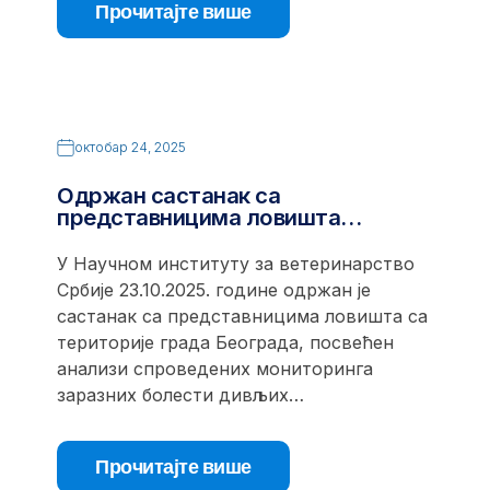
Прочитајте више
октобар 24, 2025
Одржан састанак са
представницима ловишта…
У Научном институту за ветеринарство
Србије 23.10.2025. године одржан је
састанак са представницима ловишта са
територије града Београда, посвећен
анализи спроведених мониторинга
заразних болести дивљих…
Прочитајте више