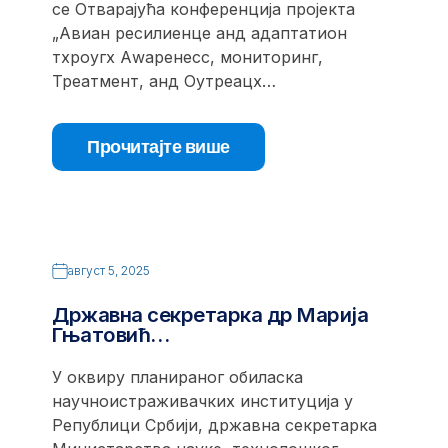
се Отварајућа конференција пројекта
„Авиан ресилиенце анд адаптатион
тхроугх Аwаренесс, мониторинг,
Треатмент, анд Оутреацх…
Прочитајте више
август 5, 2025
Државна секретарка др Марија
Гњатовић…
У оквиру планираног обиласка
научноистраживачких институција у
Републици Србији, државна секретарка