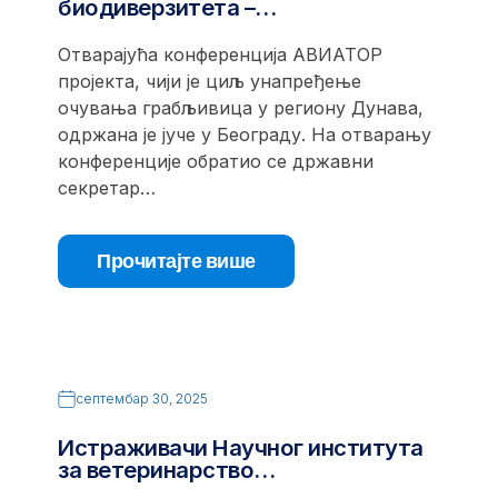
биодиверзитета –…
Отварајућа конференција АВИАТОР
пројекта, чији је циљ унапређење
очувања грабљивица у региону Дунава,
одржана је јуче у Београду. На отварању
конференције обратио се државни
секретар…
Прочитајте више
септембар 30, 2025
Истраживачи Научног института
за ветеринарство…