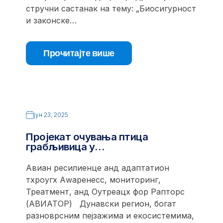
стручни састанак на тему: „Биосигурност
и законске…
Прочитајте више
јун 23, 2025
Пројекат очувања птица
грабљивица у…
Авиан ресилиенце анд адаптатион
тхроугх Аwаренесс, мониторинг,
Треатмент, анд Оутреацх фор Рапторс
(АВИАТОР) Дунавски регион, богат
разноврсним пејзажима и екосистемима,