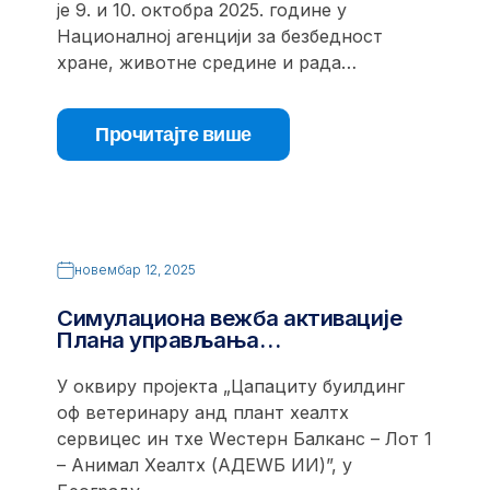
је 9. и 10. октобра 2025. године у
Националној агенцији за безбедност
хране, животне средине и рада…
Прочитајте више
новембар 12, 2025
Симулациона вежба активације
Плана управљања…
У оквиру пројекта „Цапацитy буилдинг
оф ветеринарy анд плант хеалтх
сервицес ин тхе Wестерн Балканс – Лот 1
– Анимал Хеалтх (АДЕWБ ИИ)”, у