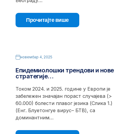
Београду…
Прочитајте више
новембар 4, 2025
Епидемиолошки трендови и нове
стратегије…
Током 2024. и 2025. године у Европи је
забележен значајан пораст случајева (>
60.000) болести плавог језика (Слика 1.)
(Енг. Блуетонгуе вирус– БТВ), са
доминантним…