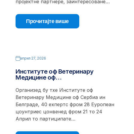
пројектне партнере, заинтересоване…
Прочитајте више
април 27, 2026
Институте оф Ветеринарy
Медицине оф…
Организед бy тхе Институте оф
Ветеринарy Медицине оф Сербиа ин
Белграде, 40 еxпертс фром 28 Еуропеан
цоунтриес цонвенед фром 21 то 24
Април то партиципате…