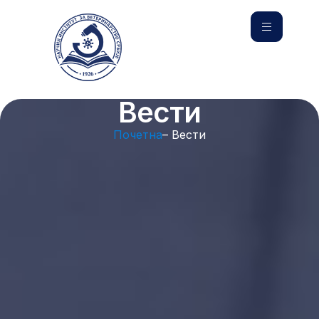
Вести
Почетна
– Вести