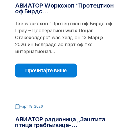
АВИАТОР Wорксхоп “Протецтион
оф Бирдс…
Тхе wорксхоп “Протецтион оф Бирдс оф
Преy – Цооператион wитх Лоцал
Стакехолдерс” wас хелд он 13 Марцх
2026 ин Белграде ас парт оф тхе
интернатионал…
Прочитајте више
март 18, 2026
АВИАТОР радионица „Заштита
птица грабљивица-…