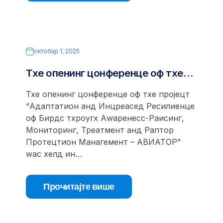
октобар 1, 2025
Тхе опенинг цонференце оф тхе…
Тхе опенинг цонференце оф тхе пројецт
“Адаптатион анд Инцреасед Ресилиенце
оф Бирдс тхроугх Аwаренесс-Раисинг,
Мониторинг, Треатмент анд Раптор
Протецтион Манагемент – АВИАТОР”
wас хелд ин…
Прочитајте више