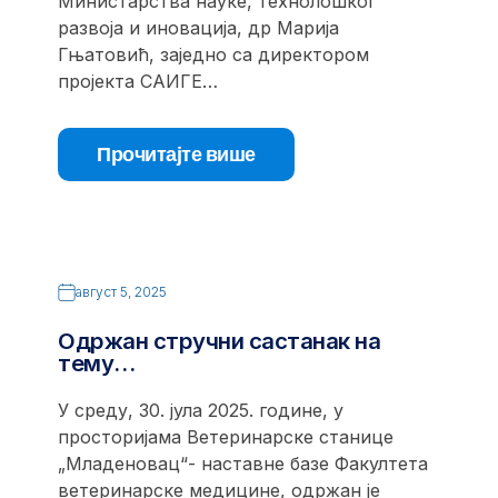
Министарства науке, технолошког
развоја и иновација, др Марија
Гњатовић, заједно са директором
пројекта САИГЕ…
Прочитајте више
август 5, 2025
Одржан стручни састанак на
тему…
У среду, 30. јула 2025. године, у
просторијама Ветеринарске станице
„Младеновац“- наставне базе Факултета
ветеринарске медицине, одржан је