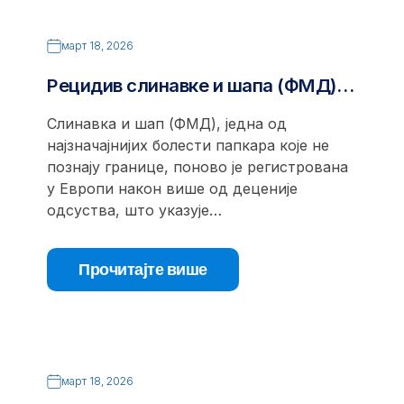
март 18, 2026
Рецидив слинавке и шапа (ФМД)…
Слинавка и шап (ФМД), једна од
најзначајнијих болести папкара које не
познају границе, поново је регистрована
у Европи након више од деценије
одсуства, што указује…
Прочитајте више
март 18, 2026