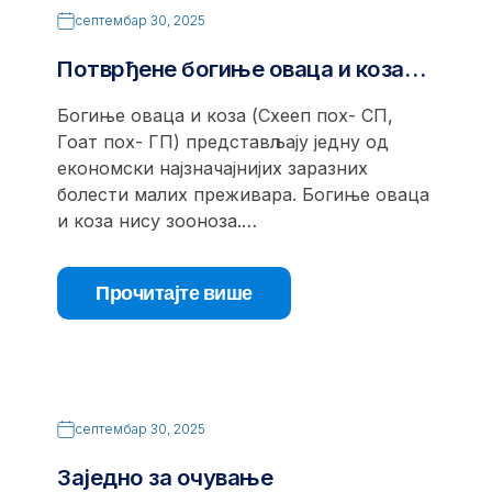
септембар 30, 2025
Потврђене богиње оваца и коза…
Богиње оваца и коза (Схееп поx- СП,
Гоат поx- ГП) представљају једну од
економски најзначајнијих заразних
болести малих преживара. Богиње оваца
и коза нису зооноза.…
Прочитајте више
септембар 30, 2025
Заједно за очување