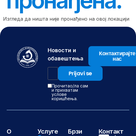
пронађена.
Изгледа да ништа није пронађено на овој локацији
Новости и
Контактирајте
нас
обавештења
Прочитао/ла сам
и прихватам
услове
коришћења.
О
Услуге
Брзи
Контакт