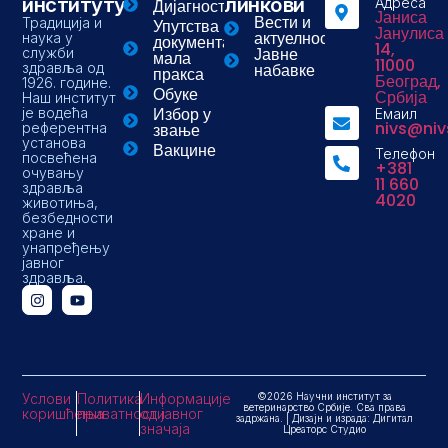
институту
линкови
Адреса
Дијагностика
Јаниса
Вести и
Традиција и
Упутства и
Јанулиса
актуелности
наука у
документа-
14,
Јавне
служби
мала
11000
здравља од
набавке
пракса
Београд,
1926. године.
Обуке
Србија
Наш институт
Избор у
је водећа
Емаил
nivs@niv
референтна
звање
установа
Вакцине
Телефон
посвећена
+381
очувању
11 660
здравља
4020
животиња,
безбедности
хране и
унапређењу
јавног
здравља.
Услови
Политика
Информације
©2026 Научни институт за
ветеринарство Србије. Сва права
коришћења
приватности
од јавног
задржана. | Дизајн и израда: Дигитал
значаја
Цреаторс Студио