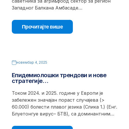
саветника за агри&фоод сектор за регион
Западног Балкана Амбасаде…
Прочитајте више
новембар 4, 2025
Епидемиолошки трендови и нове
стратегије…
Током 2024. и 2025. године у Европи је
забележен значајан пораст случајева (>
60.000) болести плавог језика (Слика 1.) (Енг.
Блуетонгуе вирус– БТВ), са доминантним…