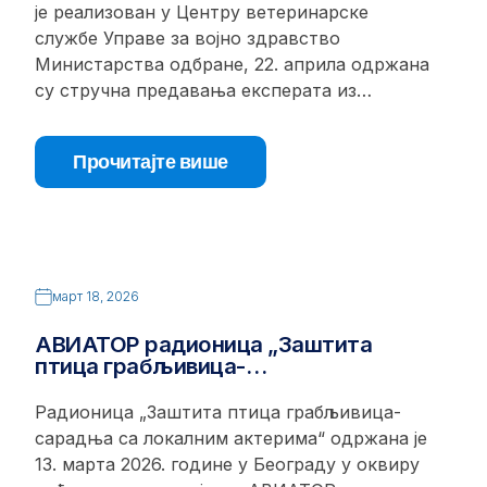
је реализован у Центру ветеринарске
службе Управе за војно здравство
Министарства одбране, 22. априла одржана
су стручна предавања експерата из…
Прочитајте више
март 18, 2026
АВИАТОР радионица „Заштита
птица грабљивица-…
Радионица „Заштита птица грабљивица-
сарадња са локалним актерима“ одржана је
13. марта 2026. године у Београду у оквиру