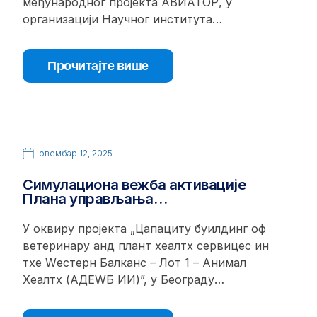
међународног пројекта АВИАТОР, у
организацији Научног института…
Прочитајте више
новембар 12, 2025
Симулациона вежба активације
Плана управљања…
У оквиру пројекта „Цапацитy буилдинг оф
ветеринарy анд плант хеалтх сервицес ин
тхе Wестерн Балканс – Лот 1 – Анимал
Хеалтх (АДЕWБ ИИ)”, у Београду…