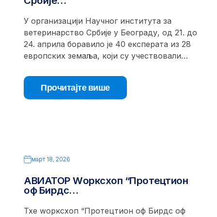
Србије…
У организацији Научног института за
ветеринарство Србије у Београду, од 21. до
24. априла боравило је 40 експерата из 28
европских земаља, који су учествовали…
Прочитајте више
март 18, 2026
АВИАТОР Wорксхоп “Протецтион
оф Бирдс…
Тхе wорксхоп “Протецтион оф Бирдс оф