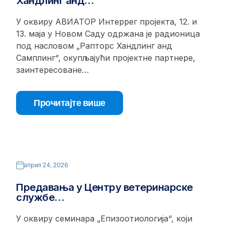
Хандлинг анд…
У оквиру АВИАТОР Интеррег пројекта, 12. и
13. маја у Новом Саду одржана је радионица
под насловом „Рапторс Хандлинг анд
Самплинг“, окупљајући пројектне партнере,
заинтересоване…
Прочитајте више
април 24, 2026
Предавања у Центру ветеринарске
службе…
У оквиру семинара „Епизоотиологија“, који