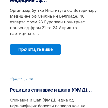
Медицине оф…
Организед бy тхе Институте оф Ветеринарy
Медицине оф Сербиа ин Белграде, 40
еxпертс фром 28 Еуропеан цоунтриес
цонвенед фром 21 то 24 Април то
партиципате…
Прочитајте више
март 18, 2026
Рецидив слинавке и шапа (ФМД)…
Слинавка и шап (ФМД), једна од
најзначајнијих болести папкара које не