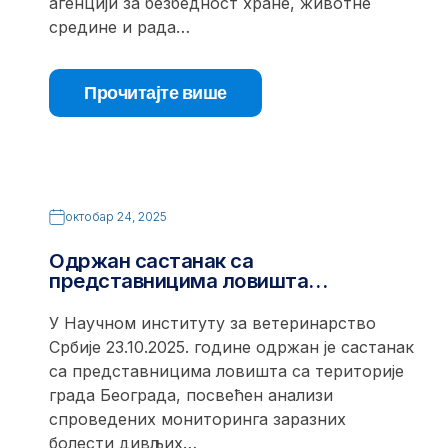
агенцији за безбедност хране, животне
средине и рада…
Прочитајте више
октобар 24, 2025
Одржан састанак са
представницима ловишта…
У Научном институту за ветеринарство
Србије 23.10.2025. године одржан је састанак
са представницима ловишта са територије
града Београда, посвећен анализи
спроведених мониторинга заразних
болести дивљих…