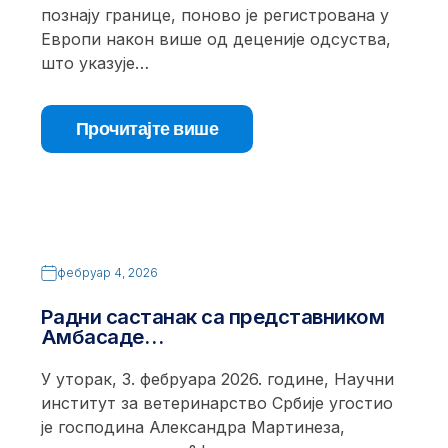
познају границе, поново је регистрована у
Европи након више од деценије одсуства,
што указује…
Прочитајте више
фебруар 4, 2026
Радни састанак са представником
Амбасаде…
У уторак, 3. фебруара 2026. године, Научни
институт за ветеринарство Србије угостио
је господина Александра Мартинеза,