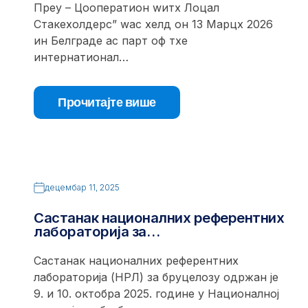
Преy – Цооператион wитх Лоцал
Стакехолдерс” wас хелд он 13 Марцх 2026
ин Белграде ас парт оф тхе
интернатионал…
Прочитајте више
децембар 11, 2025
Састанак националних референтних
лабораторија за…
Састанак националних референтних
лабораторија (НРЛ) за бруцелозу одржан је
9. и 10. октобра 2025. године у Националној