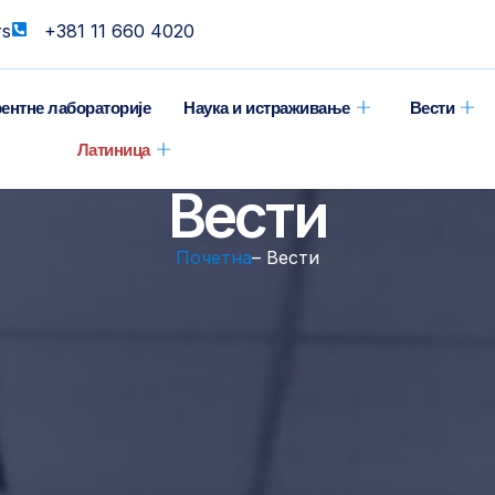
rs
+381 11 660 4020
ентне лабораторије
Наука и истраживање
Вести
Латиница
Вести
Почетна
– Вести